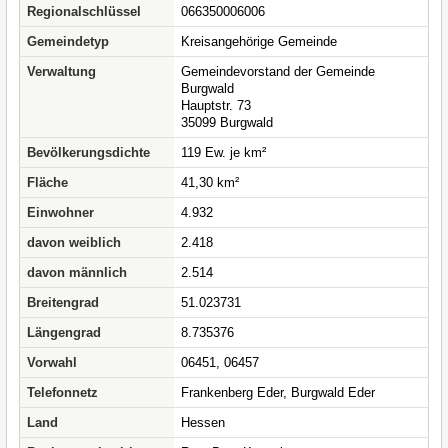
Regionalschlüssel
066350006006
Gemeindetyp
Kreisangehörige Gemeinde
Verwaltung
Gemeindevorstand der Gemeinde
Burgwald
Hauptstr. 73
35099 Burgwald
Bevölkerungsdichte
119 Ew. je km²
Fläche
41,30 km²
Einwohner
4.932
davon weiblich
2.418
davon männlich
2.514
Breitengrad
51.023731
Längengrad
8.735376
Vorwahl
06451, 06457
Telefonnetz
Frankenberg Eder, Burgwald Eder
Land
Hessen