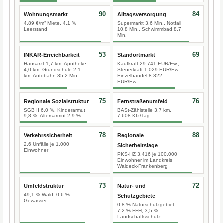
90
84
Wohnungsmarkt
Alltagsversorgung
4,89 €/m² Miete, 4,1 %
Supermarkt 3,6 Min., Notfall
Leerstand
10,8 Min., Schwimmbad 8,7
Min.
53
69
INKAR-Erreichbarkeit
Standortmarkt
Hausarzt 1,7 km, Apotheke
Kaufkraft 29.741 EUR/Ew.,
4,0 km, Grundschule 2,1
Steuerkraft 1.029 EUR/Ew.,
km, Autobahn 35,2 Min.
Einzelhandel 8.322
EUR/Ew.
75
76
Regionale Sozialstruktur
Fernstraßenumfeld
SGB II 6,0 %, Kinderarmut
BASt-Zählstelle 3,7 km,
9,8 %, Altersarmut 2,9 %
7.608 Kfz/Tag
78
88
Verkehrssicherheit
Regionale
2,6 Unfälle je 1.000
Sicherheitslage
Einwohner
PKS-HZ 3.416 je 100.000
Einwohner im Landkreis
Waldeck-Frankenberg
73
72
Umfeldstruktur
Natur- und
49,1 % Wald, 0,6 %
Schutzgebiete
Gewässer
0,8 % Naturschutzgebiet,
7,2 % FFH, 3,5 %
Landschaftsschutz