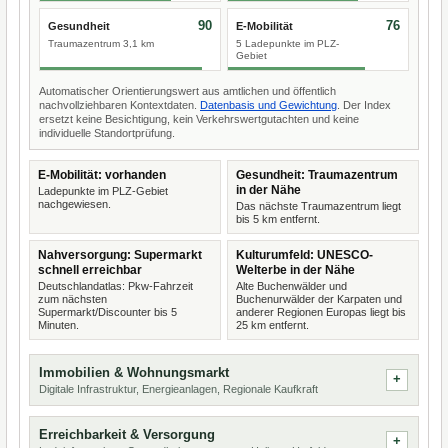
90
76
Gesundheit
E-Mobilität
Traumazentrum 3,1 km
5 Ladepunkte im PLZ-
Gebiet
Automatischer Orientierungswert aus amtlichen und öffentlich
nachvollziehbaren Kontextdaten.
Datenbasis und Gewichtung
. Der Index
ersetzt keine Besichtigung, kein Verkehrswertgutachten und keine
individuelle Standortprüfung.
E-Mobilität: vorhanden
Gesundheit: Traumazentrum
in der Nähe
Ladepunkte im PLZ-Gebiet
nachgewiesen.
Das nächste Traumazentrum liegt
bis 5 km entfernt.
Nahversorgung: Supermarkt
Kulturumfeld: UNESCO-
schnell erreichbar
Welterbe in der Nähe
Deutschlandatlas: Pkw-Fahrzeit
Alte Buchenwälder und
zum nächsten
Buchenurwälder der Karpaten und
Supermarkt/Discounter bis 5
anderer Regionen Europas liegt bis
Minuten.
25 km entfernt.
Immobilien & Wohnungsmarkt
Digitale Infrastruktur, Energieanlagen, Regionale Kaufkraft
Erreichbarkeit & Versorgung