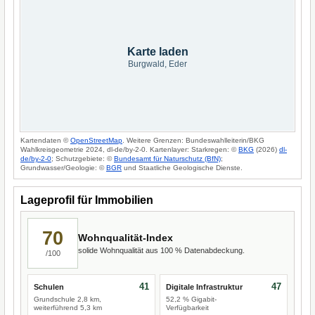
Karte laden
Burgwald, Eder
Kartendaten ©
OpenStreetMap
. Weitere Grenzen: Bundeswahlleiterin/BKG
Wahlkreisgeometrie 2024, dl-de/by-2-0. Kartenlayer: Starkregen: ©
BKG
(2026)
dl-
de/by-2-0
; Schutzgebiete: ©
Bundesamt für Naturschutz (BfN)
;
Grundwasser/Geologie: ©
BGR
und Staatliche Geologische Dienste.
Lageprofil für Immobilien
70
Wohnqualität-Index
solide Wohnqualität aus 100 % Datenabdeckung.
/100
41
47
Schulen
Digitale Infrastruktur
Grundschule 2,8 km,
52,2 % Gigabit-
weiterführend 5,3 km
Verfügbarkeit