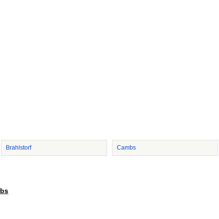
Brahlstorf
Cambs
mbs