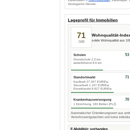
Kartendaten ©
OpenStreetMap
. Kartenlayer:
Geologische Dienste.
Lageprofil für Immobilien
71
Wohnqualität-Inde
solide Wohnqualität aus 1
/100
53
Schulen
Grundschule 2,3 km,
weiterführend 8,6 km
71
Standortmarkt
Kaufkraft 27.307 EUR/Ew.,
Steuerkraft 1.167 EUR/Ew.,
Einzelhandel 8.827 EUR/Ew.
70
Krankenhausversorgung
1 Einrichtung, 183 Betten (PLZ)
Automatischer Orientierungswert aus amtl
Verkehrswertgutachten und keine individue
E-Mobilität: vorhanden