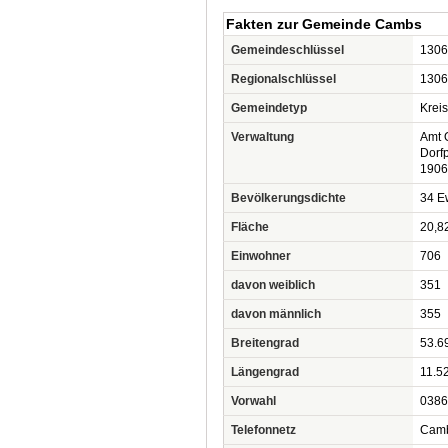
Fakten zur Gemeinde Cambs
Gemeindeschlüssel
1306
Regionalschlüssel
1306
Gemeindetyp
Krei
Verwaltung
Amt 
Dorfp
1906
Bevölkerungsdichte
34 Ew
Fläche
20,8
Einwohner
706
davon weiblich
351
davon männlich
355
Breitengrad
53.6
Längengrad
11.5
Vorwahl
0386
Telefonnetz
Cam