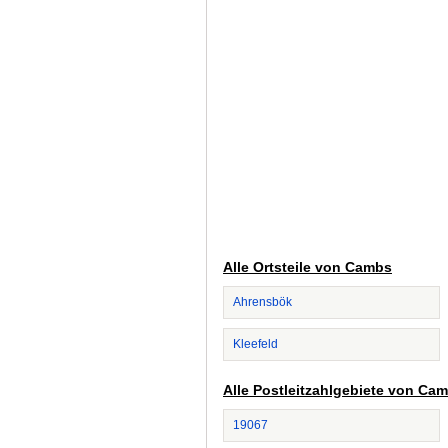
Alle Ortsteile von Cambs
Ahrensbök
Kleefeld
Alle Postleitzahlgebiete von Ca
19067