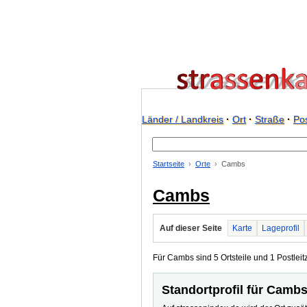
Länder / Landkreis
·
Ort
·
Straße
·
Pos
Startseite
Orte
Cambs
Cambs
Auf dieser Seite
Karte
Lageprofil
Für Cambs sind 5 Ortsteile und 1 Postleitz
Standortprofil für Camb