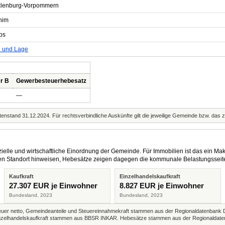
lenburg-Vorpommern
him
bs
e und Lage
r B
Gewerbesteuerhebesatz
—
enstand 31.12.2024. Für rechtsverbindliche Auskünfte gilt die jeweilige Gemeinde bzw. das 
elle und wirtschaftliche Einordnung der Gemeinde. Für Immobilien ist das ein Mak
eren Standort hinweisen, Hebesätze zeigen dagegen die kommunale Belastungsseit
Kaufkraft
Einzelhandelskaufkraft
27.307 EUR je Einwohner
8.827 EUR je Einwohner
Bundesland, 2023
Bundesland, 2023
r netto, Gemeindeanteile und Steuereinnahmekraft stammen aus der Regionaldatenbank 
 Einzelhandelskaufkraft stammen aus BBSR INKAR. Hebesätze stammen aus der Regionaldate