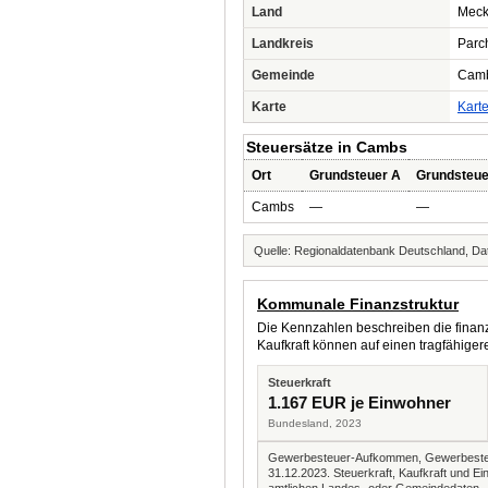
Land
Meck
Landkreis
Parc
Gemeinde
Cam
Karte
Kart
Steuersätze in Cambs
Ort
Grundsteuer A
Grundsteue
Cambs
—
—
Quelle: Regionaldatenbank Deutschland, Dat
Kommunale Finanzstruktur
Die Kennzahlen beschreiben die finanzi
Kaufkraft können auf einen tragfähig
Steuerkraft
1.167 EUR je Einwohner
Bundesland, 2023
Gewerbesteuer-Aufkommen, Gewerbesteue
31.12.2023. Steuerkraft, Kaufkraft und