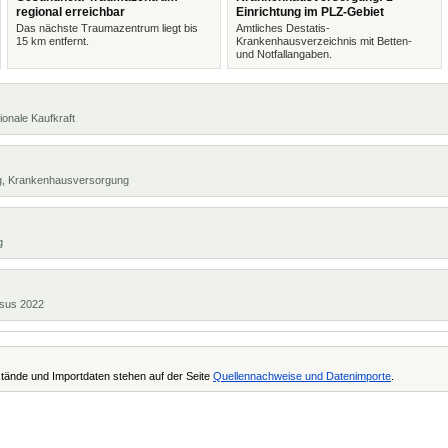
regional erreichbar
Einrichtung im PLZ-Gebiet
Das nächste Traumazentrum liegt bis
Amtliches Destatis-
15 km entfernt.
Krankenhausverzeichnis mit Betten-
und Notfallangaben.
ionale Kaufkraft
ng, Krankenhausversorgung
g
ensus 2022
tände und Importdaten stehen auf der Seite
Quellennachweise und Datenimporte
.