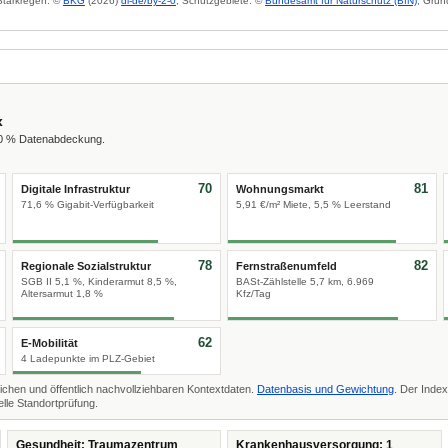
 Starkregen: ©
BKG
(2026)
dl-de/by-2-0
; Schutzgebiete: ©
Bundesamt für Naturschutz (BfN)
; Grun
x
00 % Datenabdeckung.
70
81
Digitale Infrastruktur
Wohnungsmarkt
71,6 % Gigabit-Verfügbarkeit
5,91 €/m² Miete, 5,5 % Leerstand
78
82
Regionale Sozialstruktur
Fernstraßenumfeld
SGB II 5,1 %, Kinderarmut 8,5 %,
BASt-Zählstelle 5,7 km, 6.969
Altersarmut 1,8 %
Kfz/Tag
62
E-Mobilität
4 Ladepunkte im PLZ-Gebiet
ichen und öffentlich nachvollziehbaren Kontextdaten.
Datenbasis und Gewichtung
. Der Index
lle Standortprüfung.
Gesundheit: Traumazentrum
Krankenhausversorgung: 1