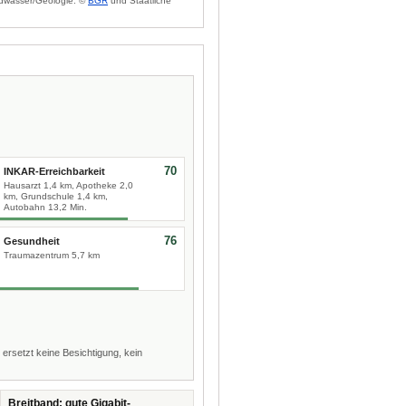
dwasser/Geologie: ©
BGR
und Staatliche
70
INKAR-Erreichbarkeit
Hausarzt 1,4 km, Apotheke 2,0
km, Grundschule 1,4 km,
Autobahn 13,2 Min.
76
Gesundheit
Traumazentrum 5,7 km
 ersetzt keine Besichtigung, kein
Breitband: gute Gigabit-