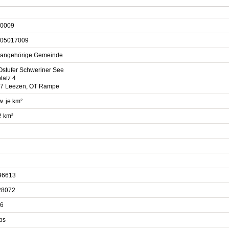
0009
05017009
sangehörige Gemeinde
Ostufer Schweriner See
latz 4
7 Leezen, OT Rampe
. je km²
2 km²
96613
28072
6
bs