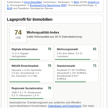
Kartendaten ©
OpenStreetMap
. Kartenlayer: Starkregen: ©
BKG
(2026)
dl-de/by-2-
0
; Schutzgebiete: ©
Bundesamt für Naturschutz (BfN)
; Grundwasser/Geologie: ©
BGR
und Staatliche Geologische Dienste.
Lageprofil für Immobilien
74
Wohnqualität-Index
solide Wohnqualität aus 56 % Datenabdeckung.
/100
70
81
Digitale Infrastruktur
Wohnungsmarkt
71,6 % Gigabit-
5,91 €/m² Miete, 5,5 %
Verfügbarkeit
Leerstand
70
71
INKAR-Erreichbarkeit
Standortmarkt
Hausarzt 1,4 km, Apotheke
Kaufkraft 27.307 EUR/Ew.,
2,0 km, Grundschule 1,4
Steuerkraft 1.167 EUR/Ew.,
km, Autobahn 13,2 Min.
Einzelhandel 8.827
EUR/Ew.
78
Regionale Sozialstruktur
SGB II 5,1 %, Kinderarmut
8,5 %, Altersarmut 1,8 %
Automatischer Orientierungswert aus amtlichen und öffentlich
nachvollziehbaren Kontextdaten.
Datenbasis und Gewichtung
. Der Index