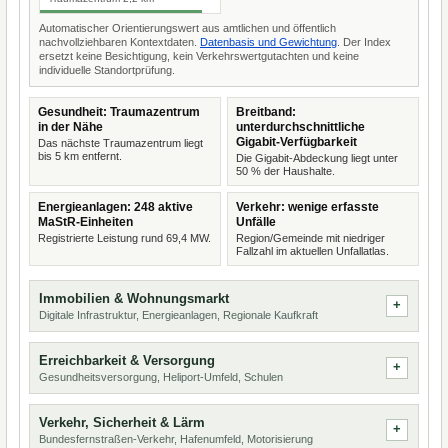
Automatischer Orientierungswert aus amtlichen und öffentlich
nachvollziehbaren Kontextdaten.
Datenbasis und Gewichtung
. Der Index
ersetzt keine Besichtigung, kein Verkehrswertgutachten und keine
individuelle Standortprüfung.
Gesundheit: Traumazentrum
Breitband:
in der Nähe
unterdurchschnittliche
Gigabit-Verfügbarkeit
Das nächste Traumazentrum liegt
bis 5 km entfernt.
Die Gigabit-Abdeckung liegt unter
50 % der Haushalte.
Energieanlagen: 248 aktive
Verkehr: wenige erfasste
MaStR-Einheiten
Unfälle
Registrierte Leistung rund 69,4 MW.
Region/Gemeinde mit niedriger
Fallzahl im aktuellen Unfallatlas.
Immobilien & Wohnungsmarkt
Digitale Infrastruktur, Energieanlagen, Regionale Kaufkraft
Erreichbarkeit & Versorgung
Gesundheitsversorgung, Heliport-Umfeld, Schulen
Verkehr, Sicherheit & Lärm
Bundesfernstraßen-Verkehr, Hafenumfeld, Motorisierung