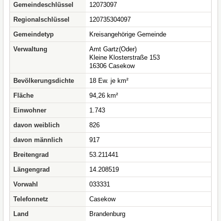
Gemeindeschlüssel
12073097
Regionalschlüssel
120735304097
Gemeindetyp
Kreisangehörige Gemeinde
Verwaltung
Amt Gartz(Oder)
Kleine Klosterstraße 153
16306 Casekow
Bevölkerungsdichte
18 Ew. je km²
Fläche
94,26 km²
Einwohner
1.743
davon weiblich
826
davon männlich
917
Breitengrad
53.211441
Längengrad
14.208519
Vorwahl
033331
Telefonnetz
Casekow
Land
Brandenburg