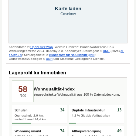
Karte laden
Casekow
Kartendaten ©
OpenStreetMap
. Weitere Grenzen: Bundeswahlleiterin/BKG
Wahlkreisgeometrie 2024, dl-de/by-2-0. Kartenlayer: Starkregen: ©
BKG
(2026)
dl-
de/by-2-0
; Schutzgebiete: ©
Bundesamt für Naturschutz (BfN)
;
Grundwasser/Geologie: ©
BGR
und Staatliche Geologische Dienste.
Lageprofil für Immobilien
58
Wohnqualität-Index
eingeschränkte Wohnqualität aus 100 % Datenabdeckung.
/100
34
13
Schulen
Digitale Infrastruktur
Grundschule 2,6 km,
4,2 % Gigabit-Verfügbarkeit
weiterführend 14,4 km
74
49
Wohnungsmarkt
Alltagsversorgung