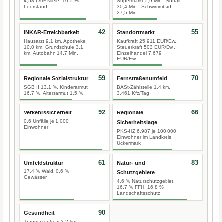
4,58 €/m² Miete, 10,5 %
Supermarkt 5,9 Min., Notfall
Leerstand
30,4 Min., Schwimmbad
27,5 Min.
42
55
INKAR-Erreichbarkeit
Standortmarkt
Hausarzt 9,1 km, Apotheke
Kaufkraft 25.911 EUR/Ew.,
10,0 km, Grundschule 3,1
Steuerkraft 503 EUR/Ew.,
km, Autobahn 14,7 Min.
Einzelhandel 7.679
EUR/Ew.
59
70
Regionale Sozialstruktur
Fernstraßenumfeld
SGB II 13,1 %, Kinderarmut
BASt-Zählstelle 1,4 km,
16,7 %, Altersarmut 1,5 %
3.461 Kfz/Tag
92
66
Verkehrssicherheit
Regionale
0,6 Unfälle je 1.000
Sicherheitslage
Einwohner
PKS-HZ 6.987 je 100.000
Einwohner im Landkreis
Uckermark
61
83
Umfeldstruktur
Natur- und
17,4 % Wald, 0,6 %
Schutzgebiete
Gewässer
4,6 % Naturschutzgebiet,
16,7 % FFH, 16,8 %
Landschaftsschutz
90
Gesundheit
Traumazentrum 2,2 km