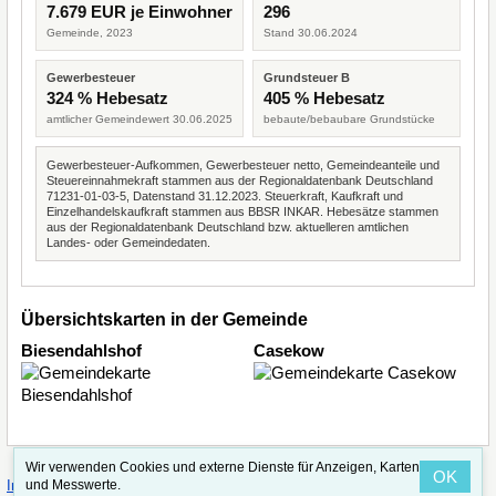
7.679 EUR je Einwohner
296
Gemeinde, 2023
Stand 30.06.2024
Gewerbesteuer
Grundsteuer B
324 % Hebesatz
405 % Hebesatz
amtlicher Gemeindewert 30.06.2025
bebaute/bebaubare Grundstücke
Gewerbesteuer-Aufkommen, Gewerbesteuer netto, Gemeindeanteile und
Steuereinnahmekraft stammen aus der Regionaldatenbank Deutschland
71231-01-03-5, Datenstand 31.12.2023. Steuerkraft, Kaufkraft und
Einzelhandelskaufkraft stammen aus BBSR INKAR. Hebesätze stammen
aus der Regionaldatenbank Deutschland bzw. aktuelleren amtlichen
Landes- oder Gemeindedaten.
Übersichtskarten in der Gemeinde
Biesendahlshof
Casekow
Wir verwenden Cookies und externe Dienste für Anzeigen, Karten
OK
·
·
und Messwerte.
Impressum
Straßenindex
Valid CSS