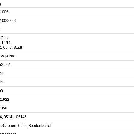
t
1006
10006006
 Celle
t 14/16
1 Celle, Stadt
Ew. je km²
02 km²
34
44
90
21922
7858
6, 05141, 05145
e-Scheuen, Celle, Beedenbostel