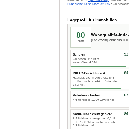
Kartendaten ©
OpenStreetMap
. Weitere Gren
Bundesamt für Naturschutz (BfN)
; Grundwasse
Lageprofil für Immobilien
80
Wohnqualität-Inde
gute Wohnqualität aus 10
/100
93
Schulen
Grundschule 619 m,
weiterführend 644 m
84
INKAR-Erreichbarkeit
Hausarzt 653 m, Apotheke 848
m, Grundschule 744 m, Autobahn
24,3 Min.
63
Verkehrssicherheit
4,6 Unfälle je 1.000 Einwohner
84
Natur- und Schutzgebiete
8,4 % Naturschutzgebiet, 6,2 %
FFH, 12,3 % Landschaftsschutz,
6,3 % Naturpark