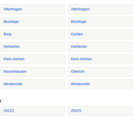
Altenhagen
Altenhagen
Blumlage
Blumlage
Burg
Garßen
Hehlentor
Hehlentor
Klein Hehlen
Klein Hehlen
Neuenhäusen
Osterloh
Westercelle
Westercelle
e
29223
29225