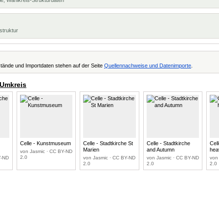
e, Wahlkreis-Strukturdaten
struktur
tände und Importdaten stehen auf der Seite
Quellennachweise und Datenimporte
.
 Umkreis
e
Celle - Kunstmuseum
Celle - Stadtkirche St
Celle - Stadtkirche
Cell
Marien
and Autumn
hea
von Jasmic · CC BY-ND
2.0
Y-ND
von Jasmic · CC BY-ND
von Jasmic · CC BY-ND
von
2.0
2.0
2.0