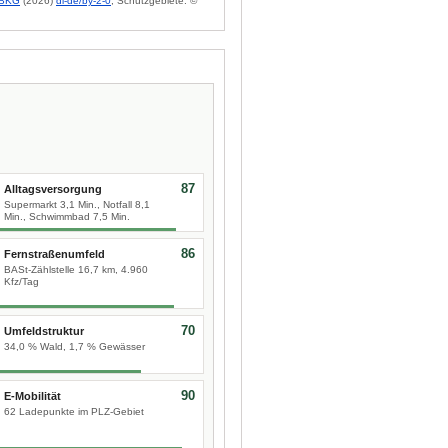
BKG
(2026)
dl-de/by-2-0
; Schutzgebiete: ©
87
Alltagsversorgung
Supermarkt 3,1 Min., Notfall 8,1
Min., Schwimmbad 7,5 Min.
86
Fernstraßenumfeld
BASt-Zählstelle 16,7 km, 4.960
Kfz/Tag
70
Umfeldstruktur
34,0 % Wald, 1,7 % Gewässer
90
E-Mobilität
62 Ladepunkte im PLZ-Gebiet