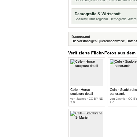
Bundestagswahl 2025, Zweitstimmenanteil
Demografie & Wirtschaft
Sozialstruktur regional, Demografie, Alters
Datenstand
Die vollständigen Quellennachweise, Datens
Verifizierte Flickr-Fotos aus dem
Celle - Horse
Celle - Stadtkirch
sculpture detail
panoramic
von Jasmic · CC BY-ND
von Jasmic · CC B
2.0
2.0