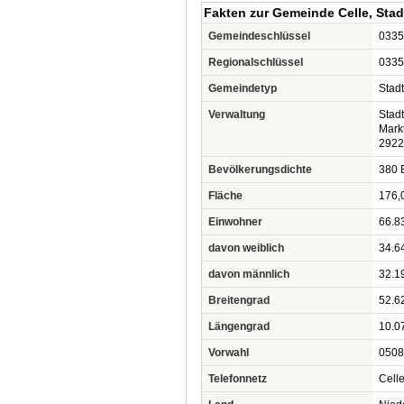
Fakten zur Gemeinde Celle, Stad
Gemeindeschlüssel
0335
Regionalschlüssel
0335
Gemeindetyp
Stadt
Verwaltung
Stadt
Mark
2922
Bevölkerungsdichte
380 
Fläche
176,
Einwohner
66.8
davon weiblich
34.6
davon männlich
32.1
Breitengrad
52.6
Längengrad
10.0
Vorwahl
0508
Telefonnetz
Cell