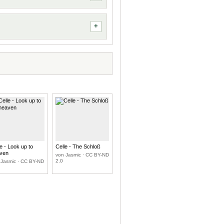
e - Look up to
Celle - The Schloß
ven
von Jasmic · CC BY-ND
2.0
 Jasmic · CC BY-ND