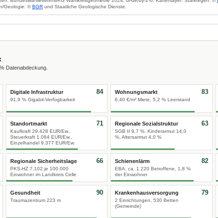
zen: Bundeswahlleiterin/BKG Wahlkreisgeometrie 2024, dl-de/by-2-0. Kartenlayer: Starkregen: ©
r/Geologie: ©
BGR
und Staatliche Geologische Dienste.
x
0 % Datenabdeckung.
84
83
Digitale Infrastruktur
Wohnungsmarkt
91,9 % Gigabit-Verfügbarkeit
6,40 €/m² Miete, 5,2 % Leerstand
71
63
Standortmarkt
Regionale Sozialstruktur
Kaufkraft 29.428 EUR/Ew.,
SGB II 9,7 %, Kinderarmut 14,0
Steuerkraft 1.084 EUR/Ew.,
%, Altersarmut 4,0 %
Einzelhandel 9.377 EUR/Ew.
66
82
Regionale Sicherheitslage
Schienenlärm
PKS-HZ 7.102 je 100.000
EBA: ca. 1.220 Betroffene, 1,8 %
Einwohner im Landkreis Celle
der Einwohner
90
79
Gesundheit
Krankenhausversorgung
Traumazentrum 223 m
2 Einrichtungen, 530 Betten
(Gemeinde)