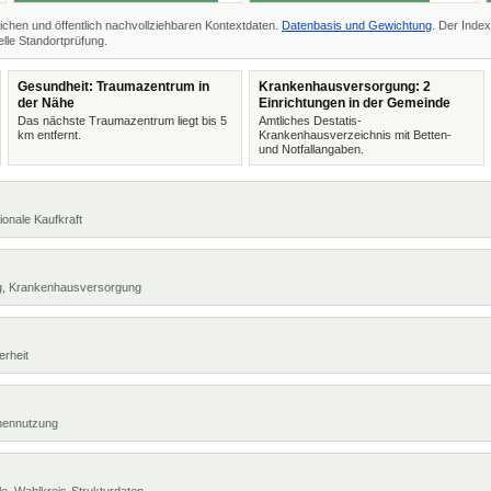
ichen und öffentlich nachvollziehbaren Kontextdaten.
Datenbasis und Gewichtung
. Der Index
lle Standortprüfung.
Gesundheit: Traumazentrum in
Krankenhausversorgung: 2
der Nähe
Einrichtungen in der Gemeinde
Das nächste Traumazentrum liegt bis 5
Amtliches Destatis-
km entfernt.
Krankenhausverzeichnis mit Betten-
und Notfallangaben.
ionale Kaufkraft
ng, Krankenhausversorgung
erheit
chennutzung