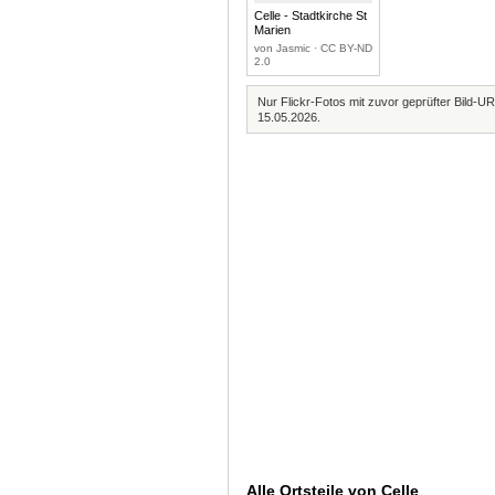
Celle - Stadtkirche St
Marien
von Jasmic · CC BY-ND
2.0
Nur Flickr-Fotos mit zuvor geprüfter Bild-UR
15.05.2026.
Alle Ortsteile von Celle