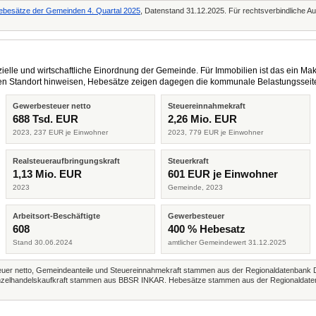
ebesätze der Gemeinden 4. Quartal 2025
, Datenstand 31.12.2025. Für rechtsverbindliche Au
elle und wirtschaftliche Einordnung der Gemeinde. Für Immobilien ist das ein Mak
eren Standort hinweisen, Hebesätze zeigen dagegen die kommunale Belastungsseit
Gewerbesteuer netto
Steuereinnahmekraft
688 Tsd. EUR
2,26 Mio. EUR
2023, 237 EUR je Einwohner
2023, 779 EUR je Einwohner
Realsteueraufbringungskraft
Steuerkraft
1,13 Mio. EUR
601 EUR je Einwohner
2023
Gemeinde, 2023
Arbeitsort-Beschäftigte
Gewerbesteuer
608
400 % Hebesatz
Stand 30.06.2024
amtlicher Gemeindewert 31.12.2025
r netto, Gemeindeanteile und Steuereinnahmekraft stammen aus der Regionaldatenbank 
 Einzelhandelskaufkraft stammen aus BBSR INKAR. Hebesätze stammen aus der Regionaldate