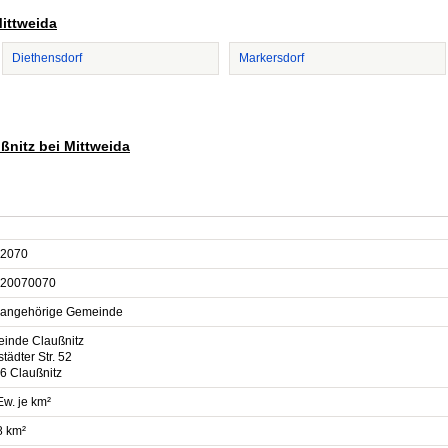
Mittweida
Diethensdorf
Markersdorf
ußnitz bei Mittweida
2070
20070070
sangehörige Gemeinde
inde Claußnitz
tädter Str. 52
6 Claußnitz
Ew. je km²
8 km²