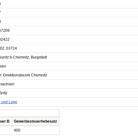
5
7
8
67209
82422
02, 03724
ssnitz b Chemnitz, Burgstädt
sen
r: Direktionsbezirk Chemnitz
elsachsen
ßnitz
e und Lage
uer B
Gewerbesteuerhebesatz
400