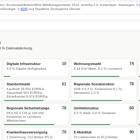
zen: Bundeswahlleiterin/BKG Wahlkreisgeometrie 2024, dl-de/by-2-0. Kartenlayer: Starkregen: ©
r/Geologie: ©
BGR
und Staatliche Geologische Dienste.
x
00 % Datenabdeckung.
10
74
Digitale Infrastruktur
Wohnungsmarkt
0,0 % Gigabit-Verfügbarkeit
4,34 €/m² Miete, 8,2 % Leerstand
61
78
Standortmarkt
Regionale Sozialstruktur
Kaufkraft 28.654 EUR/Ew.,
SGB II 6,3 %, Kinderarmut 8,1 %,
Steuerkraft 601 EUR/Ew.,
Altersarmut 1,0 %
Einzelhandel 8.074 EUR/Ew.
78
60
Regionale Sicherheitslage
Umfeldstruktur
PKS-HZ 4.156 je 100.000
6,5 % Wald, 0,9 % Gewässer
Einwohner im Landkreis
Mittelsachsen
70
90
Krankenhausversorgung
E-Mobilität
1 Einrichtung, 212 Betten (PLZ)
24 Ladepunkte im PLZ-Gebiet