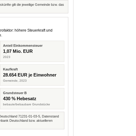
skünfte gilt die jeweilige Gemeinde bzw. das
rofaktor: höhere Steuerkraft und
e.
Anteil Einkommensteuer
1,07 Mio. EUR
2023
Kaufkraft
28.654 EUR je Einwohner
Gemeinde, 2023
Grundsteuer B
430 % Hebesatz
bebaute/bebaubare Grundstücke
Deutschland 71231-01-03-5, Datenstand
nbank Deutschland bzw. aktuelleren