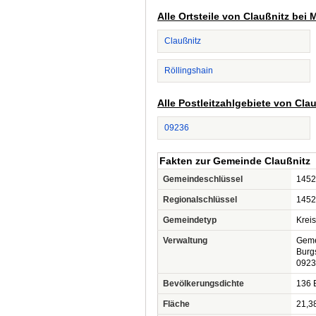
Alle Ortsteile von Claußnitz bei 
Claußnitz
Röllingshain
Alle Postleitzahlgebiete von Cla
09236
Fakten zur Gemeinde Claußnitz
Gemeindeschlüssel
1452
Regionalschlüssel
1452
Gemeindetyp
Krei
Verwaltung
Geme
Burgs
0923
Bevölkerungsdichte
136 
Fläche
21,3