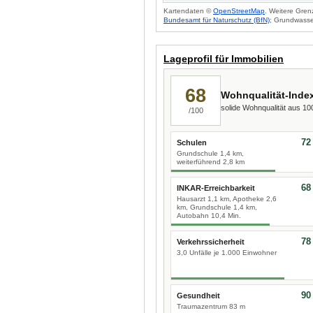
Kartendaten ©
OpenStreetMap
. Weitere Gren
Bundesamt für Naturschutz (BfN)
; Grundwasse
Lageprofil für Immobilien
68
Wohnqualität-Inde
solide Wohnqualität aus 1
/100
72
Schulen
Grundschule 1,4 km,
weiterführend 2,8 km
68
INKAR-Erreichbarkeit
Hausarzt 1,1 km, Apotheke 2,6
km, Grundschule 1,4 km,
Autobahn 10,4 Min.
78
Verkehrssicherheit
3,0 Unfälle je 1.000 Einwohner
90
Gesundheit
Traumazentrum 83 m