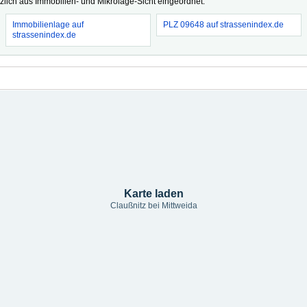
tzlich aus Immobilien- und Mikrolage-Sicht eingeordnet.
Immobilienlage auf
PLZ 09648 auf strassenindex.de
strassenindex.de
Karte laden
Claußnitz bei Mittweida