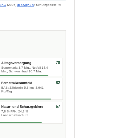
BKG
(2026)
dl-de/by-2-0
; Schutzgebiete: ©
78
Alltagsversorgung
Supermarkt 3,7 Min., Notfall 14,4
Min., Schwimmbad 10,7 Min.
82
Fernstraßenumfeld
BASt-Zählstelle 5,8 km, 4.641
Kfz/Tag
67
Natur- und Schutzgebiete
7,8 % FFH, 24,2 %
Landschaftsschutz