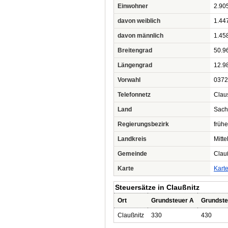
Einwohner
2.90
davon weiblich
1.44
davon männlich
1.45
Breitengrad
50.9
Längengrad
12.9
Vorwahl
0372
Telefonnetz
Clau
Land
Sach
Regierungsbezirk
frühe
Landkreis
Mitt
Gemeinde
Clau
Karte
Kart
Steuersätze in Claußnitz
Ort
Grundsteuer A
Grundste
Claußnitz
330
430