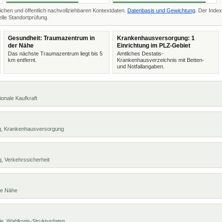
ichen und öffentlich nachvollziehbaren Kontextdaten.
Datenbasis und Gewichtung
. Der Index
lle Standortprüfung.
Gesundheit: Traumazentrum in
Krankenhausversorgung: 1
der Nähe
Einrichtung im PLZ-Gebiet
Das nächste Traumazentrum liegt bis 5
Amtliches Destatis-
km entfernt.
Krankenhausverzeichnis mit Betten-
und Notfallangaben.
ionale Kaufkraft
ng, Krankenhausversorgung
, Verkehrssicherheit
te Nähe
e, Wahlkreis-Strukturdaten