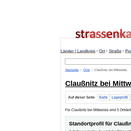
Länder / Landkreis
·
Ort
·
Straße
·
Pos
Startseite
Orte
Claußnitz bei Mittweida
Claußnitz bei Mitt
Auf dieser Seite
Karte
Lageprofil
Für Claußnitz bei Mittweida sind 5 Ortsteil
Standortprofil für Claußn