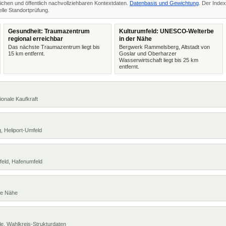
ichen und öffentlich nachvollziehbaren Kontextdaten.
Datenbasis und Gewichtung
. Der Index
lle Standortprüfung.
Gesundheit: Traumazentrum
Kulturumfeld: UNESCO-Welterbe
regional erreichbar
in der Nähe
Das nächste Traumazentrum liegt bis
Bergwerk Rammelsberg, Altstadt von
15 km entfernt.
Goslar und Oberharzer
Wasserwirtschaft liegt bis 25 km
entfernt.
ionale Kaufkraft
, Heliport-Umfeld
feld, Hafenumfeld
te Nähe
e, Wahlkreis-Strukturdaten