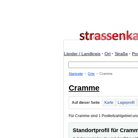
Länder / Landkreis
·
Ort
·
Straße
·
Pos
Startseite
Orte
Cramme
Cramme
Auf dieser Seite
Karte
Lageprofil
Für Cramme sind 1 Postleitzahlgebiet und
Standortprofil für Cram