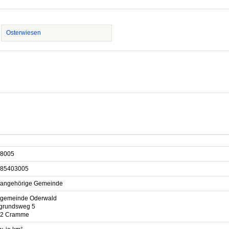
Osterwiesen
8005
85403005
sangehörige Gemeinde
gemeinde Oderwald
grundsweg 5
12 Cramme