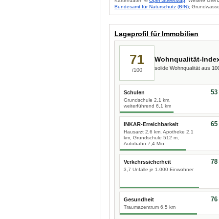
Kartendaten ©
OpenStreetMap
. Weitere Gren
Bundesamt für Naturschutz (BfN)
; Grundwasse
Lageprofil für Immobilien
71
Wohnqualität-Inde
solide Wohnqualität aus 1
/100
53
Schulen
Grundschule 2,1 km,
weiterführend 6,1 km
65
INKAR-Erreichbarkeit
Hausarzt 2,6 km, Apotheke 2,1
km, Grundschule 512 m,
Autobahn 7,4 Min.
78
Verkehrssicherheit
3,7 Unfälle je 1.000 Einwohner
76
Gesundheit
Traumazentrum 6,5 km