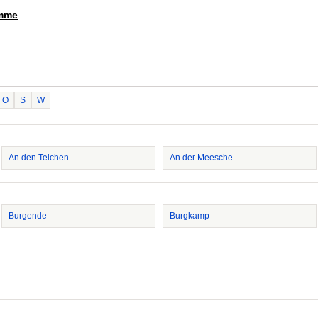
amme
O
S
W
An den Teichen
An der Meesche
Burgende
Burgkamp