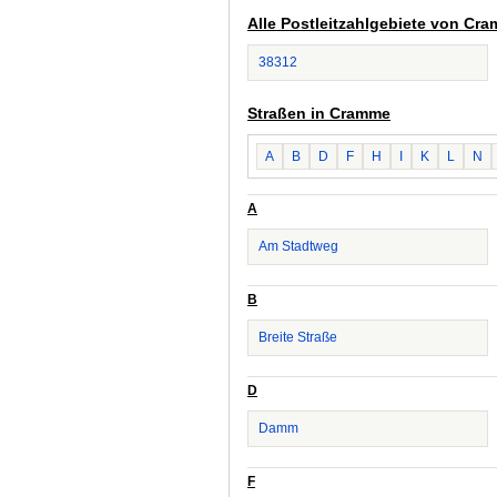
Alle Postleitzahlgebiete von Cr
38312
Straßen in Cramme
A
B
D
F
H
I
K
L
N
A
Am Stadtweg
B
Breite Straße
D
Damm
F