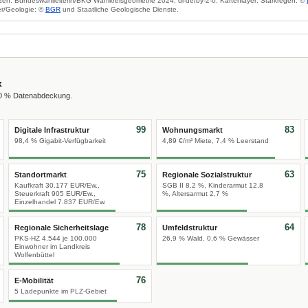
zen: Bundeswahlleiterin/BKG Wahlkreisgeometrie 2024, dl-de/by-2-0. Kartenlayer: Starkregen: ©
r/Geologie: ©
BGR
und Staatliche Geologische Dienste.
x
00 % Datenabdeckung.
99
83
Digitale Infrastruktur
Wohnungsmarkt
98,4 % Gigabit-Verfügbarkeit
4,89 €/m² Miete, 7,4 % Leerstand
75
63
Standortmarkt
Regionale Sozialstruktur
Kaufkraft 30.177 EUR/Ew.,
SGB II 8,2 %, Kinderarmut 12,8
Steuerkraft 905 EUR/Ew.,
%, Altersarmut 2,7 %
Einzelhandel 7.837 EUR/Ew.
78
64
Regionale Sicherheitslage
Umfeldstruktur
PKS-HZ 4.544 je 100.000
26,9 % Wald, 0,6 % Gewässer
Einwohner im Landkreis
Wolfenbüttel
76
E-Mobilität
5 Ladepunkte im PLZ-Gebiet