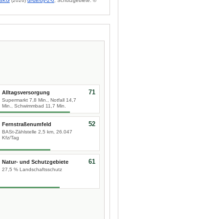
BKG
(2026)
dl-de/by-2-0
; Schutzgebiete: ©
71
Alltagsversorgung
Supermarkt 7,8 Min., Notfall 14,7
Min., Schwimmbad 11,7 Min.
52
Fernstraßenumfeld
BASt-Zählstelle 2,5 km, 26.047
Kfz/Tag
61
Natur- und Schutzgebiete
27,5 % Landschaftsschutz