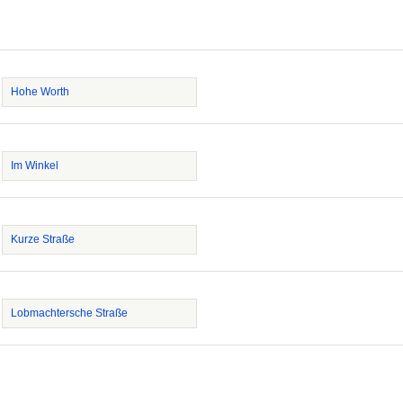
Hohe Worth
Im Winkel
Kurze Straße
Lobmachtersche Straße