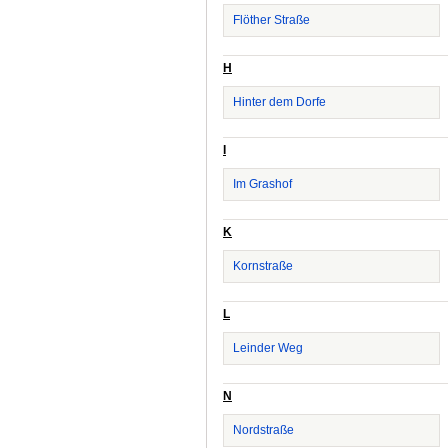
Flöther Straße
H
Hinter dem Dorfe
I
Im Grashof
K
Kornstraße
L
Leinder Weg
N
Nordstraße