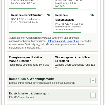
2,5 km, Grundschule 2,1
Steuerkraft 844 EUR/Ew.,
km, Autobahn 12,7 Min.
Einzelhandel 8.012
EUR/Ew.
78
66
Regionale Sozialstruktur
Regionale
SGB II 5,9 %, Kinderarmut
Sicherheitslage
9,1 %, Altersarmut 1,0 %
PKS-HZ 7.137 je 100.000
Einwohner im Landkreis
Saale-Orla-Kreis
Automatischer Orientierungswert aus amtlichen und öffentlich
nachvollziehbaren Kontextdaten.
Datenbasis und Gewichtung
. Der Index
ersetzt keine Besichtigung, kein Verkehrswertgutachten und keine
individuelle Standortprüfung.
Energieanlagen: 5 aktive
Wohnungsmarkt: erhöhter
MaStR-Einheiten
Leerstand
Registrierte Leistung rund 80,3 MW.
Zensus-Leerstandsquote rund 11,6
%.
Immobilien & Wohnungsmarkt
Digitale Infrastruktur, Energieanlagen, Regionale Kaufkraft
Erreichbarkeit & Versorgung
INKAR-Erreichbarkeit