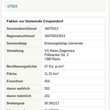
07924
Fakten zur Gemeinde Crispendorf
Gemeindeschlüssel
16075013
Regionalschlüssel
160755013013
Gemeindetyp
Kreisangehörige Gemeinde
Verwaltung
VG Ranis-Ziegenrück
Pößnecker Str. 2
7389 Ranis
Bevölkerungsdichte
37 Ew. je km²
Fläche
11,31 km²
Einwohner
424
davon weiblich
202
davon männlich
222
Breitengrad
50.591217