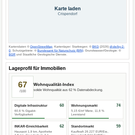
Karte laden
Crispendorf
Kartendaten ©
OpenStreetMap
. Kartenlayer: Starkregen: ©
BKG
(2026)
dl-de/by-2-
0
; Schutzgebiete: ©
Bundesamt für Naturschutz (BfN)
; Grundwasser/Geologie: ©
BGR
und Staatliche Geologische Dienste.
Lageprofil für Immobilien
67
Wohnqualität-Index
solide Wohnqualität aus 62 % Datenabdeckung.
/100
60
74
Digitale Infrastruktur
Wohnungsmarkt
60,6 % Gigabit-
5,15 €/m² Miete, 11,6 %
Verfügbarkeit
Leerstand
62
59
INKAR-Erreichbarkeit
Standortmarkt
Hausarzt 1,9 km, Apotheke
Kaufkraft 26.227 EUR/Ew.,