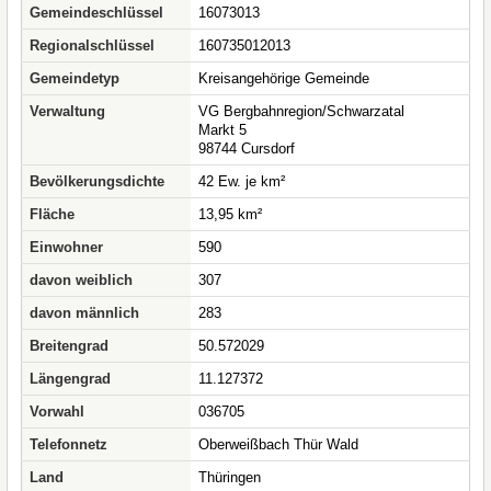
Gemeindeschlüssel
16073013
Regionalschlüssel
160735012013
Gemeindetyp
Kreisangehörige Gemeinde
Verwaltung
VG Bergbahnregion/Schwarzatal
Markt 5
98744 Cursdorf
Bevölkerungsdichte
42 Ew. je km²
Fläche
13,95 km²
Einwohner
590
davon weiblich
307
davon männlich
283
Breitengrad
50.572029
Längengrad
11.127372
Vorwahl
036705
Telefonnetz
Oberweißbach Thür Wald
Land
Thüringen