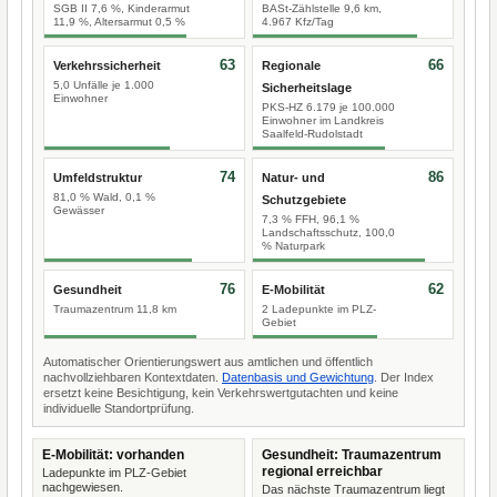
SGB II 7,6 %, Kinderarmut
BASt-Zählstelle 9,6 km,
11,9 %, Altersarmut 0,5 %
4.967 Kfz/Tag
63
66
Verkehrssicherheit
Regionale
5,0 Unfälle je 1.000
Sicherheitslage
Einwohner
PKS-HZ 6.179 je 100.000
Einwohner im Landkreis
Saalfeld-Rudolstadt
74
86
Umfeldstruktur
Natur- und
81,0 % Wald, 0,1 %
Schutzgebiete
Gewässer
7,3 % FFH, 96,1 %
Landschaftsschutz, 100,0
% Naturpark
76
62
Gesundheit
E-Mobilität
Traumazentrum 11,8 km
2 Ladepunkte im PLZ-
Gebiet
Automatischer Orientierungswert aus amtlichen und öffentlich
nachvollziehbaren Kontextdaten.
Datenbasis und Gewichtung
. Der Index
ersetzt keine Besichtigung, kein Verkehrswertgutachten und keine
individuelle Standortprüfung.
E-Mobilität: vorhanden
Gesundheit: Traumazentrum
regional erreichbar
Ladepunkte im PLZ-Gebiet
nachgewiesen.
Das nächste Traumazentrum liegt