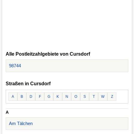
Alle Postleitzahlgebiete von Cursdorf
98744
Straßen in Cursdorf
A
B
D
F
G
K
N
O
S
T
W
Z
A
Am Tälchen