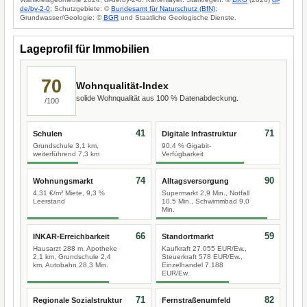
de/by-2-0
; Schutzgebiete: ©
Bundesamt für Naturschutz (BfN)
;
Grundwasser/Geologie: ©
BGR
und Staatliche Geologische Dienste.
Lageprofil für Immobilien
70
Wohnqualität-Index
solide Wohnqualität aus 100 % Datenabdeckung.
/100
41
71
Schulen
Digitale Infrastruktur
Grundschule 3,1 km,
90,4 % Gigabit-
weiterführend 7,3 km
Verfügbarkeit
74
90
Wohnungsmarkt
Alltagsversorgung
4,31 €/m² Miete, 9,3 %
Supermarkt 2,9 Min., Notfall
Leerstand
10,5 Min., Schwimmbad 9,0
Min.
66
59
INKAR-Erreichbarkeit
Standortmarkt
Hausarzt 288 m, Apotheke
Kaufkraft 27.055 EUR/Ew.,
2,1 km, Grundschule 2,4
Steuerkraft 578 EUR/Ew.,
km, Autobahn 28,3 Min.
Einzelhandel 7.188
EUR/Ew.
71
82
Regionale Sozialstruktur
Fernstraßenumfeld