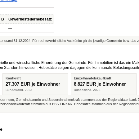
r B
Gewerbesteuerhebesatz
—
enstand 31.12.2024. Für rechtsverbindliche Auskünfte gilt die jeweilige Gemeinde bzw. das 
elle und wirtschaftliche Einordnung der Gemeinde. Für Immobilien ist das ein Mak
eren Standort hinweisen, Hebesätze zeigen dagegen die kommunale Belastungsseit
Kaufkraft
Einzelhandelskaufkraft
27.307 EUR je Einwohner
8.827 EUR je Einwohner
Bundesland, 2023
Bundesland, 2023
r netto, Gemeindeanteile und Steuereinnahmekraft stammen aus der Regionaldatenbank 
 Einzelhandelskaufkraft stammen aus BBSR INKAR. Hebesätze stammen aus der Regionaldate
de