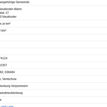
sangehörige Gemeinde
Neukloster-Warin
str. 27
0 Neukloster
. je km²
2 km²
74124
92357
82, 038484
n, Ventschow
lenburg-Vorpommern
westmecklenburg
w
e und Lage