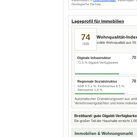
Kartendaten ©
OpenStreetMap
. Kartenlayer:
Geologische Dienste.
Lageprofil für Immobilien
74
Wohnqualität-Inde
solide Wohnqualität aus 5
/100
70
Digitale Infrastruktur
71,6 % Gigabit-Verfügbarkeit
78
Regionale Sozialstruktur
SGB II 5,1 %, Kinderarmut 8,5 %,
Altersarmut 1,8 %
Automatischer Orientierungswert aus amtl
Verkehrswertgutachten und keine individue
Breitband: gute Gigabit-Verfügbarke
Ein großer Teil der Haushalte erreicht 1.0
Immobilien & Wohnungsmarkt