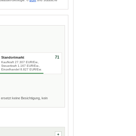
dwasser/Geologie: ©
BGR
und Staatliche
71
Standortmarkt
Kaufkraft 27.307 EUR/Ew.,
Steuerkraft 1.167 EUR/Ew.,
Einzelhandel 8.827 EUR/Ew.
 ersetzt keine Besichtigung, kein