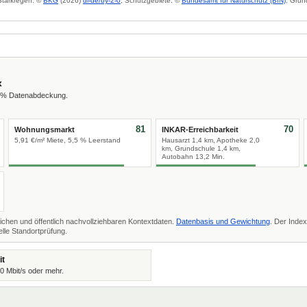
 Starkregen: ©
BKG
(2026)
dl-de/by-2-0
; Schutzgebiete: ©
Bundesamt für Naturschutz (BfN)
; Grun
x
6 % Datenabdeckung.
81
70
Wohnungsmarkt
INKAR-Erreichbarkeit
5,91 €/m² Miete, 5,5 % Leerstand
Hausarzt 1,4 km, Apotheke 2,0
km, Grundschule 1,4 km,
Autobahn 13,2 Min.
ichen und öffentlich nachvollziehbaren Kontextdaten.
Datenbasis und Gewichtung
. Der Index
lle Standortprüfung.
it
00 Mbit/s oder mehr.