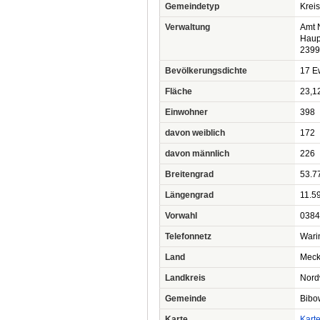
Gemeindetyp
Krei
Verwaltung
Amt 
Haupt
2399
Bevölkerungsdichte
17 Ew
Fläche
23,1
Einwohner
398
davon weiblich
172
davon männlich
226
Breitengrad
53.7
Längengrad
11.5
Vorwahl
0384
Telefonnetz
Wari
Land
Meck
Landkreis
Nord
Gemeinde
Bibo
Karte
Kart