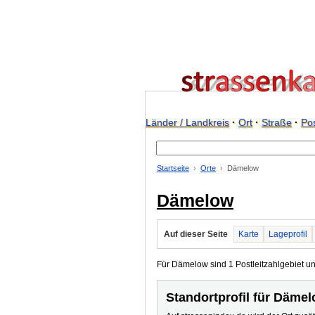
Länder / Landkreis
·
Ort
·
Straße
·
Pos
Startseite
Orte
Dämelow
Dämelow
Auf dieser Seite
Karte
Lageprofil
Für Dämelow sind 1 Postleitzahlgebiet un
Standortprofil für Däme