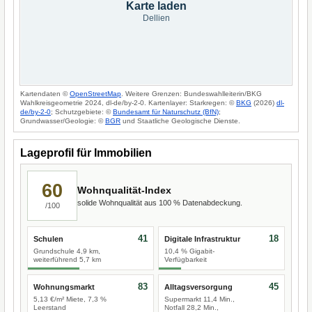
Karte laden
Dellien
Kartendaten ©
OpenStreetMap
. Weitere Grenzen: Bundeswahlleiterin/BKG
Wahlkreisgeometrie 2024, dl-de/by-2-0. Kartenlayer: Starkregen: ©
BKG
(2026)
dl-
de/by-2-0
; Schutzgebiete: ©
Bundesamt für Naturschutz (BfN)
;
Grundwasser/Geologie: ©
BGR
und Staatliche Geologische Dienste.
Lageprofil für Immobilien
60
Wohnqualität-Index
solide Wohnqualität aus 100 % Datenabdeckung.
/100
41
18
Schulen
Digitale Infrastruktur
Grundschule 4,9 km,
10,4 % Gigabit-
weiterführend 5,7 km
Verfügbarkeit
83
45
Wohnungsmarkt
Alltagsversorgung
5,13 €/m² Miete, 7,3 %
Supermarkt 11,4 Min.,
Leerstand
Notfall 28,2 Min.,