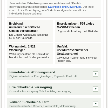
Automatischer Orientierungswert aus amtlichen und öffentlich
nachvollziehbaren Kontextdaten.
Datenbasis und Gewichtung
. Der Index
ersetzt keine Besichtigung, kein Verkehrswertgutachten und keine
individuelle Standortprüfung.
Breitband:
Energieanlagen: 595 aktive
unterdurchschnittliche
MaStR-Einheiten
Gigabit-Verfügbarkeit
Registrierte Leistung rund 16,4 MW.
Die Gigabit-Abdeckung liegt unter
50 % der Haushalte.
Wohnumfeld: 2.521
Umfeld:
Wohnungen
überdurchschnittlicher
Gewässeranteil
Wohnungsbestand als Kontext für
Marktdichte und Siedlungsstruktur.
Gewässer machen rund 5,5 % der
Region aus.
Immobilien & Wohnungsmarkt
Digitale Infrastruktur, Energieanlagen, Regionale Kaufkraft
Erreichbarkeit & Versorgung
Gesundheitsversorgung, Schulen, Alltagsversorgung
Verkehr, Sicherheit & Lärm
Bundesfernstraßen-Verkehr, Hafenumfeld, Motorisierung