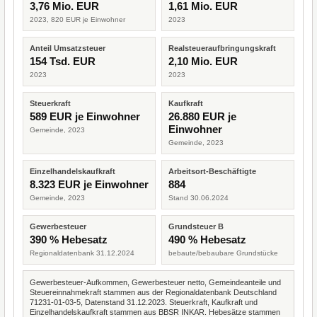
3,76 Mio. EUR
1,61 Mio. EUR
2023, 820 EUR je Einwohner
2023
Anteil Umsatzsteuer
Realsteueraufbringungskraft
154 Tsd. EUR
2,10 Mio. EUR
2023
2023
Steuerkraft
Kaufkraft
589 EUR je Einwohner
26.880 EUR je
Einwohner
Gemeinde, 2023
Gemeinde, 2023
Einzelhandelskaufkraft
Arbeitsort-Beschäftigte
8.323 EUR je Einwohner
884
Gemeinde, 2023
Stand 30.06.2024
Gewerbesteuer
Grundsteuer B
390 % Hebesatz
490 % Hebesatz
Regionaldatenbank 31.12.2024
bebaute/bebaubare Grundstücke
Gewerbesteuer-Aufkommen, Gewerbesteuer netto, Gemeindeanteile und
Steuereinnahmekraft stammen aus der Regionaldatenbank Deutschland
71231-01-03-5, Datenstand 31.12.2023. Steuerkraft, Kaufkraft und
Einzelhandelskaufkraft stammen aus BBSR INKAR. Hebesätze stammen