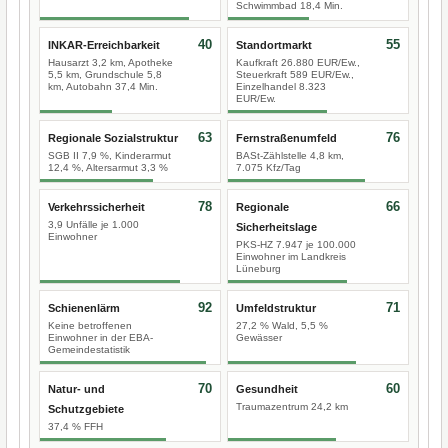
Schwimmbad 18,4 Min.
40
55
INKAR-Erreichbarkeit
Standortmarkt
Hausarzt 3,2 km, Apotheke
Kaufkraft 26.880 EUR/Ew.,
5,5 km, Grundschule 5,8
Steuerkraft 589 EUR/Ew.,
km, Autobahn 37,4 Min.
Einzelhandel 8.323
EUR/Ew.
63
76
Regionale Sozialstruktur
Fernstraßenumfeld
SGB II 7,9 %, Kinderarmut
BASt-Zählstelle 4,8 km,
12,4 %, Altersarmut 3,3 %
7.075 Kfz/Tag
78
66
Verkehrssicherheit
Regionale
3,9 Unfälle je 1.000
Sicherheitslage
Einwohner
PKS-HZ 7.947 je 100.000
Einwohner im Landkreis
Lüneburg
92
71
Schienenlärm
Umfeldstruktur
Keine betroffenen
27,2 % Wald, 5,5 %
Einwohner in der EBA-
Gewässer
Gemeindestatistik
70
60
Natur- und
Gesundheit
Traumazentrum 24,2 km
Schutzgebiete
37,4 % FFH