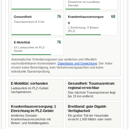
Einwohner im Landkreis
Stendal
76
68
Gesundheit
Krankenhausversorgun
Traumazentrum 8,3 km
g
1 Einrichtung, 0 Betten
(PLZ)
76
E-Mobilität
16 Ladepunkte im PLZ-
Gebiet
Automatischer Orientierungswert aus amtlichen und öffentlich
nachvollziehbaren Kontextdaten.
Datenbasis und Gewichtung
. Der Index
ersetzt keine Besichtigung, kein Verkehrswertgutachten und keine
individuelle Standortprüfung.
E-Mobilität: vorhanden
Gesundheit: Traumazentrum
regional erreichbar
Ladepunkte im PLZ-Gebiet
nachgewiesen.
Das nächste Traumazentrum liegt
bis 15 km entfernt.
Krankenhausversorgung: 1
Breitband: gute Gigabit-
Einrichtung im PLZ-Gebiet
Verfügbarkeit
Amtliches Destatis-
Ein großer Teil der Haushalte
Krankenhausverzeichnis mit
erreicht 1.000 Mbit/s oder mehr.
Betten- und Notfallangaben.