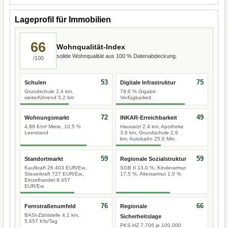
Lageprofil für Immobilien
66
Wohnqualität-Index
solide Wohnqualität aus 100 % Datenabdeckung.
/100
53
75
Schulen
Digitale Infrastruktur
Grundschule 2,4 km,
79,6 % Gigabit-
weiterführend 5,2 km
Verfügbarkeit
72
49
Wohnungsmarkt
INKAR-Erreichbarkeit
4,88 €/m² Miete, 10,5 %
Hausarzt 2,4 km, Apotheke
Leerstand
3,6 km, Grundschule 2,6
km, Autobahn 25,6 Min.
59
59
Standortmarkt
Regionale Sozialstruktur
Kaufkraft 26.403 EUR/Ew.,
SGB II 13,0 %, Kinderarmut
Steuerkraft 727 EUR/Ew.,
17,5 %, Altersarmut 1,0 %
Einzelhandel 8.457
EUR/Ew.
76
66
Fernstraßenumfeld
Regionale
BASt-Zählstelle 4,1 km,
Sicherheitslage
5.657 Kfz/Tag
PKS-HZ 7.706 je 100.000