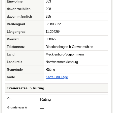
Einwohner
583
davon weiblich
298
davon männlich
285
Breitengrad
53.805622
Längengrad
11.204264
Vorwahl
038822
Telefonnetz
Diedrichshagen b Grevesmühlen
Land
Mecklenburg-Vorpommern
Landkreis
Nordwestmecklenburg
Gemeinde
Rüting
Karte
Karte und Lage
Steuersätze in Rüting
Rüting
—