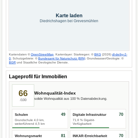
Karte laden
Diedrichshagen bei Grevesmühlen
Kartendaten ©
OpenStreetMap
. Kartenlayer: Starkregen: ©
BKG
(2026)
dl-de/by-2-
0
; Schutzgebiete: ©
Bundesamt für Naturschutz (BfN)
; Grundwasser/Geologie: ©
BGR
und Staatliche Geologische Dienste.
Lageprofil für Immobilien
66
Wohnqualität-Index
solide Wohnqualität aus 100 % Datenabdeckung.
/100
49
70
Schulen
Digitale Infrastruktur
Grundschule 4,0 km,
71,6 % Gigabit-
weiterführend 4,5 km
Verfügbarkeit
81
70
Wohnungsmarkt
INKAR-Erreichbarkeit