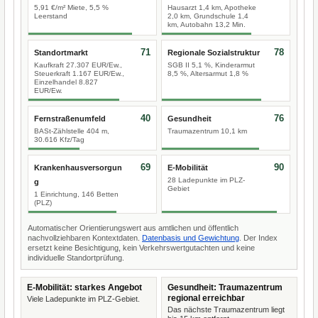
5,91 €/m² Miete, 5,5 %
Hausarzt 1,4 km, Apotheke
Leerstand
2,0 km, Grundschule 1,4
km, Autobahn 13,2 Min.
71
78
Standortmarkt
Regionale Sozialstruktur
Kaufkraft 27.307 EUR/Ew.,
SGB II 5,1 %, Kinderarmut
Steuerkraft 1.167 EUR/Ew.,
8,5 %, Altersarmut 1,8 %
Einzelhandel 8.827
EUR/Ew.
40
76
Fernstraßenumfeld
Gesundheit
BASt-Zählstelle 404 m,
Traumazentrum 10,1 km
30.616 Kfz/Tag
69
90
Krankenhausversorgun
E-Mobilität
28 Ladepunkte im PLZ-
g
Gebiet
1 Einrichtung, 146 Betten
(PLZ)
Automatischer Orientierungswert aus amtlichen und öffentlich
nachvollziehbaren Kontextdaten.
Datenbasis und Gewichtung
. Der Index
ersetzt keine Besichtigung, kein Verkehrswertgutachten und keine
individuelle Standortprüfung.
E-Mobilität: starkes Angebot
Gesundheit: Traumazentrum
regional erreichbar
Viele Ladepunkte im PLZ-Gebiet.
Das nächste Traumazentrum liegt