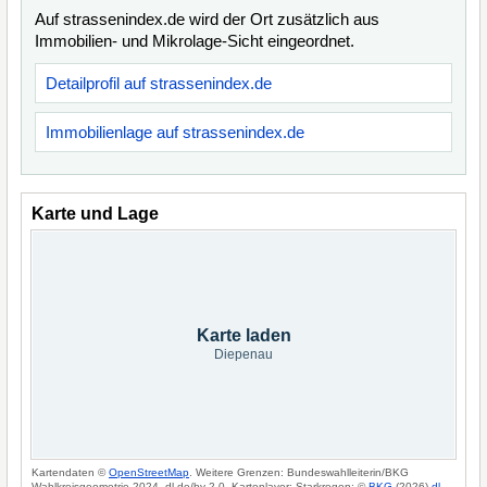
Auf strassenindex.de wird der Ort zusätzlich aus
Immobilien- und Mikrolage-Sicht eingeordnet.
Detailprofil auf strassenindex.de
Immobilienlage auf strassenindex.de
Karte und Lage
Karte laden
Diepenau
Kartendaten ©
OpenStreetMap
. Weitere Grenzen: Bundeswahlleiterin/BKG
Wahlkreisgeometrie 2024, dl-de/by-2-0. Kartenlayer: Starkregen: ©
BKG
(2026)
dl-