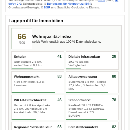
de/by-2-0
; Schutzgebiete: ©
Bundesamt für Naturschutz (BfN)
;
Grundwasser/Geologie: ©
BGR
und Staatliche Geologische Dienste.
Lageprofil für Immobilien
66
Wohnqualität-Index
solide Wohnqualität aus 100 % Datenabdeckung.
/100
41
28
Schulen
Digitale Infrastruktur
Grundschule 2,8 km,
19,7 % Gigabit-
weiterführend 8,1 km
Verfügbarkeit
83
80
Wohnungsmarkt
Alltagsversorgung
4,86 €/m² Miete, 5,3 %
Supermarkt 3,8 Min., Notfall
Leerstand
17,9 Min., Schwimmbad 5,8
Min.
46
78
INKAR-Erreichbarkeit
Standortmarkt
Hausarzt 2,8 km, Apotheke
Kaufkraft 30.463 EUR/Ew.,
2,8 km, Grundschule 2,6
Steuerkraft 1.543 EUR/Ew.,
km, Autobahn 36,0 Min.
Einzelhandel 7.772
EUR/Ew.
63
82
Regionale Sozialstruktur
Fernstraßenumfeld