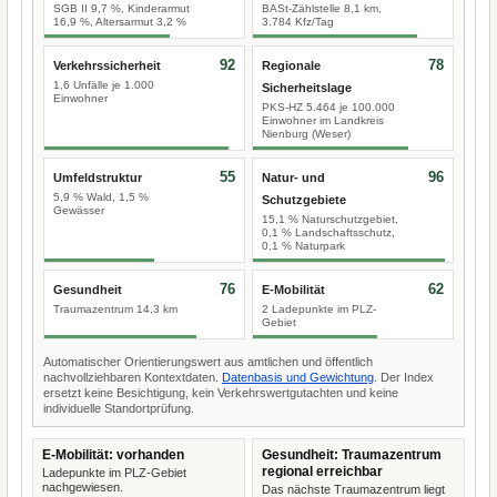
SGB II 9,7 %, Kinderarmut
BASt-Zählstelle 8,1 km,
16,9 %, Altersarmut 3,2 %
3.784 Kfz/Tag
92
78
Verkehrssicherheit
Regionale
1,6 Unfälle je 1.000
Sicherheitslage
Einwohner
PKS-HZ 5.464 je 100.000
Einwohner im Landkreis
Nienburg (Weser)
55
96
Umfeldstruktur
Natur- und
5,9 % Wald, 1,5 %
Schutzgebiete
Gewässer
15,1 % Naturschutzgebiet,
0,1 % Landschaftsschutz,
0,1 % Naturpark
76
62
Gesundheit
E-Mobilität
Traumazentrum 14,3 km
2 Ladepunkte im PLZ-
Gebiet
Automatischer Orientierungswert aus amtlichen und öffentlich
nachvollziehbaren Kontextdaten.
Datenbasis und Gewichtung
. Der Index
ersetzt keine Besichtigung, kein Verkehrswertgutachten und keine
individuelle Standortprüfung.
E-Mobilität: vorhanden
Gesundheit: Traumazentrum
regional erreichbar
Ladepunkte im PLZ-Gebiet
nachgewiesen.
Das nächste Traumazentrum liegt