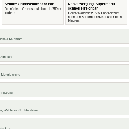
Schule: Grundschule sehr nah
Nahversorgung: Supermarkt
schnell erreichbar
Die nächste Grundschule liegt bis 750 m
entfernt.
Deutschlandatlas: Pkw-Fahrzeit zum
nächsten Supermarkt/Discounter bis 5
Minuten.
ionale Kaufkraft
 Schulen
 Motorisierung
ennutzung
e, Wahlkreis-Strukturdaten
struktur