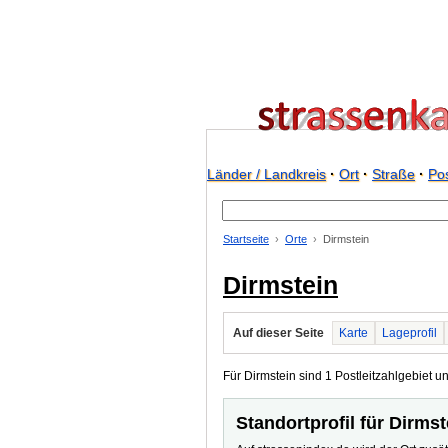
Länder / Landkreis
·
Ort
·
Straße
·
Pos
Startseite
Orte
Dirmstein
Dirmstein
Auf dieser Seite
Karte
Lageprofil
Für Dirmstein sind 1 Postleitzahlgebiet un
Standortprofil für Dirmst