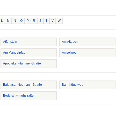
L
M
N
O
P
R
S
T
V
W
Affenstein
Am Altbach
Am Mandelpfad
Amselweg
Apotheker-Hummel-Straße
Balthasar-Neumann-Straße
Bannhügelweg
Bodelschwinghstraße