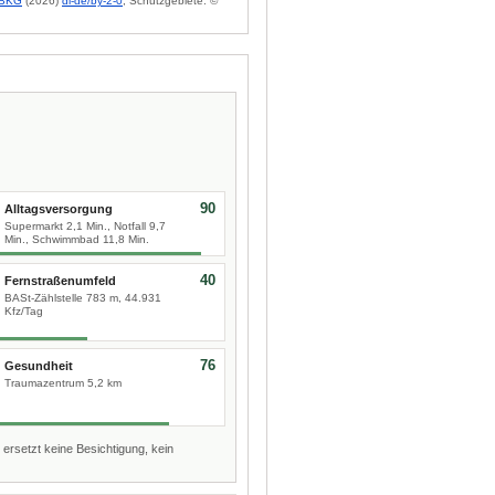
BKG
(2026)
dl-de/by-2-0
; Schutzgebiete: ©
90
Alltagsversorgung
Supermarkt 2,1 Min., Notfall 9,7
Min., Schwimmbad 11,8 Min.
40
Fernstraßenumfeld
BASt-Zählstelle 783 m, 44.931
Kfz/Tag
76
Gesundheit
Traumazentrum 5,2 km
 ersetzt keine Besichtigung, kein