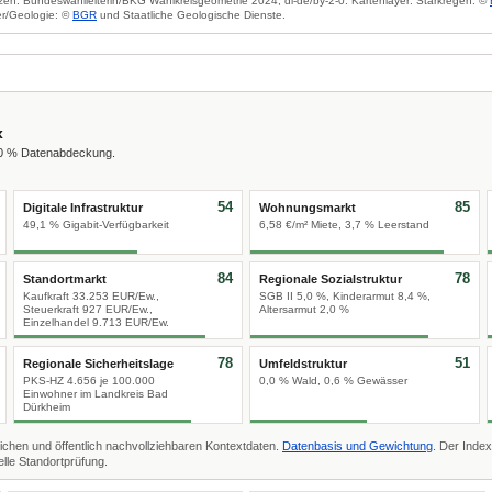
zen: Bundeswahlleiterin/BKG Wahlkreisgeometrie 2024, dl-de/by-2-0. Kartenlayer: Starkregen: ©
r/Geologie: ©
BGR
und Staatliche Geologische Dienste.
x
00 % Datenabdeckung.
54
85
Digitale Infrastruktur
Wohnungsmarkt
49,1 % Gigabit-Verfügbarkeit
6,58 €/m² Miete, 3,7 % Leerstand
84
78
Standortmarkt
Regionale Sozialstruktur
Kaufkraft 33.253 EUR/Ew.,
SGB II 5,0 %, Kinderarmut 8,4 %,
Steuerkraft 927 EUR/Ew.,
Altersarmut 2,0 %
Einzelhandel 9.713 EUR/Ew.
78
51
Regionale Sicherheitslage
Umfeldstruktur
PKS-HZ 4.656 je 100.000
0,0 % Wald, 0,6 % Gewässer
Einwohner im Landkreis Bad
Dürkheim
ichen und öffentlich nachvollziehbaren Kontextdaten.
Datenbasis und Gewichtung
. Der Index
lle Standortprüfung.