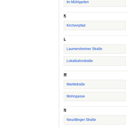
Im Mühlgarten
K
Kirchenpfad
L
Laumersheimer Straße
Lokalbahnstraße
M
Marktstraße
Mohngasse
N
Neuöttinger Straße