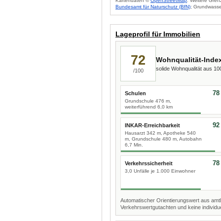
Kartendaten ©
OpenStreetMap
. Weitere Gren
Bundesamt für Naturschutz (BfN)
; Grundwasse
Lageprofil für Immobilien
72
Wohnqualität-Inde
solide Wohnqualität aus 1
/100
78
Schulen
Grundschule 476 m,
weiterführend 6,0 km
92
INKAR-Erreichbarkeit
Hausarzt 342 m, Apotheke 540
m, Grundschule 480 m, Autobahn
6,7 Min.
78
Verkehrssicherheit
3,0 Unfälle je 1.000 Einwohner
Automatischer Orientierungswert aus amtl
Verkehrswertgutachten und keine individue