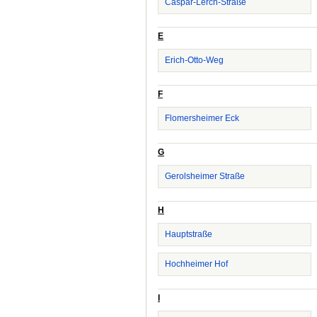
Caspar-Lerch-Straße
E
Erich-Otto-Weg
F
Flomersheimer Eck
G
Gerolsheimer Straße
H
Hauptstraße
Hochheimer Hof
I