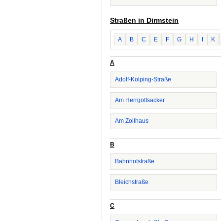
Straßen in Dirmstein
A
B
C
E
F
G
H
I
K
A
Adolf-Kolping-Straße
Am Herrgottsacker
Am Zollhaus
B
Bahnhofstraße
Bleichstraße
C