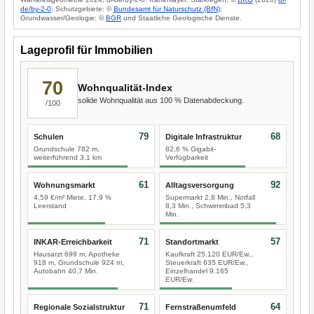
de/by-2-0
; Schutzgebiete: ©
Bundesamt für Naturschutz (BfN)
;
Grundwasser/Geologie: ©
BGR
und Staatliche Geologische Dienste.
Lageprofil für Immobilien
70
Wohnqualität-Index
solide Wohnqualität aus 100 % Datenabdeckung.
/100
79
68
Schulen
Digitale Infrastruktur
Grundschule 782 m,
82,6 % Gigabit-
weiterführend 3,1 km
Verfügbarkeit
61
92
Wohnungsmarkt
Alltagsversorgung
4,59 €/m² Miete, 17,9 %
Supermarkt 2,8 Min., Notfall
Leerstand
8,3 Min., Schwimmbad 5,3
Min.
71
57
INKAR-Erreichbarkeit
Standortmarkt
Hausarzt 699 m, Apotheke
Kaufkraft 25.120 EUR/Ew.,
918 m, Grundschule 924 m,
Steuerkraft 635 EUR/Ew.,
Autobahn 40,7 Min.
Einzelhandel 9.165
EUR/Ew.
71
64
Regionale Sozialstruktur
Fernstraßenumfeld