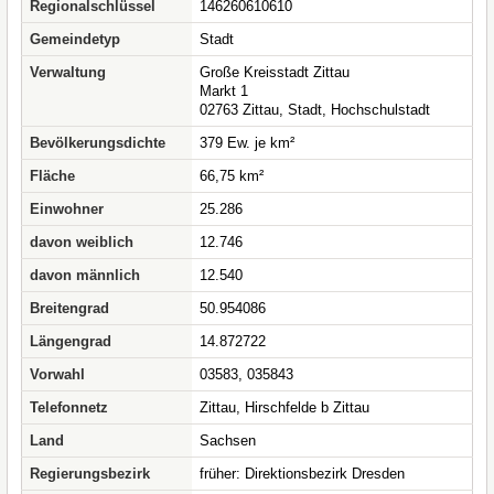
Regionalschlüssel
146260610610
Gemeindetyp
Stadt
Verwaltung
Große Kreisstadt Zittau
Markt 1
02763 Zittau, Stadt, Hochschulstadt
Bevölkerungsdichte
379 Ew. je km²
Fläche
66,75 km²
Einwohner
25.286
davon weiblich
12.746
davon männlich
12.540
Breitengrad
50.954086
Längengrad
14.872722
Vorwahl
03583, 035843
Telefonnetz
Zittau, Hirschfelde b Zittau
Land
Sachsen
Regierungsbezirk
früher: Direktionsbezirk Dresden