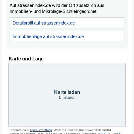
Auf strassenindex.de wird der Ort zusätzlich aus
Immobilien- und Mikrolage-Sicht eingeordnet.
Detailprofil auf strassenindex.de
Immobilienlage auf strassenindex.de
Karte und Lage
Karte laden
Dittelsdorf
Kartendaten ©
OpenStreetMap
. Weitere Grenzen: Bundeswahlleiterin/BKG
Wahlkreisgeometrie 2024, dl-de/by-2-0. Kartenlayer: Starkregen: ©
BKG
(2026)
dl-