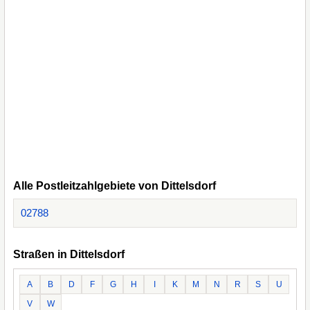
Alle Postleitzahlgebiete von Dittelsdorf
02788
Straßen in Dittelsdorf
A
B
D
F
G
H
I
K
M
N
R
S
U
V
W