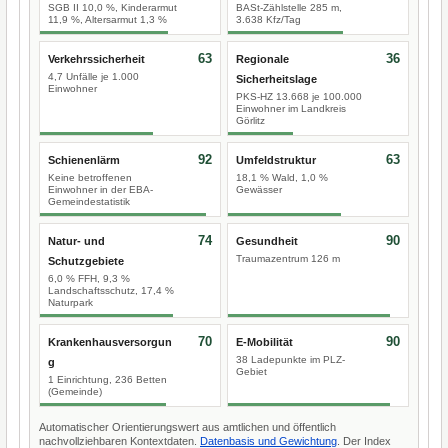
SGB II 10,0 %, Kinderarmut
BASt-Zählstelle 285 m,
11,9 %, Altersarmut 1,3 %
3.638 Kfz/Tag
63
36
Verkehrssicherheit
Regionale
4,7 Unfälle je 1.000
Sicherheitslage
Einwohner
PKS-HZ 13.668 je 100.000
Einwohner im Landkreis
Görlitz
92
63
Schienenlärm
Umfeldstruktur
Keine betroffenen
18,1 % Wald, 1,0 %
Einwohner in der EBA-
Gewässer
Gemeindestatistik
74
90
Natur- und
Gesundheit
Traumazentrum 126 m
Schutzgebiete
6,0 % FFH, 9,3 %
Landschaftsschutz, 17,4 %
Naturpark
70
90
Krankenhausversorgun
E-Mobilität
38 Ladepunkte im PLZ-
g
Gebiet
1 Einrichtung, 236 Betten
(Gemeinde)
Automatischer Orientierungswert aus amtlichen und öffentlich
nachvollziehbaren Kontextdaten.
Datenbasis und Gewichtung
. Der Index