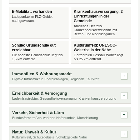
E-Mobilität: vorhanden
Krankenhausversorgung: 2
Einrichtungen in der
Ladepunkte im PLZ-Gebiet
nachgewiesen.
Gemeinde
Amtliches Destatis-
Krankenhausverzeichnis mit
Betten- und Notfallangaben.
Schule: Grundschule gut
Kulturumfeld: UNESCO-
erreichbar
Welterbe in der Nähe
Die nächste Grundschule liegt bis
Gartenreich Dessau-Wörlitz liegt
1,5 km entfernt.
bis 25 km entfernt.
Immobilien & Wohnungsmarkt
Digitale Infrastruktur, Energieanlagen, Regionale Kaufkraft
Erreichbarkeit & Versorgung
Ladeinfrastruktur, Gesundheitsversorgung, Krankenhausversorgung
Verkehr, Sicherheit & Lärm
Bundesfernstraßen-Verkehr, Hafenumfeld, Motorisierung
Natur, Umwelt & Kultur
Kulturumfeld, Schutzgebiete, Schutzgebiete Nähe