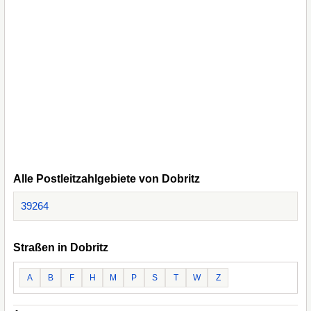
Alle Postleitzahlgebiete von Dobritz
39264
Straßen in Dobritz
A
B
F
H
M
P
S
T
W
Z