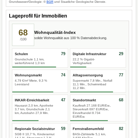
Grundwasser/Geologie: ©
BGR
und Staatliche Geologische Dienste.
Lageprofil für Immobilien
68
Wohnqualität-Index
solide Wohnqualität aus 100 % Datenabdeckung.
/100
79
29
Schulen
Digitale Infrastruktur
Grundschule 1,1 km,
22,2 % Gigabit-
weiterführend 1,0 km
Verfügbarkeit
74
77
Wohnungsmarkt
Alltagsversorgung
4,79 €/m² Miete, 9,3 %
Supermarkt 7,8 Min., Notfall
Leerstand
11,1 Min., Schwimmbad
11,2 Min.
47
68
INKAR-Erreichbarkeit
Standortmarkt
Hausarzt 2,0 km, Apotheke
Kaufkraft 27.168 EUR/Ew.,
3,7 km, Grundschule 2,1
Steuerkraft 697 EUR/Ew.,
km, Autobahn 27,9 Min.
Einzelhandel 8.734
EUR/Ew.
59
82
Regionale Sozialstruktur
Fernstraßenumfeld
SGB II 10,7 %, Kinderarmut
BASt-Zählstelle 5,1 km,
14,1 %, Altersarmut 1,2 %
3.639 Kfz/Tag