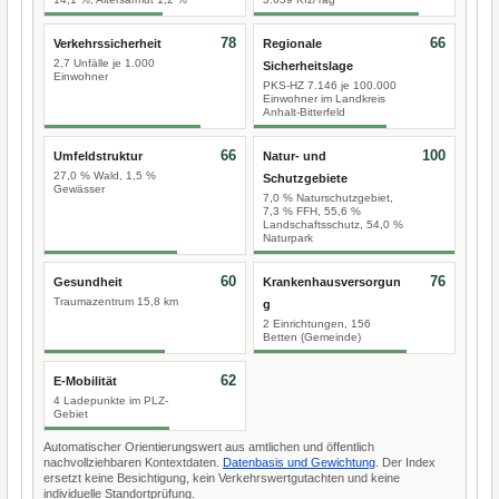
78
66
Verkehrssicherheit
Regionale
2,7 Unfälle je 1.000
Sicherheitslage
Einwohner
PKS-HZ 7.146 je 100.000
Einwohner im Landkreis
Anhalt-Bitterfeld
66
100
Umfeldstruktur
Natur- und
27,0 % Wald, 1,5 %
Schutzgebiete
Gewässer
7,0 % Naturschutzgebiet,
7,3 % FFH, 55,6 %
Landschaftsschutz, 54,0 %
Naturpark
60
76
Gesundheit
Krankenhausversorgun
Traumazentrum 15,8 km
g
2 Einrichtungen, 156
Betten (Gemeinde)
62
E-Mobilität
4 Ladepunkte im PLZ-
Gebiet
Automatischer Orientierungswert aus amtlichen und öffentlich
nachvollziehbaren Kontextdaten.
Datenbasis und Gewichtung
. Der Index
ersetzt keine Besichtigung, kein Verkehrswertgutachten und keine
individuelle Standortprüfung.