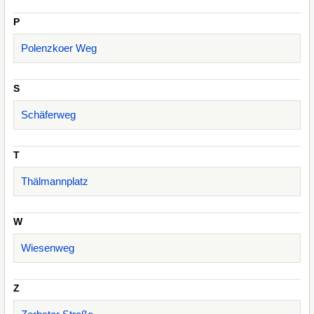
P
Polenzkoer Weg
S
Schäferweg
T
Thälmannplatz
W
Wiesenweg
Z