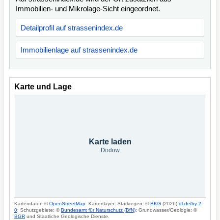
Immobilien- und Mikrolage-Sicht eingeordnet.
Detailprofil auf strassenindex.de
Immobilienlage auf strassenindex.de
Karte und Lage
Karte laden
Dodow
Kartendaten ©
OpenStreetMap
. Kartenlayer: Starkregen: ©
BKG
(2026)
dl-de/by-2-
0
; Schutzgebiete: ©
Bundesamt für Naturschutz (BfN)
; Grundwasser/Geologie: ©
BGR
und Staatliche Geologische Dienste.