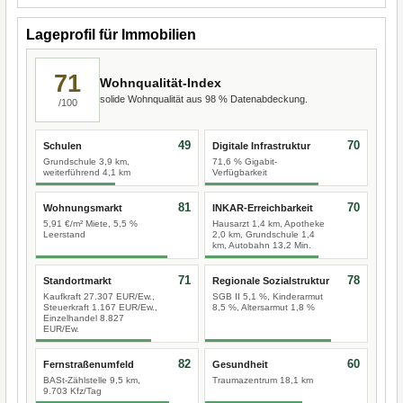
Lageprofil für Immobilien
71
Wohnqualität-Index
solide Wohnqualität aus 98 % Datenabdeckung.
/100
49
70
Schulen
Digitale Infrastruktur
Grundschule 3,9 km,
71,6 % Gigabit-
weiterführend 4,1 km
Verfügbarkeit
81
70
Wohnungsmarkt
INKAR-Erreichbarkeit
5,91 €/m² Miete, 5,5 %
Hausarzt 1,4 km, Apotheke
Leerstand
2,0 km, Grundschule 1,4
km, Autobahn 13,2 Min.
71
78
Standortmarkt
Regionale Sozialstruktur
Kaufkraft 27.307 EUR/Ew.,
SGB II 5,1 %, Kinderarmut
Steuerkraft 1.167 EUR/Ew.,
8,5 %, Altersarmut 1,8 %
Einzelhandel 8.827
EUR/Ew.
82
60
Fernstraßenumfeld
Gesundheit
BASt-Zählstelle 9,5 km,
Traumazentrum 18,1 km
9.703 Kfz/Tag