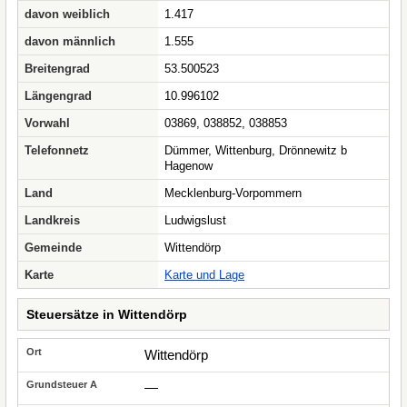
davon weiblich
1.417
davon männlich
1.555
Breitengrad
53.500523
Längengrad
10.996102
Vorwahl
03869, 038852, 038853
Telefonnetz
Dümmer, Wittenburg, Drönnewitz b
Hagenow
Land
Mecklenburg-Vorpommern
Landkreis
Ludwigslust
Gemeinde
Wittendörp
Karte
Karte und Lage
Steuersätze in Wittendörp
Wittendörp
—