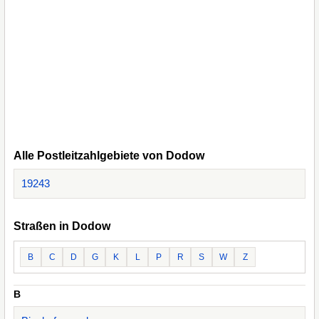
Alle Postleitzahlgebiete von Dodow
19243
Straßen in Dodow
B
C
D
G
K
L
P
R
S
W
Z
B