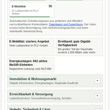
90
E-Mobilität
51 Ladepunkte im PLZ-
Gebiet
Automatischer Orientierungswert aus amtlichen und öffentlich
nachvollziehbaren Kontextdaten.
Datenbasis und Gewichtung
. Der Index
ersetzt keine Besichtigung, kein Verkehrswertgutachten und keine
individuelle Standortprüfung.
E-Mobilität: starkes Angebot
Breitband: gute Gigabit-
Verfügbarkeit
Viele Ladepunkte im PLZ-Gebiet.
Ein großer Teil der Haushalte
erreicht 1.000 Mbit/s oder mehr.
Energieanlagen: 892 aktive
MaStR-Einheiten
Registrierte Leistung rund 48,8 MW.
Immobilien & Wohnungsmarkt
Digitale Infrastruktur, Energieanlagen, Regionale Kaufkraft
Erreichbarkeit & Versorgung
Ladeinfrastruktur, Gesundheitsversorgung, Schulen
Verkehr, Sicherheit & Lärm