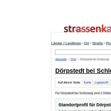
Länder / Landkreis
·
Ort
·
Straße
·
Pos
Startseite
Orte
Dörpstedt bei Schleswig
Dörpstedt bei Sch
Auf dieser Seite
Karte
Lageprofil
Für Dörpstedt bei Schleswig sind 2 Ortstei
Standortprofil für Dörps