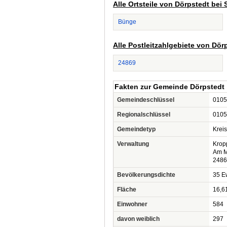
Alle Ortsteile von Dörpstedt bei
Bünge
Alle Postleitzahlgebiete von Dör
24869
Fakten zur Gemeinde Dörpstedt
Gemeindeschlüssel
0105
Regionalschlüssel
0105
Gemeindetyp
Krei
Verwaltung
Krop
Am M
2486
Bevölkerungsdichte
35 Ew
Fläche
16,6
Einwohner
584
davon weiblich
297