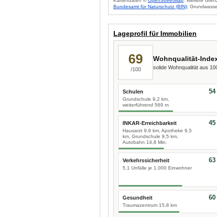
Kartendaten ©
OpenStreetMap
. Weitere Gren
Bundesamt für Naturschutz (BfN)
; Grundwasse
Lageprofil für Immobilien
69
Wohnqualität-Inde
solide Wohnqualität aus 1
/100
54
Schulen
Grundschule 9,2 km,
weiterführend 569 m
45
INKAR-Erreichbarkeit
Hausarzt 9,6 km, Apotheke 9,5
km, Grundschule 9,5 km,
Autobahn 14,8 Min.
63
Verkehrssicherheit
5,1 Unfälle je 1.000 Einwohner
60
Gesundheit
Traumazentrum 15,8 km