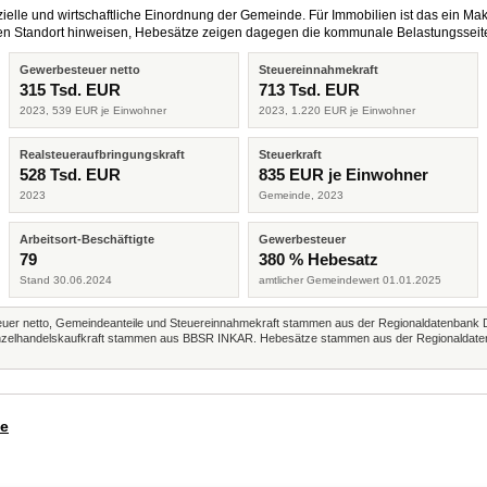
elle und wirtschaftliche Einordnung der Gemeinde. Für Immobilien ist das ein Mak
eren Standort hinweisen, Hebesätze zeigen dagegen die kommunale Belastungsseit
Gewerbesteuer netto
Steuereinnahmekraft
315 Tsd. EUR
713 Tsd. EUR
2023, 539 EUR je Einwohner
2023, 1.220 EUR je Einwohner
Realsteueraufbringungskraft
Steuerkraft
528 Tsd. EUR
835 EUR je Einwohner
2023
Gemeinde, 2023
Arbeitsort-Beschäftigte
Gewerbesteuer
79
380 % Hebesatz
Stand 30.06.2024
amtlicher Gemeindewert 01.01.2025
r netto, Gemeindeanteile und Steuereinnahmekraft stammen aus der Regionaldatenbank 
 Einzelhandelskaufkraft stammen aus BBSR INKAR. Hebesätze stammen aus der Regionaldate
de