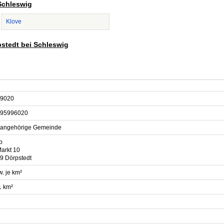
 Schleswig
Klove
pstedt bei Schleswig
9020
95996020
sangehörige Gemeinde
p
arkt 10
9 Dörpstedt
. je km²
1 km²