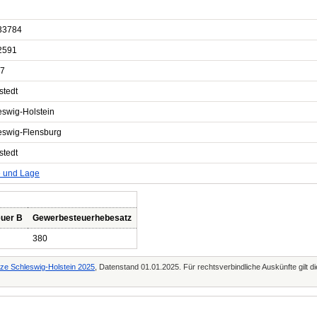
33784
2591
7
stedt
eswig-Holstein
eswig-Flensburg
stedt
e und Lage
uer B
Gewerbesteuerhebesatz
380
tze Schleswig-Holstein 2025
, Datenstand 01.01.2025. Für rechtsverbindliche Auskünfte gilt 