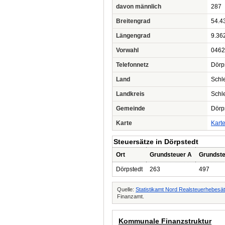
davon männlich
287
Breitengrad
54.4
Längengrad
9.36
Vorwahl
0462
Telefonnetz
Dörp
Land
Schl
Landkreis
Schl
Gemeinde
Dörp
Karte
Kart
Steuersätze in Dörpstedt
Ort
Grundsteuer A
Grundste
Dörpstedt
263
497
Quelle:
Statistikamt Nord Realsteuerhebesä
Finanzamt.
Kommunale Finanzstruktur