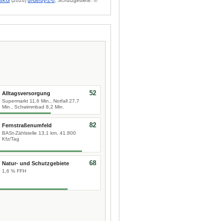
BKG
(2026)
dl-de/by-2-0
; Schutzgebiete: ©
52
Alltagsversorgung
Supermarkt 11,6 Min., Notfall 27,7
Min., Schwimmbad 8,2 Min.
82
Fernstraßenumfeld
BASt-Zählstelle 13,1 km, 41.800
Kfz/Tag
68
Natur- und Schutzgebiete
1,6 % FFH