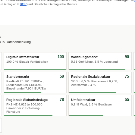
zen: Bundeswahlleiterin/BKG Wahlkreisgeometrie 2024, dl-de/by-2-0. Kartenlayer: Starkregen: ©
r/Geologie: ©
BGR
und Staatliche Geologische Dienste.
x
00 % Datenabdeckung.
100
90
Digitale Infrastruktur
Wohnungsmarkt
100,0 % Gigabit-Verfügbarkeit
5,63 €/m² Miete, 3,5 % Leerstand
59
75
Standortmarkt
Regionale Sozialstruktur
Kaufkraft 26.161 EUR/Ew.,
SGB II 6,5 %, Kinderarmut 9,7 %,
Steuerkraft 835 EUR/Ew.,
Altersarmut 2,4 %
Einzelhandel 7.954 EUR/Ew.
78
55
Regionale Sicherheitslage
Umfeldstruktur
PKS-HZ 4.629 je 100.000
0,8 % Wald, 1,9 % Gewässer
Einwohner in Schleswig-
Flensburg