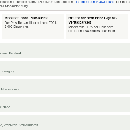
ichen und öffentlich nachvollziehbaren Kontextdaten.
Datenbasis und Gewichtung
. Der Index
lle Standortprüfung.
Mobilität: hohe Pkw-Dichte
Breitband: sehr hohe Gigabit-
Verfügbarkeit
Der Pkw-Bestand liegt bei rund 700 je
1.000 Einwohner.
Mindestens 90 % der Haushalte
erreichen 1.000 Mbit/s oder mehr.
ionale Kaufkraft
versorgung
 Motorisierung
te Nähe
e, Wahlkreis-Strukturdaten