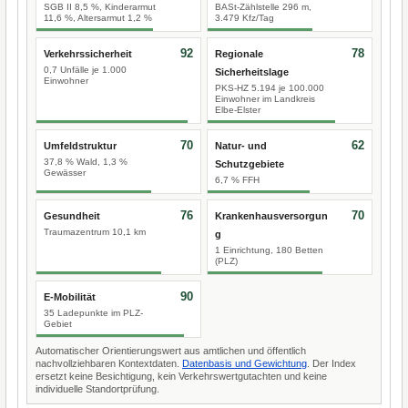
SGB II 8,5 %, Kinderarmut
BASt-Zählstelle 296 m,
11,6 %, Altersarmut 1,2 %
3.479 Kfz/Tag
92
78
Verkehrssicherheit
Regionale
0,7 Unfälle je 1.000
Sicherheitslage
Einwohner
PKS-HZ 5.194 je 100.000
Einwohner im Landkreis
Elbe-Elster
70
62
Umfeldstruktur
Natur- und
37,8 % Wald, 1,3 %
Schutzgebiete
Gewässer
6,7 % FFH
76
70
Gesundheit
Krankenhausversorgun
Traumazentrum 10,1 km
g
1 Einrichtung, 180 Betten
(PLZ)
90
E-Mobilität
35 Ladepunkte im PLZ-
Gebiet
Automatischer Orientierungswert aus amtlichen und öffentlich
nachvollziehbaren Kontextdaten.
Datenbasis und Gewichtung
. Der Index
ersetzt keine Besichtigung, kein Verkehrswertgutachten und keine
individuelle Standortprüfung.