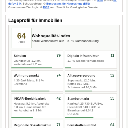
de/by-2-0
; Schutzgebiete: ©
Bundesamt für Naturschutz (BfN)
;
Grundwasser/Geologie: ©
BGR
und Staatliche Geologische Dienste.
Lageprofil für Immobilien
64
Wohnqualität-Index
solide Wohnqualität aus 100 % Datenabdeckung.
/100
79
11
Schulen
Digitale Infrastruktur
Grundschule 1,2 km,
1,7 % Gigabit-Verfügbarkeit
weiterführend 2,2 km
74
52
Wohnungsmarkt
Alltagsversorgung
4,30 €/m² Miete, 8,1 %
Supermarkt 12,0 Min.,
Leerstand
Notfall 16,2 Min.,
Schwimmbad 16,3 Min.
42
55
INKAR-Erreichbarkeit
Standortmarkt
Hausarzt 5,9 km, Apotheke
Kaufkraft 25.730 EUR/Ew.,
5,8 km, Grundschule 8,5
Steuerkraft 540 EUR/Ew.,
km, Autobahn 8,3 Min.
Einzelhandel 8.042
EUR/Ew.
71
64
Regionale Sozialstruktur
Fernstraßenumfeld