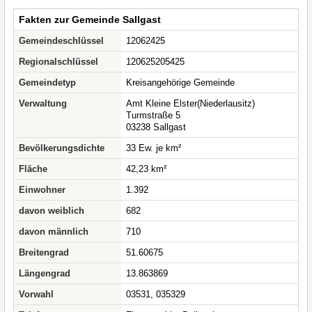
Fakten zur Gemeinde Sallgast
Gemeindeschlüssel
12062425
Regionalschlüssel
120625205425
Gemeindetyp
Kreisangehörige Gemeinde
Verwaltung
Amt Kleine Elster(Niederlausitz)
Turmstraße 5
03238 Sallgast
Bevölkerungsdichte
33 Ew. je km²
Fläche
42,23 km²
Einwohner
1.392
davon weiblich
682
davon männlich
710
Breitengrad
51.60675
Längengrad
13.863869
Vorwahl
03531, 035329