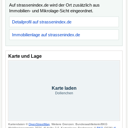
Auf strassenindex.de wird der Ort zusätzlich aus
Immobilien- und Mikrolage-Sicht eingeordnet.
Detailprofil auf strassenindex.de
Immobilienlage auf strassenindex.de
Karte und Lage
Karte laden
Dollenchen
Kartendaten ©
OpenStreetMap
. Weitere Grenzen: Bundeswahlleiterin/BKG
Wahlkreisgeometrie 2024, dl-de/by-2-0. Kartenlayer: Starkregen: ©
BKG
(2026)
dl-