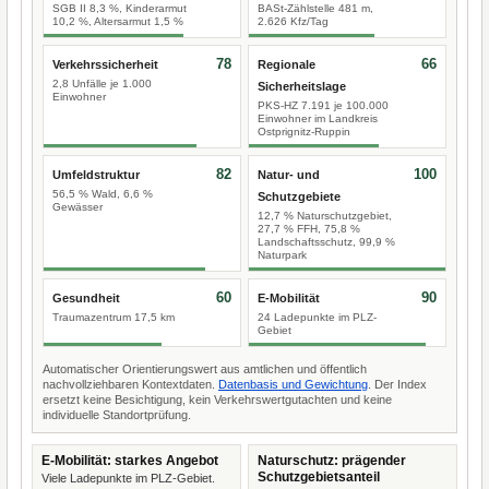
SGB II 8,3 %, Kinderarmut
BASt-Zählstelle 481 m,
10,2 %, Altersarmut 1,5 %
2.626 Kfz/Tag
78
66
Verkehrssicherheit
Regionale
2,8 Unfälle je 1.000
Sicherheitslage
Einwohner
PKS-HZ 7.191 je 100.000
Einwohner im Landkreis
Ostprignitz-Ruppin
82
100
Umfeldstruktur
Natur- und
56,5 % Wald, 6,6 %
Schutzgebiete
Gewässer
12,7 % Naturschutzgebiet,
27,7 % FFH, 75,8 %
Landschaftsschutz, 99,9 %
Naturpark
60
90
Gesundheit
E-Mobilität
Traumazentrum 17,5 km
24 Ladepunkte im PLZ-
Gebiet
Automatischer Orientierungswert aus amtlichen und öffentlich
nachvollziehbaren Kontextdaten.
Datenbasis und Gewichtung
. Der Index
ersetzt keine Besichtigung, kein Verkehrswertgutachten und keine
individuelle Standortprüfung.
E-Mobilität: starkes Angebot
Naturschutz: prägender
Schutzgebietsanteil
Viele Ladepunkte im PLZ-Gebiet.