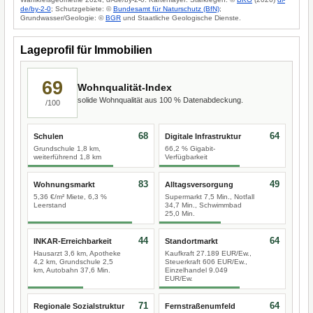
de/by-2-0
; Schutzgebiete: ©
Bundesamt für Naturschutz (BfN)
;
Grundwasser/Geologie: ©
BGR
und Staatliche Geologische Dienste.
Lageprofil für Immobilien
69
Wohnqualität-Index
solide Wohnqualität aus 100 % Datenabdeckung.
/100
68
64
Schulen
Digitale Infrastruktur
Grundschule 1,8 km,
66,2 % Gigabit-
weiterführend 1,8 km
Verfügbarkeit
83
49
Wohnungsmarkt
Alltagsversorgung
5,36 €/m² Miete, 6,3 %
Supermarkt 7,5 Min., Notfall
Leerstand
34,7 Min., Schwimmbad
25,0 Min.
44
64
INKAR-Erreichbarkeit
Standortmarkt
Hausarzt 3,6 km, Apotheke
Kaufkraft 27.189 EUR/Ew.,
4,2 km, Grundschule 2,5
Steuerkraft 606 EUR/Ew.,
km, Autobahn 37,6 Min.
Einzelhandel 9.049
EUR/Ew.
71
64
Regionale Sozialstruktur
Fernstraßenumfeld