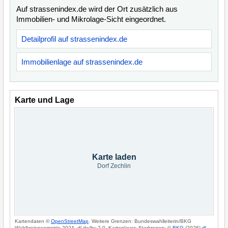
Auf strassenindex.de wird der Ort zusätzlich aus
Immobilien- und Mikrolage-Sicht eingeordnet.
Detailprofil auf strassenindex.de
Immobilienlage auf strassenindex.de
Karte und Lage
Karte laden
Dorf Zechlin
Kartendaten ©
OpenStreetMap
. Weitere Grenzen: Bundeswahlleiterin/BKG
Wahlkreisgeometrie 2024, dl-de/by-2-0. Kartenlayer: Starkregen: ©
BKG
(2026)
dl-