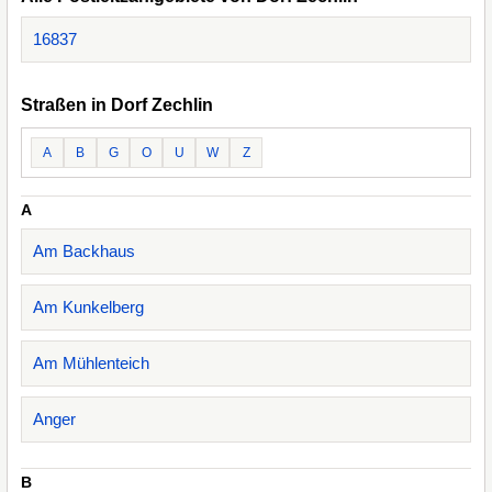
16837
Straßen in Dorf Zechlin
A
B
G
O
U
W
Z
A
Am Backhaus
Am Kunkelberg
Am Mühlenteich
Anger
B