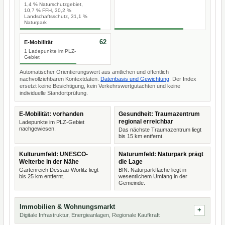
1,4 % Naturschutzgebiet,
10,7 % FFH, 30,2 %
Landschaftsschutz, 31,1 %
Naturpark
62
E-Mobilität
1 Ladepunkte im PLZ-
Gebiet
Automatischer Orientierungswert aus amtlichen und öffentlich
nachvollziehbaren Kontextdaten.
Datenbasis und Gewichtung
. Der Index
ersetzt keine Besichtigung, kein Verkehrswertgutachten und keine
individuelle Standortprüfung.
E-Mobilität: vorhanden
Gesundheit: Traumazentrum
regional erreichbar
Ladepunkte im PLZ-Gebiet
nachgewiesen.
Das nächste Traumazentrum liegt
bis 15 km entfernt.
Kulturumfeld: UNESCO-
Naturumfeld: Naturpark prägt
Welterbe in der Nähe
die Lage
Gartenreich Dessau-Wörlitz liegt
BfN: Naturparkfläche liegt in
bis 25 km entfernt.
wesentlichem Umfang in der
Gemeinde.
Immobilien & Wohnungsmarkt
Digitale Infrastruktur, Energieanlagen, Regionale Kaufkraft