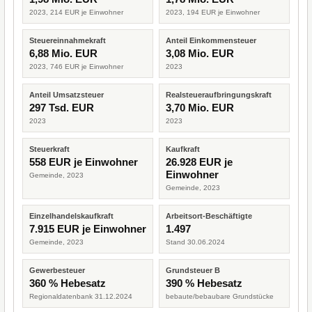
2023, 214 EUR je Einwohner
2023, 194 EUR je Einwohner
Steuereinnahmekraft
Anteil Einkommensteuer
6,88 Mio. EUR
3,08 Mio. EUR
2023, 746 EUR je Einwohner
2023
Anteil Umsatzsteuer
Realsteueraufbringungskraft
297 Tsd. EUR
3,70 Mio. EUR
2023
2023
Steuerkraft
Kaufkraft
558 EUR je Einwohner
26.928 EUR je
Einwohner
Gemeinde, 2023
Gemeinde, 2023
Einzelhandelskaufkraft
Arbeitsort-Beschäftigte
7.915 EUR je Einwohner
1.497
Gemeinde, 2023
Stand 30.06.2024
Gewerbesteuer
Grundsteuer B
360 % Hebesatz
390 % Hebesatz
Regionaldatenbank 31.12.2024
bebaute/bebaubare Grundstücke