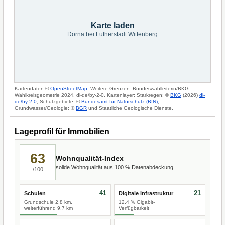
Karte laden
Dorna bei Lutherstadt Wittenberg
Kartendaten ©
OpenStreetMap
. Weitere Grenzen: Bundeswahlleiterin/BKG
Wahlkreisgeometrie 2024, dl-de/by-2-0. Kartenlayer: Starkregen: ©
BKG
(2026)
dl-
de/by-2-0
; Schutzgebiete: ©
Bundesamt für Naturschutz (BfN)
;
Grundwasser/Geologie: ©
BGR
und Staatliche Geologische Dienste.
Lageprofil für Immobilien
63
Wohnqualität-Index
solide Wohnqualität aus 100 % Datenabdeckung.
/100
41
21
Schulen
Digitale Infrastruktur
Grundschule 2,8 km,
12,4 % Gigabit-
weiterführend 9,7 km
Verfügbarkeit