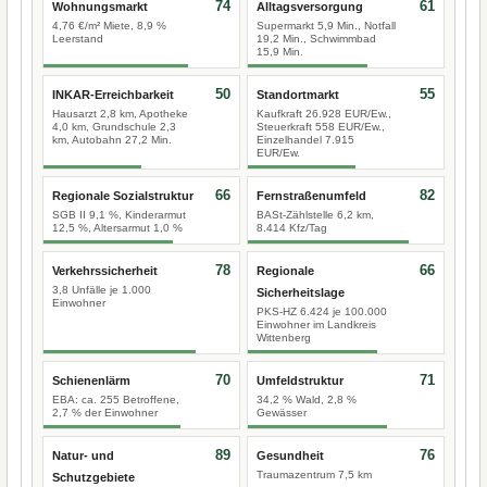
74
61
Wohnungsmarkt
Alltagsversorgung
4,76 €/m² Miete, 8,9 %
Supermarkt 5,9 Min., Notfall
Leerstand
19,2 Min., Schwimmbad
15,9 Min.
50
55
INKAR-Erreichbarkeit
Standortmarkt
Hausarzt 2,8 km, Apotheke
Kaufkraft 26.928 EUR/Ew.,
4,0 km, Grundschule 2,3
Steuerkraft 558 EUR/Ew.,
km, Autobahn 27,2 Min.
Einzelhandel 7.915
EUR/Ew.
66
82
Regionale Sozialstruktur
Fernstraßenumfeld
SGB II 9,1 %, Kinderarmut
BASt-Zählstelle 6,2 km,
12,5 %, Altersarmut 1,0 %
8.414 Kfz/Tag
78
66
Verkehrssicherheit
Regionale
3,8 Unfälle je 1.000
Sicherheitslage
Einwohner
PKS-HZ 6.424 je 100.000
Einwohner im Landkreis
Wittenberg
70
71
Schienenlärm
Umfeldstruktur
EBA: ca. 255 Betroffene,
34,2 % Wald, 2,8 %
2,7 % der Einwohner
Gewässer
89
76
Natur- und
Gesundheit
Traumazentrum 7,5 km
Schutzgebiete