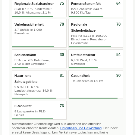
75
64
Regionale Sozialstruktur
Fernstraßenumfeld
SGB II 6,2 %, Kinderarmut
BASt-Zählstelle 343 m,
10,0 %, Altersarmut 2,1 %
9.850 Kfz/Tag
78
78
Verkehrssicherheit
Regionale
3,7 Unfälle je 1.000
Sicherheitslage
Einwohner
PKS-HZ 4.123 je 100.000
Einwohner in Rendsburg-
Eckernförde
30
54
Schienenlärm
Umfeldstruktur
EBA: ca. 705 Betroffene,
6,6 % Wald, 1,3 %
37,0 % der Einwohner
Gewässer
81
90
Natur- und
Gesundheit
Traumazentrum 4,9 km
Schutzgebiete
9,5 % FFH, 6,6 %
Landschaftsschutz, 34,0 %
Naturpark
76
E-Mobilität
8 Ladepunkte im PLZ-
Gebiet
Automatischer Orientierungswert aus amtlichen und öffentlich
nachvollziehbaren Kontextdaten.
Datenbasis und Gewichtung
. Der Index
ersetzt keine Besichtigung, kein Verkehrswertgutachten und keine