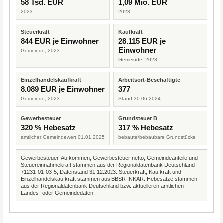
58 Tsd. EUR
1,09 Mio. EUR
2023
2023
Steuerkraft
Kaufkraft
844 EUR je Einwohner
28.115 EUR je
Einwohner
Gemeinde, 2023
Gemeinde, 2023
Einzelhandelskaufkraft
Arbeitsort-Beschäftigte
8.089 EUR je Einwohner
377
Gemeinde, 2023
Stand 30.06.2024
Gewerbesteuer
Grundsteuer B
320 % Hebesatz
317 % Hebesatz
amtlicher Gemeindewert 01.01.2025
bebaute/bebaubare Grundstücke
Gewerbesteuer-Aufkommen, Gewerbesteuer netto, Gemeindeanteile und
Steuereinnahmekraft stammen aus der Regionaldatenbank Deutschland
71231-01-03-5, Datenstand 31.12.2023. Steuerkraft, Kaufkraft und
Einzelhandelskaufkraft stammen aus BBSR INKAR. Hebesätze stammen
aus der Regionaldatenbank Deutschland bzw. aktuelleren amtlichen
Landes- oder Gemeindedaten.