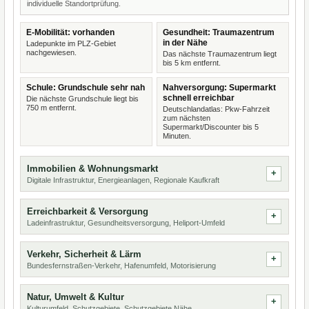
individuelle Standortprüfung.
E-Mobilität: vorhanden
Gesundheit: Traumazentrum
in der Nähe
Ladepunkte im PLZ-Gebiet
nachgewiesen.
Das nächste Traumazentrum liegt
bis 5 km entfernt.
Schule: Grundschule sehr nah
Nahversorgung: Supermarkt
schnell erreichbar
Die nächste Grundschule liegt bis
750 m entfernt.
Deutschlandatlas: Pkw-Fahrzeit
zum nächsten
Supermarkt/Discounter bis 5
Minuten.
Immobilien & Wohnungsmarkt
Digitale Infrastruktur, Energieanlagen, Regionale Kaufkraft
Erreichbarkeit & Versorgung
Ladeinfrastruktur, Gesundheitsversorgung, Heliport-Umfeld
Verkehr, Sicherheit & Lärm
Bundesfernstraßen-Verkehr, Hafenumfeld, Motorisierung
Natur, Umwelt & Kultur
Kulturumfeld, Schutzgebiete, Schutzgebiete Nähe