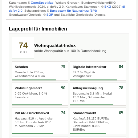
Kartendaten ©
OpenStreetMap
. Weitere Grenzen: Bundeswahlleiterin/BKG
Wahlkreisgeometrie 2024, dl-de/by-2-0. Kartenlayer: Starkregen: ©
BKG
(2026)
dl-
de/by-2-0
; Schutzgebiete: ©
Bundesamt für Naturschutz (BfN)
;
Grundwasser/Geologie: ©
BGR
und Staatliche Geologische Dienste.
Lageprofil für Immobilien
74
Wohnqualität-Index
solide Wohnqualität aus 100 % Datenabdeckung.
/100
79
84
Schulen
Digitale Infrastruktur
Grundschule 708 m,
82,7 % Gigabit-
weiterführend 4,8 km
Verfügbarkeit
90
78
Wohnungsmarkt
Alltagsversorgung
5,95 €/m² Miete, 3,6 %
Supermarkt 3,8 Min., Notfall
Leerstand
13,2 Min., Schwimmbad
11,1 Min.
74
65
INKAR-Erreichbarkeit
Standortmarkt
Hausarzt 816 m, Apotheke
Kaufkraft 28.115 EUR/Ew.,
5,3 km, Grundschule 817
Steuerkraft 844 EUR/Ew.,
m, Autobahn 7,0 Min.
Einzelhandel 8.089
EUR/Ew.