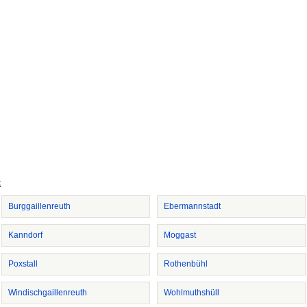
t
Burggaillenreuth
Ebermannstadt
Kanndorf
Moggast
Poxstall
Rothenbühl
Windischgaillenreuth
Wohlmuthshüll