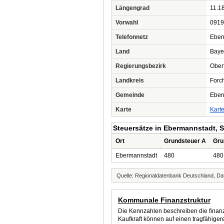
Längengrad
11.1
Vorwahl
0919
Telefonnetz
Eber
Land
Baye
Regierungsbezirk
Ober
Landkreis
Forc
Gemeinde
Eber
Karte
Kart
Steuersätze in Ebermannstadt, S
Ort
Grundsteuer A
Gru
Ebermannstadt
480
480
Quelle: Regionaldatenbank Deutschland, Dat
Kommunale Finanzstruktur
Die Kennzahlen beschreiben die finanzi
Kaufkraft können auf einen tragfähig