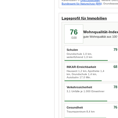
Kartendaten ©
OpenStreetMap
. Weitere Gren
Bundesamt für Naturschutz (BfN)
; Grundwasse
Lageprofil für Immobilien
76
Wohnqualität-Inde
gute Wohnqualität aus 10
/100
79
Schulen
Grundschule 1,0 km,
weiterführend 1,0 km
68
INKAR-Erreichbarkeit
Hausarzt 1,2 km, Apotheke 1,4
km, Grundschule 1,4 km,
Autobahn 17,0 Min.
78
Verkehrssicherheit
3,1 Unfälle je 1.000 Einwohner
76
Gesundheit
Traumazentrum 8,4 km