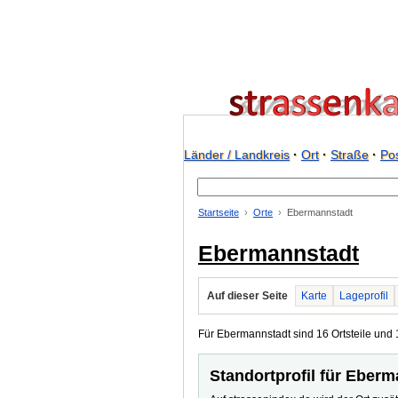
Länder / Landkreis
·
Ort
·
Straße
·
Pos
Startseite
Orte
Ebermannstadt
Ebermannstadt
Auf dieser Seite
Karte
Lageprofil
Für Ebermannstadt sind 16 Ortsteile und 1
Standortprofil für Eber