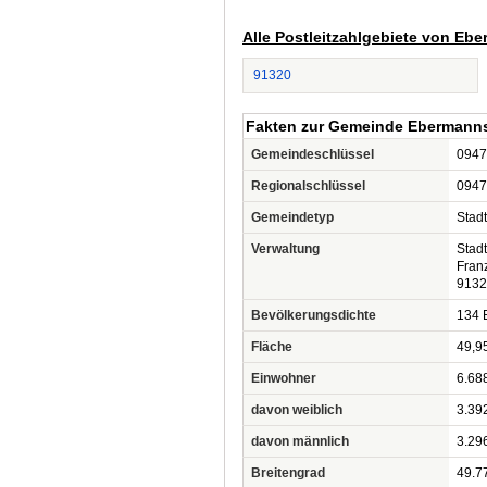
Alle Postleitzahlgebiete von Eb
91320
Fakten zur Gemeinde Ebermanns
Gemeindeschlüssel
0947
Regionalschlüssel
0947
Gemeindetyp
Stadt
Verwaltung
Stad
Franz
9132
Bevölkerungsdichte
134 
Fläche
49,9
Einwohner
6.68
davon weiblich
3.39
davon männlich
3.29
Breitengrad
49.7