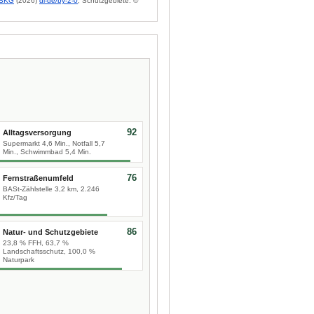
BKG
(2026)
dl-de/by-2-0
; Schutzgebiete: ©
92
Alltagsversorgung
Supermarkt 4,6 Min., Notfall 5,7
Min., Schwimmbad 5,4 Min.
76
Fernstraßenumfeld
BASt-Zählstelle 3,2 km, 2.246
Kfz/Tag
86
Natur- und Schutzgebiete
23,8 % FFH, 63,7 %
Landschaftsschutz, 100,0 %
Naturpark