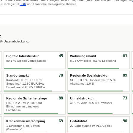
zen: Bundeswahlleiterin/BKG Wahlkreisgeometrie 2024, dl-de/by-2-0. Kartenlayer: Starkregen: ©
r/Geologie: ©
BGR
und Staatliche Geologische Dienste.
x
0 % Datenabdeckung.
45
83
Digitale Infrastruktur
Wohnungsmarkt
50,1 % Gigabit-Verfügbarkeit
6,04 €/m² Miete, 5,1 % Leerstand
78
89
Standortmarkt
Regionale Sozialstruktur
Kaufkraft 30.758 EUR/Ew.,
SGB II 3,6 %, Kinderarmut 5,5 %,
Steuerkraft 1.189 EUR/Ew.,
Altersarmut 1,6 %
Einzelhandel 9.385 EUR/Ew.
88
73
Regionale Sicherheitslage
Umfeldstruktur
PKS-HZ 2.959 je 100.000
48,9 % Wald, 0,5 % Gewässer
Einwohner im Landkreis
Forchheim
69
90
Krankenhausversorgung
E-Mobilität
1 Einrichtung, 85 Betten
22 Ladepunkte im PLZ-Gebiet
(Gemeinde)