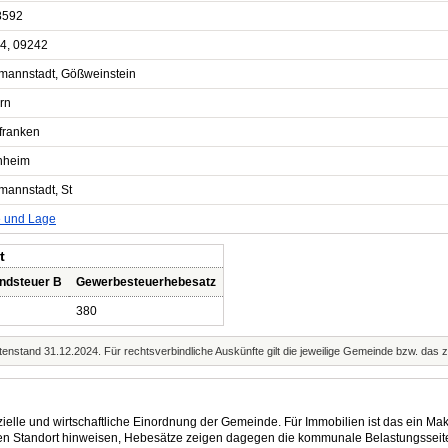
8592
4, 09242
mannstadt, Gößweinstein
rn
franken
hheim
mannstadt, St
e und Lage
t
ndsteuer B
Gewerbesteuerhebesatz
380
enstand 31.12.2024. Für rechtsverbindliche Auskünfte gilt die jeweilige Gemeinde bzw. das 
elle und wirtschaftliche Einordnung der Gemeinde. Für Immobilien ist das ein Mak
eren Standort hinweisen, Hebesätze zeigen dagegen die kommunale Belastungsseit