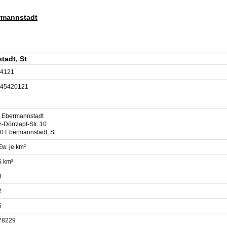
ermannstadt
tadt, St
4121
45420121
t Ebermannstadt
-Dörrzapf-Str. 10
0 Ebermannstadt, St
Ew. je km²
5 km²
8
2
6
78229