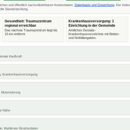
ichen und öffentlich nachvollziehbaren Kontextdaten.
Datenbasis und Gewichtung
. Der Index
lle Standortprüfung.
Gesundheit: Traumazentrum
Krankenhausversorgung: 1
regional erreichbar
Einrichtung in der Gemeinde
Das nächste Traumazentrum liegt bis
Amtliches Destatis-
15 km entfernt.
Krankenhausverzeichnis mit Betten-
und Notfallangaben.
ionale Kaufkraft
ng, Krankenhausversorgung
 Motorisierung
te Nähe
e, Wahlkreis-Strukturdaten