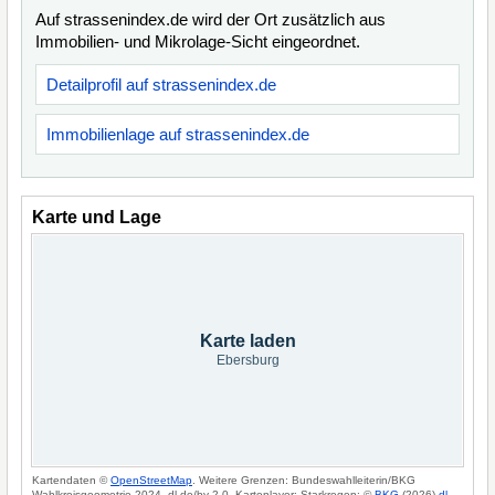
Auf strassenindex.de wird der Ort zusätzlich aus
Immobilien- und Mikrolage-Sicht eingeordnet.
Detailprofil auf strassenindex.de
Immobilienlage auf strassenindex.de
Karte und Lage
Karte laden
Ebersburg
Kartendaten ©
OpenStreetMap
. Weitere Grenzen: Bundeswahlleiterin/BKG
Wahlkreisgeometrie 2024, dl-de/by-2-0. Kartenlayer: Starkregen: ©
BKG
(2026)
dl-