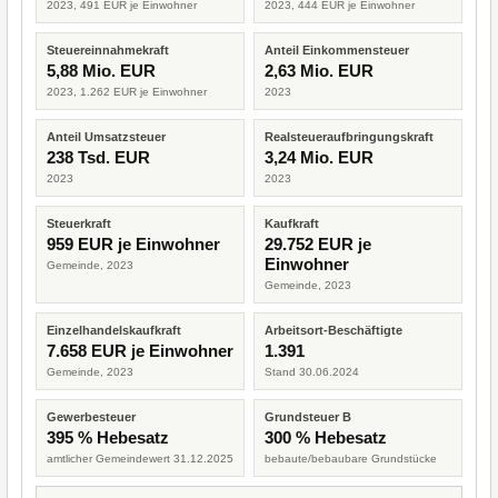
2023, 491 EUR je Einwohner
2023, 444 EUR je Einwohner
Steuereinnahmekraft
Anteil Einkommensteuer
5,88 Mio. EUR
2,63 Mio. EUR
2023, 1.262 EUR je Einwohner
2023
Anteil Umsatzsteuer
Realsteueraufbringungskraft
238 Tsd. EUR
3,24 Mio. EUR
2023
2023
Steuerkraft
Kaufkraft
959 EUR je Einwohner
29.752 EUR je
Einwohner
Gemeinde, 2023
Gemeinde, 2023
Einzelhandelskaufkraft
Arbeitsort-Beschäftigte
7.658 EUR je Einwohner
1.391
Gemeinde, 2023
Stand 30.06.2024
Gewerbesteuer
Grundsteuer B
395 % Hebesatz
300 % Hebesatz
amtlicher Gemeindewert 31.12.2025
bebaute/bebaubare Grundstücke