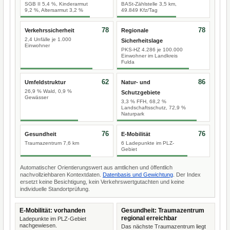
SGB II 5,4 %, Kinderarmut
BASt-Zählstelle 3,5 km,
9,2 %, Altersarmut 3,2 %
49.849 Kfz/Tag
78
78
Verkehrssicherheit
Regionale
2,4 Unfälle je 1.000
Sicherheitslage
Einwohner
PKS-HZ 4.286 je 100.000
Einwohner im Landkreis
Fulda
62
86
Umfeldstruktur
Natur- und
26,9 % Wald, 0,9 %
Schutzgebiete
Gewässer
3,3 % FFH, 68,2 %
Landschaftsschutz, 72,9 %
Naturpark
76
76
Gesundheit
E-Mobilität
Traumazentrum 7,6 km
6 Ladepunkte im PLZ-
Gebiet
Automatischer Orientierungswert aus amtlichen und öffentlich
nachvollziehbaren Kontextdaten.
Datenbasis und Gewichtung
. Der Index
ersetzt keine Besichtigung, kein Verkehrswertgutachten und keine
individuelle Standortprüfung.
E-Mobilität: vorhanden
Gesundheit: Traumazentrum
regional erreichbar
Ladepunkte im PLZ-Gebiet
nachgewiesen.
Das nächste Traumazentrum liegt