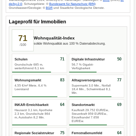
de/by-2-0
; Schutzgebiete: ©
Bundesamt für Naturschutz (BfN)
;
Grundwasser/Geologie: ©
BGR
und Staatliche Geologische Dienste.
Lageprofil für Immobilien
71
Wohnqualität-Index
solide Wohnqualität aus 100 % Datenabdeckung.
/100
71
50
Schulen
Digitale Infrastruktur
Grundschule 685 m,
56,7 % Gigabit-
weiterführend 6,1 km
Verfügbarkeit
83
77
Wohnungsmarkt
Alltagsversorgung
4,55 €/m² Miete, 6,4 %
Supermarkt 3,0 Min., Notfall
Leerstand
18,4 Min., Schwimmbad 8,1
Min.
64
69
INKAR-Erreichbarkeit
Standortmarkt
Hausarzt 3,1 km, Apotheke
Kaufkraft 29.752 EUR/Ew.,
2,3 km, Grundschule 864
Steuerkraft 959 EUR/Ew.,
m, Autobahn 8,2 Min.
Einzelhandel 7.658
EUR/Ew.
75
64
Regionale Sozialstruktur
Fernstraßenumfeld