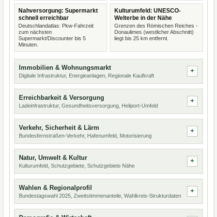
Nahversorgung: Supermarkt
Kulturumfeld: UNESCO-
schnell erreichbar
Welterbe in der Nähe
Deutschlandatlas: Pkw-Fahrzeit
Grenzen des Römischen Reiches -
zum nächsten
Donaulimes (westlicher Abschnitt)
Supermarkt/Discounter bis 5
liegt bis 25 km entfernt.
Minuten.
Immobilien & Wohnungsmarkt
Digitale Infrastruktur, Energieanlagen, Regionale Kaufkraft
Erreichbarkeit & Versorgung
Ladeinfrastruktur, Gesundheitsversorgung, Heliport-Umfeld
Verkehr, Sicherheit & Lärm
Bundesfernstraßen-Verkehr, Hafenumfeld, Motorisierung
Natur, Umwelt & Kultur
Kulturumfeld, Schutzgebiete, Schutzgebiete Nähe
Wahlen & Regionalprofil
Bundestagswahl 2025, Zweitstimmenanteile, Wahlkreis-Strukturdaten