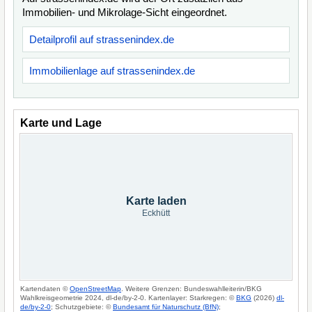
Immobilien- und Mikrolage-Sicht eingeordnet.
Detailprofil auf strassenindex.de
Immobilienlage auf strassenindex.de
Karte und Lage
Karte laden
Eckhütt
Kartendaten ©
OpenStreetMap
. Weitere Grenzen: Bundeswahlleiterin/BKG
Wahlkreisgeometrie 2024, dl-de/by-2-0. Kartenlayer: Starkregen: ©
BKG
(2026)
dl-
de/by-2-0
; Schutzgebiete: ©
Bundesamt für Naturschutz (BfN)
;