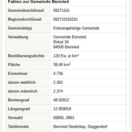
Fakten zur Gemeinde Bernried
Gemeindeschlüssel
09271116
Regionalschlüssel
092710116116
Gemeindetyp
Kreisangehörige Gemeinde
Verwaltung
Gemeinde Bernried
Birket 34
94505 Bernried
Bevölkerungsdichte
120 Ew. je km²
Fläche
39,48 km²
Einwohner
4.736
davon weiblich
2.362
davon männlich
2.374
Breitengrad
48.92812
Längengrad
12.859019
Vorwahl
09905, 0991
Telefonnetz
Bernried Niederbay, Deggendorf