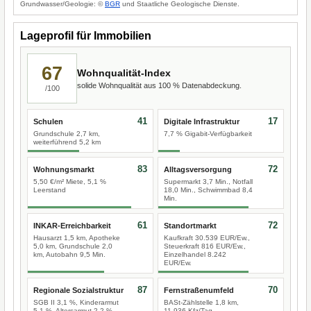
Grundwasser/Geologie: ©
BGR
und Staatliche Geologische Dienste.
Lageprofil für Immobilien
67
Wohnqualität-Index
solide Wohnqualität aus 100 % Datenabdeckung.
/100
41
17
Schulen
Digitale Infrastruktur
Grundschule 2,7 km,
7,7 % Gigabit-Verfügbarkeit
weiterführend 5,2 km
83
72
Wohnungsmarkt
Alltagsversorgung
5,50 €/m² Miete, 5,1 %
Supermarkt 3,7 Min., Notfall
Leerstand
18,0 Min., Schwimmbad 8,4
Min.
61
72
INKAR-Erreichbarkeit
Standortmarkt
Hausarzt 1,5 km, Apotheke
Kaufkraft 30.539 EUR/Ew.,
5,0 km, Grundschule 2,0
Steuerkraft 816 EUR/Ew.,
km, Autobahn 9,5 Min.
Einzelhandel 8.242
EUR/Ew.
87
70
Regionale Sozialstruktur
Fernstraßenumfeld
SGB II 3,1 %, Kinderarmut
BASt-Zählstelle 1,8 km,
5,1 %, Altersarmut 2,2 %
11.936 Kfz/Tag