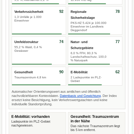
92
78
Verkehrssicherheit
Regionale
1,3 Unfälle je 1.000
Sicherheitslage
Einwohner
PKS-HZ 5.424 je 100.000
Einwohner im Landkreis
Deggendorf
74
77
Umfeldstruktur
Natur- und
55,2 % Wald, 0,4 %
Schutzgebiete
Gewässer
6,0 % FFH, 80,3 %
Landschaftsschutz, 100,0
% Naturpark
90
62
Gesundheit
E-Mobilität
Traumazentrum 4,8 km
2 Ladepunkte im PLZ-
Gebiet
Automatischer Orientierungswert aus amtlichen und öffentlich
nachvollziehbaren Kontextdaten.
Datenbasis und Gewichtung
. Der Index
ersetzt keine Besichtigung, kein Verkehrswertgutachten und keine
individuelle Standortprüfung.
E-Mobilität: vorhanden
Gesundheit: Traumazentrum
in der Nähe
Ladepunkte im PLZ-Gebiet
nachgewiesen.
Das nächste Traumazentrum liegt
bis 5 km entfernt.