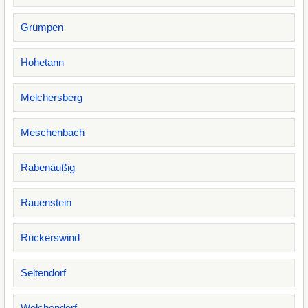
Grümpen
Hohetann
Melchersberg
Meschenbach
Rabenäußig
Rauenstein
Rückerswind
Seltendorf
Welchendorf