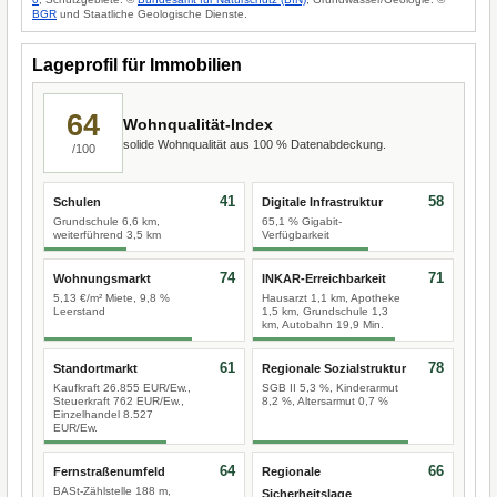
BGR
und Staatliche Geologische Dienste.
Lageprofil für Immobilien
64
Wohnqualität-Index
solide Wohnqualität aus 100 % Datenabdeckung.
/100
41
58
Schulen
Digitale Infrastruktur
Grundschule 6,6 km,
65,1 % Gigabit-
weiterführend 3,5 km
Verfügbarkeit
74
71
Wohnungsmarkt
INKAR-Erreichbarkeit
5,13 €/m² Miete, 9,8 %
Hausarzt 1,1 km, Apotheke
Leerstand
1,5 km, Grundschule 1,3
km, Autobahn 19,9 Min.
61
78
Standortmarkt
Regionale Sozialstruktur
Kaufkraft 26.855 EUR/Ew.,
SGB II 5,3 %, Kinderarmut
Steuerkraft 762 EUR/Ew.,
8,2 %, Altersarmut 0,7 %
Einzelhandel 8.527
EUR/Ew.
64
66
Fernstraßenumfeld
Regionale
BASt-Zählstelle 188 m,
Sicherheitslage