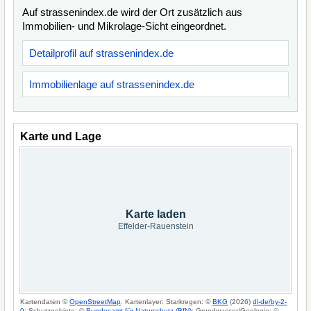
Auf strassenindex.de wird der Ort zusätzlich aus
Immobilien- und Mikrolage-Sicht eingeordnet.
Detailprofil auf strassenindex.de
Immobilienlage auf strassenindex.de
Karte und Lage
Karte laden
Effelder-Rauenstein
Kartendaten ©
OpenStreetMap
. Kartenlayer: Starkregen: ©
BKG
(2026)
dl-de/by-2-
0
; Schutzgebiete: ©
Bundesamt für Naturschutz (BfN)
; Grundwasser/Geologie: ©