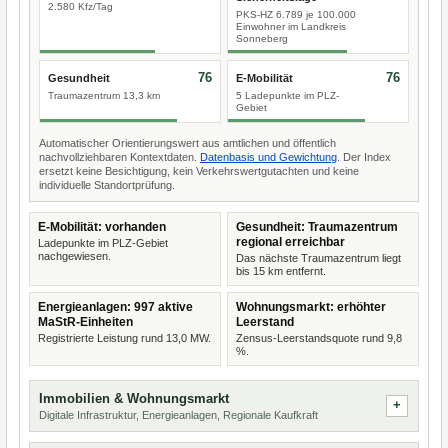
2.580 Kfz/Tag
PKS-HZ 6.789 je 100.000
Einwohner im Landkreis
Sonneberg
76
76
Gesundheit
E-Mobilität
Traumazentrum 13,3 km
5 Ladepunkte im PLZ-
Gebiet
Automatischer Orientierungswert aus amtlichen und öffentlich
nachvollziehbaren Kontextdaten.
Datenbasis und Gewichtung
. Der Index
ersetzt keine Besichtigung, kein Verkehrswertgutachten und keine
individuelle Standortprüfung.
E-Mobilität: vorhanden
Gesundheit: Traumazentrum
regional erreichbar
Ladepunkte im PLZ-Gebiet
nachgewiesen.
Das nächste Traumazentrum liegt
bis 15 km entfernt.
Energieanlagen: 997 aktive
Wohnungsmarkt: erhöhter
MaStR-Einheiten
Leerstand
Registrierte Leistung rund 13,0 MW.
Zensus-Leerstandsquote rund 9,8
%.
Immobilien & Wohnungsmarkt
Digitale Infrastruktur, Energieanlagen, Regionale Kaufkraft