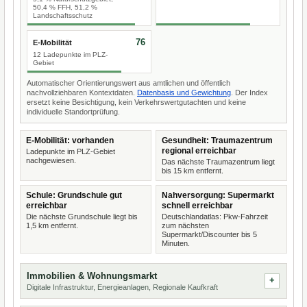
50,4 % FFH, 51,2 %
Landschaftsschutz
76
E-Mobilität
12 Ladepunkte im PLZ-
Gebiet
Automatischer Orientierungswert aus amtlichen und öffentlich
nachvollziehbaren Kontextdaten.
Datenbasis und Gewichtung
. Der Index
ersetzt keine Besichtigung, kein Verkehrswertgutachten und keine
individuelle Standortprüfung.
E-Mobilität: vorhanden
Gesundheit: Traumazentrum
regional erreichbar
Ladepunkte im PLZ-Gebiet
nachgewiesen.
Das nächste Traumazentrum liegt
bis 15 km entfernt.
Schule: Grundschule gut
Nahversorgung: Supermarkt
erreichbar
schnell erreichbar
Die nächste Grundschule liegt bis
Deutschlandatlas: Pkw-Fahrzeit
1,5 km entfernt.
zum nächsten
Supermarkt/Discounter bis 5
Minuten.
Immobilien & Wohnungsmarkt
Digitale Infrastruktur, Energieanlagen, Regionale Kaufkraft