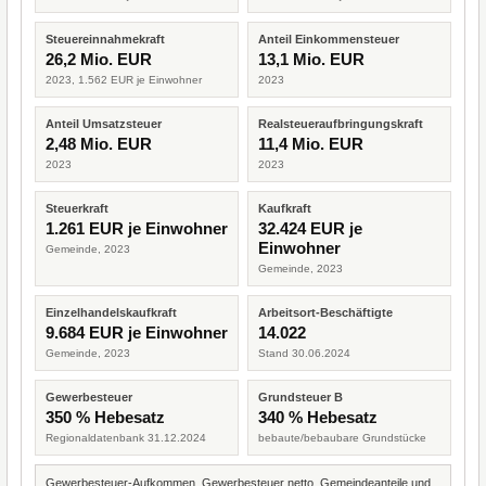
Steuereinnahmekraft
Anteil Einkommensteuer
26,2 Mio. EUR
13,1 Mio. EUR
2023, 1.562 EUR je Einwohner
2023
Anteil Umsatzsteuer
Realsteueraufbringungskraft
2,48 Mio. EUR
11,4 Mio. EUR
2023
2023
Steuerkraft
Kaufkraft
1.261 EUR je Einwohner
32.424 EUR je
Einwohner
Gemeinde, 2023
Gemeinde, 2023
Einzelhandelskaufkraft
Arbeitsort-Beschäftigte
9.684 EUR je Einwohner
14.022
Gemeinde, 2023
Stand 30.06.2024
Gewerbesteuer
Grundsteuer B
350 % Hebesatz
340 % Hebesatz
Regionaldatenbank 31.12.2024
bebaute/bebaubare Grundstücke
Gewerbesteuer-Aufkommen, Gewerbesteuer netto, Gemeindeanteile und