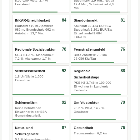
8,06 €/m² Miete, 2,7 %
Supermarkt 2,9 Min., Notfall
Leerstand
12,4 Min., Schwimmbad 4,0
Min.
84
81
INKAR-Erreichbarkeit
Standortmarkt
Hausarzt 519 m, Apotheke
Kaufkraft 32.424 EUR/Ew.,
686 m, Grundschule 662 m,
Steuerkraft 1.261 EUR/Ew.,
Autobahn 13,7 Min.
Einzelhandel 9.684
EUR/Ew.
78
76
Regionale Sozialstruktur
Fernstraßenumfeld
SGB II 4,3 %, Kinderarmut
BASt-Zählstelle 7,0 km,
7,2 %, Altersarmut 1,7 %
27.056 Kfz/Tag
92
88
Verkehrssicherheit
Regionale
1,8 Unfälle je 1.000
Sicherheitslage
Einwohner
PKS-HZ 3.746 je 100.000
Einwohner im Landkreis
Karlsruhe
92
79
Schienenlärm
Umfeldstruktur
Keine betroffenen
28,6 % Wald, 14,2 %
Einwohner in der EBA-
Gewässer
Gemeindestatistik
87
76
Natur- und
Gesundheit
Traumazentrum 6,2 km
Schutzgebiete
5,1 % Naturschutzgebiet,