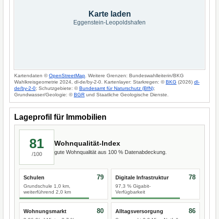
Karte laden
Eggenstein-Leopoldshafen
Kartendaten ©
OpenStreetMap
. Weitere Grenzen: Bundeswahlleiterin/BKG
Wahlkreisgeometrie 2024, dl-de/by-2-0. Kartenlayer: Starkregen: ©
BKG
(2026)
dl-
de/by-2-0
; Schutzgebiete: ©
Bundesamt für Naturschutz (BfN)
;
Grundwasser/Geologie: ©
BGR
und Staatliche Geologische Dienste.
Lageprofil für Immobilien
81
Wohnqualität-Index
gute Wohnqualität aus 100 % Datenabdeckung.
/100
79
78
Schulen
Digitale Infrastruktur
Grundschule 1,0 km,
97,3 % Gigabit-
weiterführend 2,0 km
Verfügbarkeit
80
86
Wohnungsmarkt
Alltagsversorgung