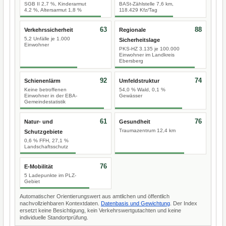
SGB II 2,7 %, Kinderarmut
BASt-Zählstelle 7,6 km,
4,2 %, Altersarmut 1,8 %
118.429 Kfz/Tag
63
88
Verkehrssicherheit
Regionale
5,2 Unfälle je 1.000
Sicherheitslage
Einwohner
PKS-HZ 3.135 je 100.000
Einwohner im Landkreis
Ebersberg
92
74
Schienenlärm
Umfeldstruktur
Keine betroffenen
54,0 % Wald, 0,1 %
Einwohner in der EBA-
Gewässer
Gemeindestatistik
61
76
Natur- und
Gesundheit
Traumazentrum 12,4 km
Schutzgebiete
0,6 % FFH, 27,1 %
Landschaftsschutz
76
E-Mobilität
5 Ladepunkte im PLZ-
Gebiet
Automatischer Orientierungswert aus amtlichen und öffentlich
nachvollziehbaren Kontextdaten.
Datenbasis und Gewichtung
. Der Index
ersetzt keine Besichtigung, kein Verkehrswertgutachten und keine
individuelle Standortprüfung.