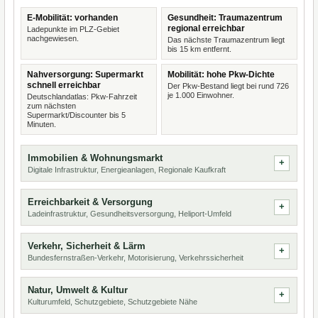
E-Mobilität: vorhanden
Gesundheit: Traumazentrum
regional erreichbar
Ladepunkte im PLZ-Gebiet
nachgewiesen.
Das nächste Traumazentrum liegt
bis 15 km entfernt.
Nahversorgung: Supermarkt
Mobilität: hohe Pkw-Dichte
schnell erreichbar
Der Pkw-Bestand liegt bei rund 726
je 1.000 Einwohner.
Deutschlandatlas: Pkw-Fahrzeit
zum nächsten
Supermarkt/Discounter bis 5
Minuten.
Immobilien & Wohnungsmarkt
Digitale Infrastruktur, Energieanlagen, Regionale Kaufkraft
Erreichbarkeit & Versorgung
Ladeinfrastruktur, Gesundheitsversorgung, Heliport-Umfeld
Verkehr, Sicherheit & Lärm
Bundesfernstraßen-Verkehr, Motorisierung, Verkehrssicherheit
Natur, Umwelt & Kultur
Kulturumfeld, Schutzgebiete, Schutzgebiete Nähe