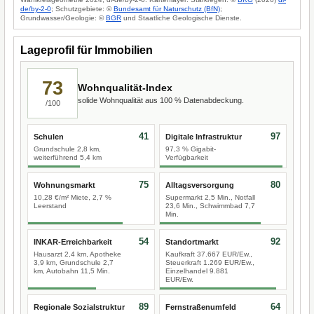
de/by-2-0
; Schutzgebiete: ©
Bundesamt für Naturschutz (BfN)
;
Grundwasser/Geologie: ©
BGR
und Staatliche Geologische Dienste.
Lageprofil für Immobilien
73
Wohnqualität-Index
solide Wohnqualität aus 100 % Datenabdeckung.
/100
41
97
Schulen
Digitale Infrastruktur
Grundschule 2,8 km,
97,3 % Gigabit-
weiterführend 5,4 km
Verfügbarkeit
75
80
Wohnungsmarkt
Alltagsversorgung
10,28 €/m² Miete, 2,7 %
Supermarkt 2,5 Min., Notfall
Leerstand
23,6 Min., Schwimmbad 7,7
Min.
54
92
INKAR-Erreichbarkeit
Standortmarkt
Hausarzt 2,4 km, Apotheke
Kaufkraft 37.667 EUR/Ew.,
3,9 km, Grundschule 2,7
Steuerkraft 1.269 EUR/Ew.,
km, Autobahn 11,5 Min.
Einzelhandel 9.881
EUR/Ew.
89
64
Regionale Sozialstruktur
Fernstraßenumfeld