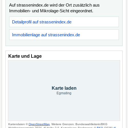
Auf strassenindex.de wird der Ort zusätzlich aus
Immobilien- und Mikrolage-Sicht eingeordnet.
Detailprofil auf strassenindex.de
Immobilienlage auf strassenindex.de
Karte und Lage
Karte laden
Egmating
Kartendaten ©
OpenStreetMap
. Weitere Grenzen: Bundeswahlleiterin/BKG
Wahlkreisgeometrie 2024, dl-de/by-2-0. Kartenlayer: Starkregen: ©
BKG
(2026)
dl-