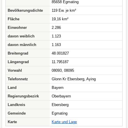
85658 Egmating
Bevölkerungsdichte
119 Ew. je km²
Fläche
19,16 km²
Einwohner
2.286
davon weiblich
1.123
davon männlich
1.163
Breitengrad
48.001827
Längengrad
11.795187
Vorwahl
08093, 08095
Telefonnetz
Glonn Kr Ebersberg, Aying
Land
Bayern
Regierungsbezirk
Oberbayern
Landkreis
Ebersberg
Gemeinde
Egmating
Karte
Karte und Lage