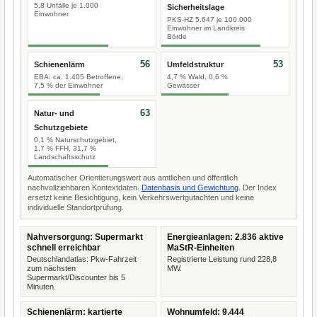
5,8 Unfälle je 1.000
Sicherheitslage
Einwohner
PKS-HZ 5.647 je 100.000
Einwohner im Landkreis
Börde
56
53
Schienenlärm
Umfeldstruktur
EBA: ca. 1.405 Betroffene,
4,7 % Wald, 0,6 %
7,5 % der Einwohner
Gewässer
63
Natur- und
Schutzgebiete
0,1 % Naturschutzgebiet,
1,7 % FFH, 31,7 %
Landschaftsschutz
Automatischer Orientierungswert aus amtlichen und öffentlich
nachvollziehbaren Kontextdaten.
Datenbasis und Gewichtung
. Der Index
ersetzt keine Besichtigung, kein Verkehrswertgutachten und keine
individuelle Standortprüfung.
Nahversorgung: Supermarkt
Energieanlagen: 2.836 aktive
schnell erreichbar
MaStR-Einheiten
Deutschlandatlas: Pkw-Fahrzeit
Registrierte Leistung rund 228,8
zum nächsten
MW.
Supermarkt/Discounter bis 5
Minuten.
Schienenlärm: kartierte
Wohnumfeld: 9.444