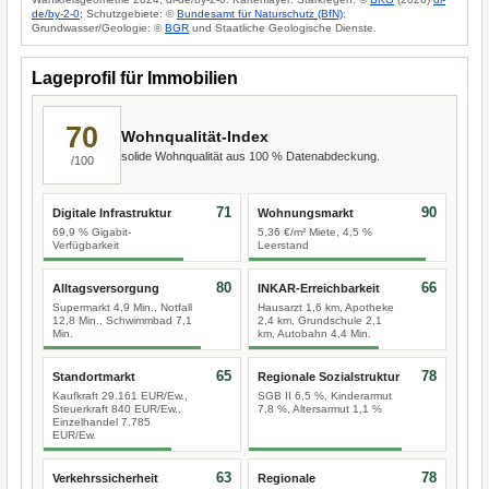
de/by-2-0
; Schutzgebiete: ©
Bundesamt für Naturschutz (BfN)
;
Grundwasser/Geologie: ©
BGR
und Staatliche Geologische Dienste.
Lageprofil für Immobilien
70
Wohnqualität-Index
solide Wohnqualität aus 100 % Datenabdeckung.
/100
71
90
Digitale Infrastruktur
Wohnungsmarkt
69,9 % Gigabit-
5,36 €/m² Miete, 4,5 %
Verfügbarkeit
Leerstand
80
66
Alltagsversorgung
INKAR-Erreichbarkeit
Supermarkt 4,9 Min., Notfall
Hausarzt 1,6 km, Apotheke
12,8 Min., Schwimmbad 7,1
2,4 km, Grundschule 2,1
Min.
km, Autobahn 4,4 Min.
65
78
Standortmarkt
Regionale Sozialstruktur
Kaufkraft 29.161 EUR/Ew.,
SGB II 6,5 %, Kinderarmut
Steuerkraft 840 EUR/Ew.,
7,8 %, Altersarmut 1,1 %
Einzelhandel 7.785
EUR/Ew.
63
78
Verkehrssicherheit
Regionale