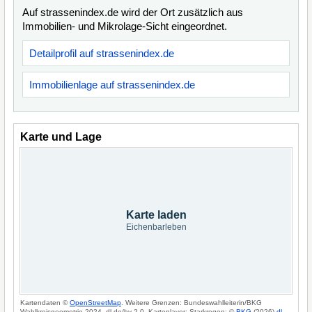
Auf strassenindex.de wird der Ort zusätzlich aus
Immobilien- und Mikrolage-Sicht eingeordnet.
Detailprofil auf strassenindex.de
Immobilienlage auf strassenindex.de
Karte und Lage
Karte laden
Eichenbarleben
Kartendaten ©
OpenStreetMap
. Weitere Grenzen: Bundeswahlleiterin/BKG
Wahlkreisgeometrie 2024, dl-de/by-2-0. Kartenlayer: Starkregen: ©
BKG
(2026)
dl-