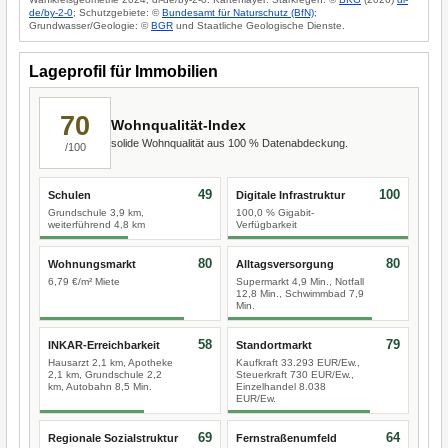
de/by-2-0
; Schutzgebiete: ©
Bundesamt für Naturschutz (BfN)
;
Grundwasser/Geologie: ©
BGR
und Staatliche Geologische Dienste.
Lageprofil für Immobilien
70
Wohnqualität-Index
solide Wohnqualität aus 100 % Datenabdeckung.
/100
49
100
Schulen
Digitale Infrastruktur
Grundschule 3,9 km,
100,0 % Gigabit-
weiterführend 4,8 km
Verfügbarkeit
80
80
Wohnungsmarkt
Alltagsversorgung
6,79 €/m² Miete
Supermarkt 4,9 Min., Notfall
12,8 Min., Schwimmbad 7,9
Min.
58
79
INKAR-Erreichbarkeit
Standortmarkt
Hausarzt 2,1 km, Apotheke
Kaufkraft 33.293 EUR/Ew.,
2,1 km, Grundschule 2,2
Steuerkraft 730 EUR/Ew.,
km, Autobahn 8,5 Min.
Einzelhandel 8.038
EUR/Ew.
69
64
Regionale Sozialstruktur
Fernstraßenumfeld