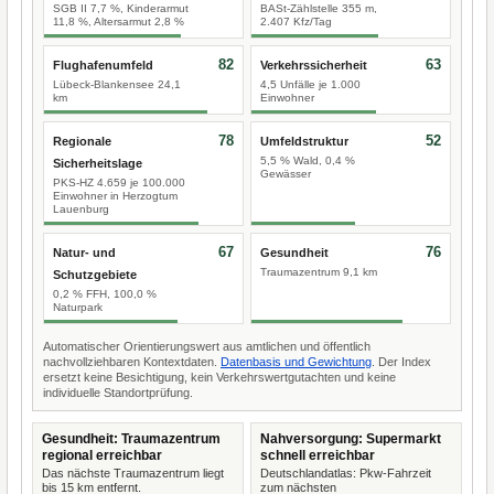
SGB II 7,7 %, Kinderarmut
BASt-Zählstelle 355 m,
11,8 %, Altersarmut 2,8 %
2.407 Kfz/Tag
82
63
Flughafenumfeld
Verkehrssicherheit
Lübeck-Blankensee 24,1
4,5 Unfälle je 1.000
km
Einwohner
78
52
Regionale
Umfeldstruktur
5,5 % Wald, 0,4 %
Sicherheitslage
Gewässer
PKS-HZ 4.659 je 100.000
Einwohner in Herzogtum
Lauenburg
67
76
Natur- und
Gesundheit
Traumazentrum 9,1 km
Schutzgebiete
0,2 % FFH, 100,0 %
Naturpark
Automatischer Orientierungswert aus amtlichen und öffentlich
nachvollziehbaren Kontextdaten.
Datenbasis und Gewichtung
. Der Index
ersetzt keine Besichtigung, kein Verkehrswertgutachten und keine
individuelle Standortprüfung.
Gesundheit: Traumazentrum
Nahversorgung: Supermarkt
regional erreichbar
schnell erreichbar
Das nächste Traumazentrum liegt
Deutschlandatlas: Pkw-Fahrzeit
bis 15 km entfernt.
zum nächsten