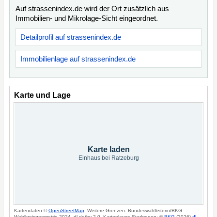
Auf strassenindex.de wird der Ort zusätzlich aus
Immobilien- und Mikrolage-Sicht eingeordnet.
Detailprofil auf strassenindex.de
Immobilienlage auf strassenindex.de
Karte und Lage
Karte laden
Einhaus bei Ratzeburg
Kartendaten ©
OpenStreetMap
. Weitere Grenzen: Bundeswahlleiterin/BKG
Wahlkreisgeometrie 2024, dl-de/by-2-0. Kartenlayer: Starkregen: ©
BKG
(2026)
dl-