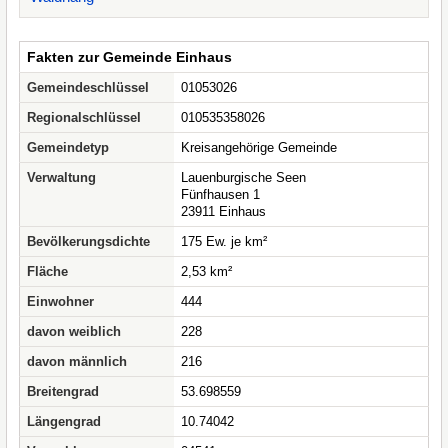
Fakten zur Gemeinde Einhaus
Gemeindeschlüssel
01053026
Regionalschlüssel
010535358026
Gemeindetyp
Kreisangehörige Gemeinde
Verwaltung
Lauenburgische Seen
Fünfhausen 1
23911 Einhaus
Bevölkerungsdichte
175 Ew. je km²
Fläche
2,53 km²
Einwohner
444
davon weiblich
228
davon männlich
216
Breitengrad
53.698559
Längengrad
10.74042