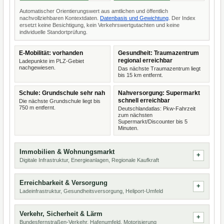
Automatischer Orientierungswert aus amtlichen und öffentlich
nachvollziehbaren Kontextdaten.
Datenbasis und Gewichtung
. Der Index
ersetzt keine Besichtigung, kein Verkehrswertgutachten und keine
individuelle Standortprüfung.
E-Mobilität: vorhanden
Gesundheit: Traumazentrum
regional erreichbar
Ladepunkte im PLZ-Gebiet
nachgewiesen.
Das nächste Traumazentrum liegt
bis 15 km entfernt.
Schule: Grundschule sehr nah
Nahversorgung: Supermarkt
schnell erreichbar
Die nächste Grundschule liegt bis
750 m entfernt.
Deutschlandatlas: Pkw-Fahrzeit
zum nächsten
Supermarkt/Discounter bis 5
Minuten.
Immobilien & Wohnungsmarkt
Digitale Infrastruktur, Energieanlagen, Regionale Kaufkraft
Erreichbarkeit & Versorgung
Ladeinfrastruktur, Gesundheitsversorgung, Heliport-Umfeld
Verkehr, Sicherheit & Lärm
Bundesfernstraßen-Verkehr, Hafenumfeld, Motorisierung