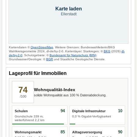
Karte laden
Ellerstadt
Kartendaten ©
OpenStreetMap
. Weitere Grenzen: Bundeswahlleiterin/BKG
Wahlkreisgeometrie 2024, dl-de/by-2-0. Kartenlayer: Starkregen: ©
BKG
(2026)
dl-
de/by-2-0
; Schutzgebiete: ©
Bundesamt für Naturschutz (BfN)
;
Grundwasser/Geologie: ©
BGR
und Staatliche Geologische Dienste.
Lageprofil für Immobilien
74
Wohnqualität-Index
solide Wohnqualität aus 100 % Datenabdeckung.
/100
94
10
Schulen
Digitale Infrastruktur
Grundschule 339 m,
0,0 % Gigabit-Verfügbarkeit
weiterführend 2,2 km
85
90
Wohnungsmarkt
Alltagsversorgung