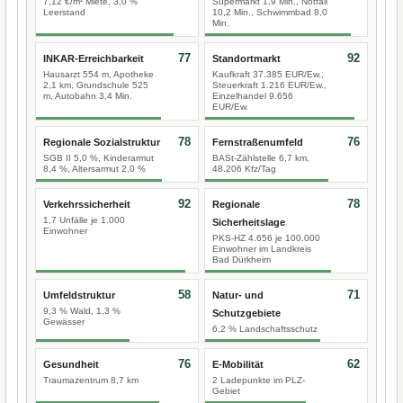
7,12 €/m² Miete, 3,0 %
Supermarkt 1,9 Min., Notfall
Leerstand
10,2 Min., Schwimmbad 8,0
Min.
77
92
INKAR-Erreichbarkeit
Standortmarkt
Hausarzt 554 m, Apotheke
Kaufkraft 37.385 EUR/Ew.,
2,1 km, Grundschule 525
Steuerkraft 1.216 EUR/Ew.,
m, Autobahn 3,4 Min.
Einzelhandel 9.656
EUR/Ew.
78
76
Regionale Sozialstruktur
Fernstraßenumfeld
SGB II 5,0 %, Kinderarmut
BASt-Zählstelle 6,7 km,
8,4 %, Altersarmut 2,0 %
48.206 Kfz/Tag
92
78
Verkehrssicherheit
Regionale
1,7 Unfälle je 1.000
Sicherheitslage
Einwohner
PKS-HZ 4.656 je 100.000
Einwohner im Landkreis
Bad Dürkheim
58
71
Umfeldstruktur
Natur- und
9,3 % Wald, 1,3 %
Schutzgebiete
Gewässer
6,2 % Landschaftsschutz
76
62
Gesundheit
E-Mobilität
Traumazentrum 8,7 km
2 Ladepunkte im PLZ-
Gebiet