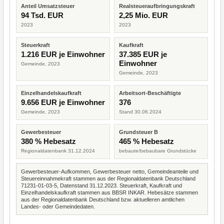
Anteil Umsatzsteuer
Realsteueraufbringungskraft
94 Tsd. EUR
2,25 Mio. EUR
2023
2023
Steuerkraft
Kaufkraft
1.216 EUR je Einwohner
37.385 EUR je
Einwohner
Gemeinde, 2023
Gemeinde, 2023
Einzelhandelskaufkraft
Arbeitsort-Beschäftigte
9.656 EUR je Einwohner
376
Gemeinde, 2023
Stand 30.06.2024
Gewerbesteuer
Grundsteuer B
380 % Hebesatz
465 % Hebesatz
Regionaldatenbank 31.12.2024
bebaute/bebaubare Grundstücke
Gewerbesteuer-Aufkommen, Gewerbesteuer netto, Gemeindeanteile und
Steuereinnahmekraft stammen aus der Regionaldatenbank Deutschland
71231-01-03-5, Datenstand 31.12.2023. Steuerkraft, Kaufkraft und
Einzelhandelskaufkraft stammen aus BBSR INKAR. Hebesätze stammen
aus der Regionaldatenbank Deutschland bzw. aktuelleren amtlichen
Landes- oder Gemeindedaten.