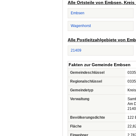
Alle Ortsteile von Embsen, Krei
Embsen
Wagenhorst
Alle Postleitzahlgebiete von Em
21409
Fakten zur Gemeinde Embsen
Gemeindeschlüssel
0335
Regionalschlüssel
0335
Gemeindetyp
Krei
Verwaltung
Samt
Am D
2140
Bevölkerungsdichte
122 
Fläche
22,8
Einwohner
2.78