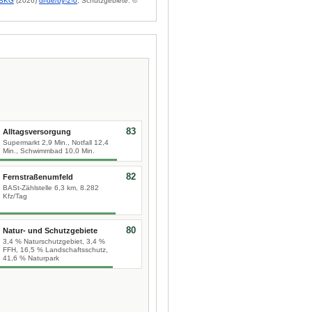
BKG
(2026)
dl-de/by-2-0
; Schutzgebiete: ©
83
Alltagsversorgung
Supermarkt 2,9 Min., Notfall 12,4
Min., Schwimmbad 10,0 Min.
82
Fernstraßenumfeld
BASt-Zählstelle 6,3 km, 8.282
Kfz/Tag
80
Natur- und Schutzgebiete
3,4 % Naturschutzgebiet, 3,4 %
FFH, 16,5 % Landschaftsschutz,
41,6 % Naturpark