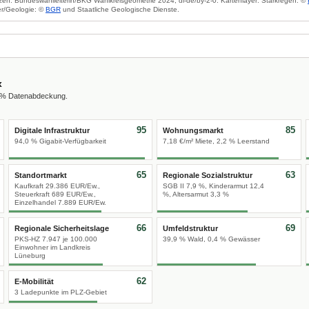
zen: Bundeswahlleiterin/BKG Wahlkreisgeometrie 2024, dl-de/by-2-0. Kartenlayer: Starkregen: ©
r/Geologie: ©
BGR
und Staatliche Geologische Dienste.
x
0 % Datenabdeckung.
95
85
Digitale Infrastruktur
Wohnungsmarkt
94,0 % Gigabit-Verfügbarkeit
7,18 €/m² Miete, 2,2 % Leerstand
65
63
Standortmarkt
Regionale Sozialstruktur
Kaufkraft 29.386 EUR/Ew.,
SGB II 7,9 %, Kinderarmut 12,4
Steuerkraft 689 EUR/Ew.,
%, Altersarmut 3,3 %
Einzelhandel 7.889 EUR/Ew.
66
69
Regionale Sicherheitslage
Umfeldstruktur
PKS-HZ 7.947 je 100.000
39,9 % Wald, 0,4 % Gewässer
Einwohner im Landkreis
Lüneburg
62
E-Mobilität
3 Ladepunkte im PLZ-Gebiet