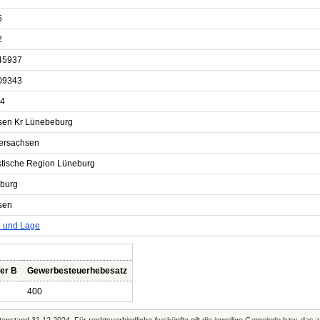
5
2
45937
09343
4
en Kr Lünebeburg
ersachsen
istische Region Lüneburg
burg
sen
e und Lage
er B
Gewerbesteuerhebesatz
400