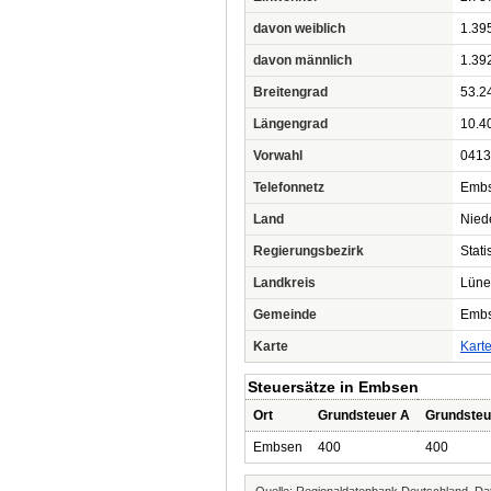
davon weiblich
1.39
davon männlich
1.39
Breitengrad
53.2
Längengrad
10.4
Vorwahl
0413
Telefonnetz
Embs
Land
Nied
Regierungsbezirk
Stat
Landkreis
Lüne
Gemeinde
Emb
Karte
Kart
Steuersätze in Embsen
Ort
Grundsteuer A
Grundsteu
Embsen
400
400