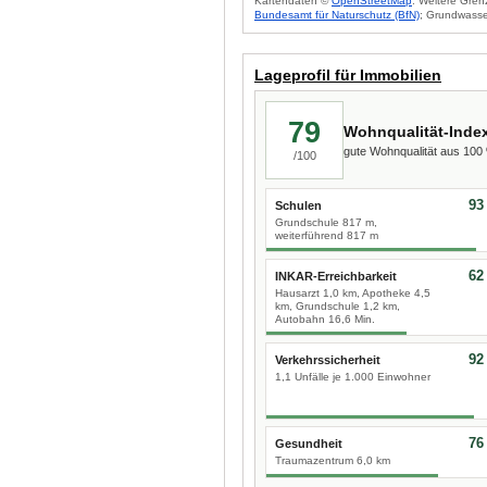
Kartendaten ©
OpenStreetMap
. Weitere Gren
Bundesamt für Naturschutz (BfN)
; Grundwasse
Lageprofil für Immobilien
79
Wohnqualität-Inde
gute Wohnqualität aus 10
/100
93
Schulen
Grundschule 817 m,
weiterführend 817 m
62
INKAR-Erreichbarkeit
Hausarzt 1,0 km, Apotheke 4,5
km, Grundschule 1,2 km,
Autobahn 16,6 Min.
92
Verkehrssicherheit
1,1 Unfälle je 1.000 Einwohner
76
Gesundheit
Traumazentrum 6,0 km