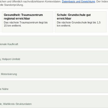
ichen und öffentlich nachvollziehbaren Kontextdaten.
Datenbasis und Gewichtung
. Der Index
lle Standortprüfung.
Gesundheit: Traumazentrum
Schule: Grundschule gut
regional erreichbar
erreichbar
Das nächste Traumazentrum liegt bis
Die nächste Grundschule liegt bis 1,5
15 km entfernt.
km entfernt.
ionale Kaufkraft
, Heliport-Umfeld
 Motorisierung
te Nähe
e, Wahlkreis-Strukturdaten