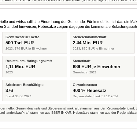
enstand 31.12.2024. Für rechtsverbindliche Auskünfte gilt die jeweilige Gemeinde bzw. das 
elle und wirtschaftliche Einordnung der Gemeinde. Für Immobilien ist das ein Mak
eren Standort hinweisen, Hebesätze zeigen dagegen die kommunale Belastungsseit
Gewerbesteuer netto
Steuereinnahmekraft
500 Tsd. EUR
2,44 Mio. EUR
2023, 179 EUR je Einwohner
2023, 875 EUR je Einwohner
Realsteueraufbringungskraft
Steuerkraft
1,11 Mio. EUR
689 EUR je Einwohner
2023
Gemeinde, 2023
Arbeitsort-Beschäftigte
Gewerbesteuer
376
400 % Hebesatz
Stand 30.06.2024
Regionaldatenbank 31.12.2024
r netto, Gemeindeanteile und Steuereinnahmekraft stammen aus der Regionaldatenbank 
 Einzelhandelskaufkraft stammen aus BBSR INKAR. Hebesätze stammen aus der Regionaldate