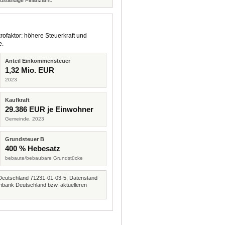
zuständige Finanzamt.
rofaktor: höhere Steuerkraft und
e.
Anteil Einkommensteuer
1,32 Mio. EUR
2023
Kaufkraft
29.386 EUR je Einwohner
Gemeinde, 2023
Grundsteuer B
400 % Hebesatz
bebaute/bebaubare Grundstücke
Deutschland 71231-01-03-5, Datenstand
nbank Deutschland bzw. aktuelleren