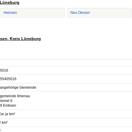
s Lüneburg
Heinsen
Neu Oerzen
bsen, Kreis Lüneburg
5016
55405016
sangehörige Gemeinde
gemeinde Ilmenau
iemel 6
9 Embsen
Ew. je km²
2 km²
7