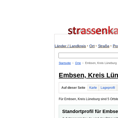
Länder / Landkreis
·
Ort
·
Straße
·
Pos
Startseite
Orte
Embsen, Kreis Lüneburg
Embsen, Kreis Lü
Auf dieser Seite
Karte
Lageprofil
Für Embsen, Kreis Lüneburg sind 5 Ortstei
Standortprofil für Embs