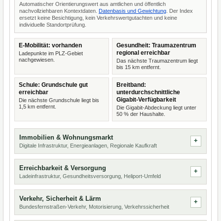
Automatischer Orientierungswert aus amtlichen und öffentlich
nachvollziehbaren Kontextdaten.
Datenbasis und Gewichtung
. Der Index
ersetzt keine Besichtigung, kein Verkehrswertgutachten und keine
individuelle Standortprüfung.
E-Mobilität: vorhanden
Gesundheit: Traumazentrum
regional erreichbar
Ladepunkte im PLZ-Gebiet
nachgewiesen.
Das nächste Traumazentrum liegt
bis 15 km entfernt.
Schule: Grundschule gut
Breitband:
erreichbar
unterdurchschnittliche
Gigabit-Verfügbarkeit
Die nächste Grundschule liegt bis
1,5 km entfernt.
Die Gigabit-Abdeckung liegt unter
50 % der Haushalte.
Immobilien & Wohnungsmarkt
Digitale Infrastruktur, Energieanlagen, Regionale Kaufkraft
Erreichbarkeit & Versorgung
Ladeinfrastruktur, Gesundheitsversorgung, Heliport-Umfeld
Verkehr, Sicherheit & Lärm
Bundesfernstraßen-Verkehr, Motorisierung, Verkehrssicherheit