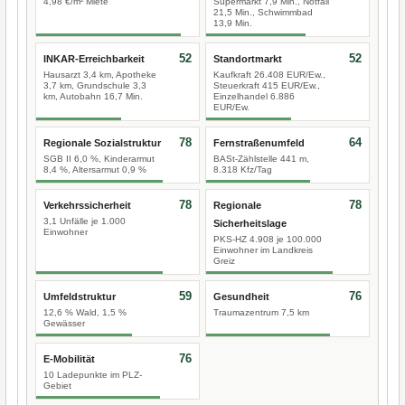
4,98 €/m² Miete
Supermarkt 7,9 Min., Notfall
21,5 Min., Schwimmbad
13,9 Min.
52
52
INKAR-Erreichbarkeit
Standortmarkt
Hausarzt 3,4 km, Apotheke
Kaufkraft 26.408 EUR/Ew.,
3,7 km, Grundschule 3,3
Steuerkraft 415 EUR/Ew.,
km, Autobahn 16,7 Min.
Einzelhandel 6.886
EUR/Ew.
78
64
Regionale Sozialstruktur
Fernstraßenumfeld
SGB II 6,0 %, Kinderarmut
BASt-Zählstelle 441 m,
8,4 %, Altersarmut 0,9 %
8.318 Kfz/Tag
78
78
Verkehrssicherheit
Regionale
3,1 Unfälle je 1.000
Sicherheitslage
Einwohner
PKS-HZ 4.908 je 100.000
Einwohner im Landkreis
Greiz
59
76
Umfeldstruktur
Gesundheit
12,6 % Wald, 1,5 %
Traumazentrum 7,5 km
Gewässer
76
E-Mobilität
10 Ladepunkte im PLZ-
Gebiet