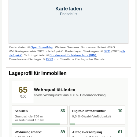
Karte laden
Endschütz
Kartendaten ©
OpenStreetMap
. Weitere Grenzen: Bundeswahlleiterin/BKG
Wahlkreisgeometrie 2024, dl-de/by-2-0. Kartenlayer: Starkregen: ©
BKG
(2026)
dl-
de/by-2-0
; Schutzgebiete: ©
Bundesamt für Naturschutz (BfN)
;
Grundwasser/Geologie: ©
BGR
und Staatliche Geologische Dienste.
Lageprofil für Immobilien
65
Wohnqualität-Index
solide Wohnqualität aus 100 % Datenabdeckung.
/100
86
10
Schulen
Digitale Infrastruktur
Grundschule 856 m,
0,0 % Gigabit-Verfügbarkeit
weiterführend 1,5 km
89
61
Wohnungsmarkt
Alltagsversorgung