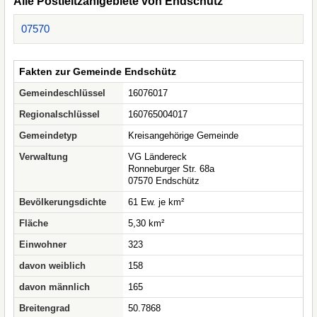
Alle Postleitzahlgebiete von Endschütz
07570
Fakten zur Gemeinde Endschütz
Gemeindeschlüssel
16076017
Regionalschlüssel
160765004017
Gemeindetyp
Kreisangehörige Gemeinde
Verwaltung
VG Ländereck
Ronneburger Str. 68a
07570 Endschütz
Bevölkerungsdichte
61 Ew. je km²
Fläche
5,30 km²
Einwohner
323
davon weiblich
158
davon männlich
165
Breitengrad
50.7868