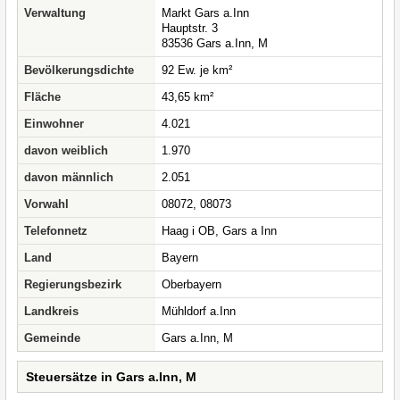
Verwaltung
Markt Gars a.Inn
Hauptstr. 3
83536 Gars a.Inn, M
Bevölkerungsdichte
92 Ew. je km²
Fläche
43,65 km²
Einwohner
4.021
davon weiblich
1.970
davon männlich
2.051
Vorwahl
08072, 08073
Telefonnetz
Haag i OB, Gars a Inn
Land
Bayern
Regierungsbezirk
Oberbayern
Landkreis
Mühldorf a.Inn
Gemeinde
Gars a.Inn, M
Steuersätze in Gars a.Inn, M