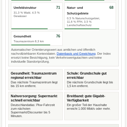
71
68
Umfeldstruktur
Natur- und
31,3 % Wald, 4,5 %
Schutzgebiete
Gewässer
0,5 % Naturschutzgebiet,
11,6 % FFH, 3,5 %
Landschaftsschutz
76
Gesundheit
Traumazentrum 8,3 km
Automatischer Orientierungswert aus amtlichen und öffentlich
nachvollziehbaren Kontextdaten.
Datenbasis und Gewichtung
. Der Index
ersetzt keine Besichtigung, kein Verkehrswertgutachten und keine
individuelle Standortprüfung.
Gesundheit: Traumazentrum
Schule: Grundschule gut
regional erreichbar
erreichbar
Das nächste Traumazentrum liegt
Die nächste Grundschule liegt bis
bis 15 km entfernt.
1,5 km entfernt.
Nahversorgung: Supermarkt
Breitband: gute Gigabit-
schnell erreichbar
Verfügbarkeit
Deutschlandatlas: Pkw-Fahrzeit
Ein großer Teil der Haushalte
zum nächsten
erreicht 1.000 Mbit/s oder mehr.
Supermarkt/Discounter bis 5
Minuten.