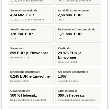
2023, 276 EUR je Einwohner
2023, 256 EUR je Einwohner
Steuereinnahmekraft
Anteil Einkommensteuer
4,34 Mio. EUR
2,58 Mio. EUR
2023, 1.079 EUR je Einwohner
2023
Anteil Umsatzsteuer
Realsteueraufbringungskraft
128 Tsd. EUR
1,71 Mio. EUR
2023
2023
Steuerkraft
Kaufkraft
899 EUR je Einwohner
29.976 EUR je
Einwohner
Gemeinde, 2023
Gemeinde, 2023
Einzelhandelskaufkraft
Arbeitsort-Beschäftigte
8.245 EUR je Einwohner
1.067
Gemeinde, 2023
Stand 30.06.2024
Gewerbesteuer
Grundsteuer B
380 % Hebesatz
380 % Hebesatz
Regionaldatenbank 31.12.2024
bebaute/bebaubare Grundstücke