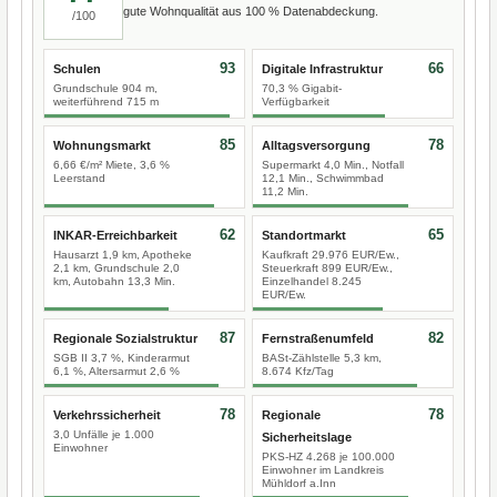
gute Wohnqualität aus 100 % Datenabdeckung.
/100
93
66
Schulen
Digitale Infrastruktur
Grundschule 904 m,
70,3 % Gigabit-
weiterführend 715 m
Verfügbarkeit
85
78
Wohnungsmarkt
Alltagsversorgung
6,66 €/m² Miete, 3,6 %
Supermarkt 4,0 Min., Notfall
Leerstand
12,1 Min., Schwimmbad
11,2 Min.
62
65
INKAR-Erreichbarkeit
Standortmarkt
Hausarzt 1,9 km, Apotheke
Kaufkraft 29.976 EUR/Ew.,
2,1 km, Grundschule 2,0
Steuerkraft 899 EUR/Ew.,
km, Autobahn 13,3 Min.
Einzelhandel 8.245
EUR/Ew.
87
82
Regionale Sozialstruktur
Fernstraßenumfeld
SGB II 3,7 %, Kinderarmut
BASt-Zählstelle 5,3 km,
6,1 %, Altersarmut 2,6 %
8.674 Kfz/Tag
78
78
Verkehrssicherheit
Regionale
3,0 Unfälle je 1.000
Sicherheitslage
Einwohner
PKS-HZ 4.268 je 100.000
Einwohner im Landkreis
Mühldorf a.Inn