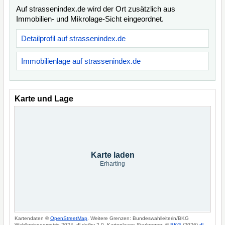
Auf strassenindex.de wird der Ort zusätzlich aus
Immobilien- und Mikrolage-Sicht eingeordnet.
Detailprofil auf strassenindex.de
Immobilienlage auf strassenindex.de
Karte und Lage
Karte laden
Erharting
Kartendaten ©
OpenStreetMap
. Weitere Grenzen: Bundeswahlleiterin/BKG
Wahlkreisgeometrie 2024, dl-de/by-2-0. Kartenlayer: Starkregen: ©
BKG
(2026)
dl-