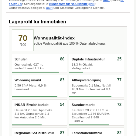
de/by-2-0
; Schutzgebiete: ©
Bundesamt für Naturschutz (BfN)
;
Grundwasser/Geologie: ©
BGR
und Staatliche Geologische Dienste.
Lageprofil für Immobilien
70
Wohnqualität-Index
solide Wohnqualität aus 100 % Datenabdeckung.
/100
86
25
Schulen
Digitale Infrastruktur
Grundschule 627 m,
18,3 % Gigabit-
weiterführend 1,1 km
Verfügbarkeit
83
77
Wohnungsmarkt
Alltagsversorgung
5,56 €/m² Miete, 6,9 %
Supermarkt 5,1 Min., Notfall
Leerstand
10,3 Min., Schwimmbad 8,4
Min.
54
72
INKAR-Erreichbarkeit
Standortmarkt
Hausarzt 2,5 km, Apotheke
Kaufkraft 29.288 EUR/Ew.,
3,4 km, Grundschule 2,4
Steuerkraft 1.376 EUR/Ew.,
km, Autobahn 2,5 Min.
Einzelhandel 7.848
EUR/Ew.
87
82
Regionale Sozialstruktur
Fernstraßenumfeld