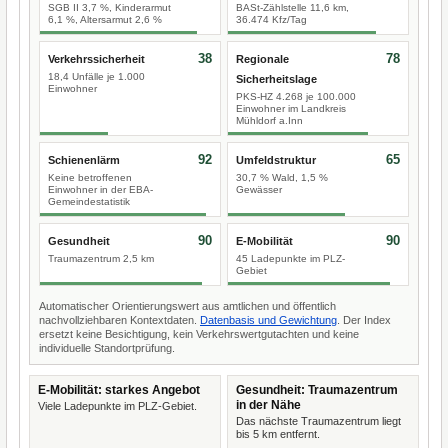
SGB II 3,7 %, Kinderarmut
BASt-Zählstelle 11,6 km,
6,1 %, Altersarmut 2,6 %
36.474 Kfz/Tag
38
78
Verkehrssicherheit
Regionale
18,4 Unfälle je 1.000
Sicherheitslage
Einwohner
PKS-HZ 4.268 je 100.000
Einwohner im Landkreis
Mühldorf a.Inn
92
65
Schienenlärm
Umfeldstruktur
Keine betroffenen
30,7 % Wald, 1,5 %
Einwohner in der EBA-
Gewässer
Gemeindestatistik
90
90
Gesundheit
E-Mobilität
Traumazentrum 2,5 km
45 Ladepunkte im PLZ-
Gebiet
Automatischer Orientierungswert aus amtlichen und öffentlich
nachvollziehbaren Kontextdaten.
Datenbasis und Gewichtung
. Der Index
ersetzt keine Besichtigung, kein Verkehrswertgutachten und keine
individuelle Standortprüfung.
E-Mobilität: starkes Angebot
Gesundheit: Traumazentrum
in der Nähe
Viele Ladepunkte im PLZ-Gebiet.
Das nächste Traumazentrum liegt
bis 5 km entfernt.