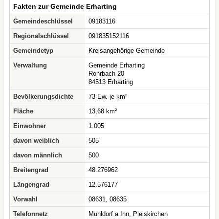
Fakten zur Gemeinde Erharting
Gemeindeschlüssel
09183116
Regionalschlüssel
091835152116
Gemeindetyp
Kreisangehörige Gemeinde
Verwaltung
Gemeinde Erharting
Rohrbach 20
84513 Erharting
Bevölkerungsdichte
73 Ew. je km²
Fläche
13,68 km²
Einwohner
1.005
davon weiblich
505
davon männlich
500
Breitengrad
48.276962
Längengrad
12.576177
Vorwahl
08631, 08635
Telefonnetz
Mühldorf a Inn, Pleiskirchen