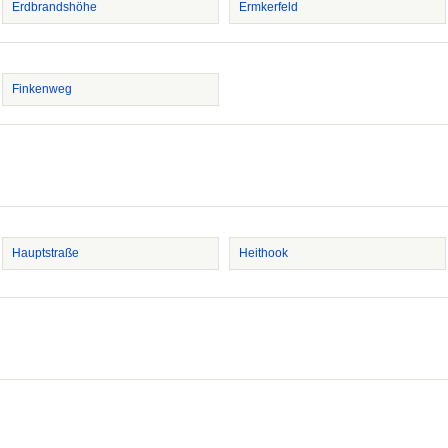
Erdbrandshöhe
Ermkerfeld
Finkenweg
Hauptstraße
Heithook