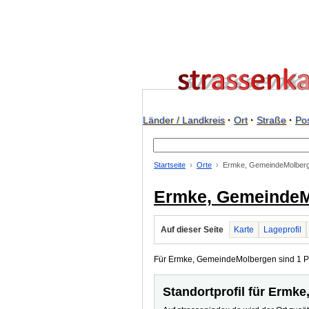
Länder / Landkreis
·
Ort
·
Straße
·
Pos
Startseite
Orte
Ermke, GemeindeMolber
Ermke, GemeindeM
Auf dieser Seite
Karte
Lageprofil
Für Ermke, GemeindeMolbergen sind 1 Pos
Standortprofil für Ermk