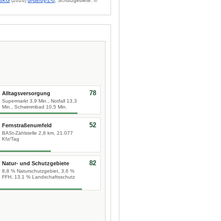
BKG
(2026)
dl-de/by-2-0
; Schutzgebiete: ©
78
Alltagsversorgung
Supermarkt 3,9 Min., Notfall 13,3
Min., Schwimmbad 10,5 Min.
52
Fernstraßenumfeld
BASt-Zählstelle 2,8 km, 21.077
Kfz/Tag
82
Natur- und Schutzgebiete
8,8 % Naturschutzgebiet, 3,6 %
FFH, 13,1 % Landschaftsschutz