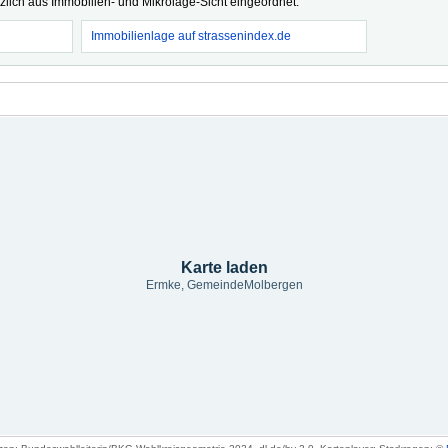
tzlich aus Immobilien- und Mikrolage-Sicht eingeordnet.
Immobilienlage auf strassenindex.de
Karte laden
Ermke, GemeindeMolbergen