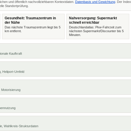
ichen und öffentlich nachvollziehbaren Kontextdaten.
Datenbasis und Gewichtung
. Der Index
lle Standortprüfung.
Gesundheit: Traumazentrum in
Nahversorgung: Supermarkt
der Nähe
schnell erreichbar
Das nächste Traumazentrum liegt bis 5
Deutschlandatlas: Pkw-Fahrzeit zum
km entfernt.
nächsten Supermarkt/Discounter bis 5
Minuten.
ionale Kaufkraft
, Heliport-Umfeld
 Motorisierung
chennutzung
e, Wahlkreis-Strukturdaten