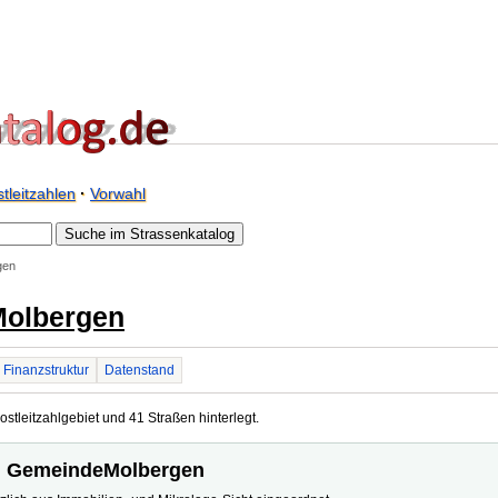
tleitzahlen
·
Vorwahl
gen
olbergen
Finanzstruktur
Datenstand
tleitzahlgebiet und 41 Straßen hinterlegt.
e, GemeindeMolbergen