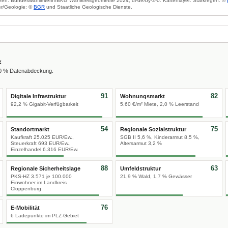
zen: Bundeswahlleiterin/BKG Wahlkreisgeometrie 2024, dl-de/by-2-0. Kartenlayer: Starkregen: ©
r/Geologie: ©
BGR
und Staatliche Geologische Dienste.
x
00 % Datenabdeckung.
91
82
Digitale Infrastruktur
Wohnungsmarkt
92,2 % Gigabit-Verfügbarkeit
5,60 €/m² Miete, 2,0 % Leerstand
54
75
Standortmarkt
Regionale Sozialstruktur
Kaufkraft 25.025 EUR/Ew.,
SGB II 5,6 %, Kinderarmut 8,5 %,
Steuerkraft 693 EUR/Ew.,
Altersarmut 3,2 %
Einzelhandel 6.316 EUR/Ew.
88
63
Regionale Sicherheitslage
Umfeldstruktur
PKS-HZ 3.571 je 100.000
21,9 % Wald, 1,7 % Gewässer
Einwohner im Landkreis
Cloppenburg
76
E-Mobilität
6 Ladepunkte im PLZ-Gebiet