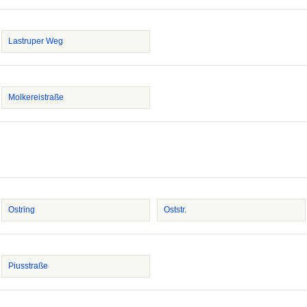
Lastruper Weg
Molkereistraße
Ostring
Oststr.
Piusstraße