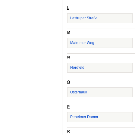
L
Lastruper Straße
M
Matrumer Weg
N
Nordfeld
O
Osterhauk
P
Peheimer Damm
R