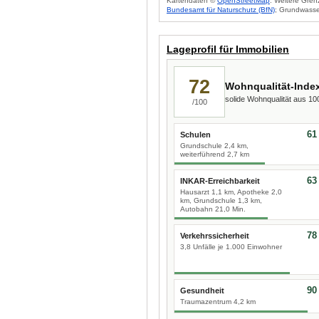
Kartendaten ©
OpenStreetMap
. Weitere Gren
Bundesamt für Naturschutz (BfN)
; Grundwasse
Lageprofil für Immobilien
72
Wohnqualität-Inde
solide Wohnqualität aus 1
/100
61
Schulen
Grundschule 2,4 km,
weiterführend 2,7 km
63
INKAR-Erreichbarkeit
Hausarzt 1,1 km, Apotheke 2,0
km, Grundschule 1,3 km,
Autobahn 21,0 Min.
78
Verkehrssicherheit
3,8 Unfälle je 1.000 Einwohner
90
Gesundheit
Traumazentrum 4,2 km