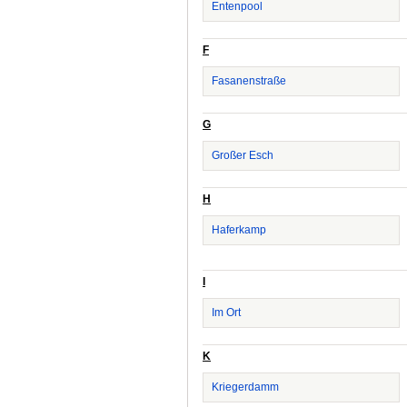
Entenpool
F
Fasanenstraße
G
Großer Esch
H
Haferkamp
I
Im Ort
K
Kriegerdamm