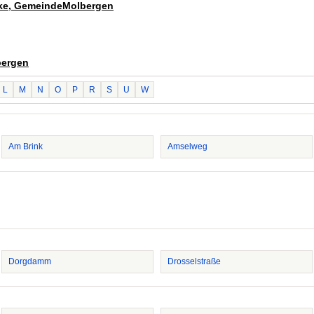
rmke, GemeindeMolbergen
bergen
L
M
N
O
P
R
S
U
W
Am Brink
Amselweg
Dorgdamm
Drosselstraße