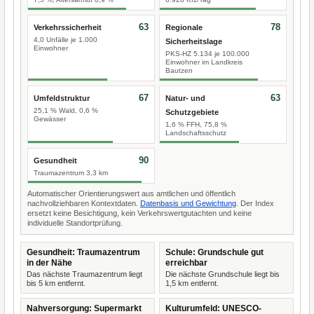
63
78
Verkehrssicherheit
Regionale
4,0 Unfälle je 1.000
Sicherheitslage
Einwohner
PKS-HZ 5.134 je 100.000
Einwohner im Landkreis
Bautzen
67
63
Umfeldstruktur
Natur- und
25,1 % Wald, 0,6 %
Schutzgebiete
Gewässer
1,6 % FFH, 75,8 %
Landschaftsschutz
90
Gesundheit
Traumazentrum 3,3 km
Automatischer Orientierungswert aus amtlichen und öffentlich
nachvollziehbaren Kontextdaten.
Datenbasis und Gewichtung
. Der Index
ersetzt keine Besichtigung, kein Verkehrswertgutachten und keine
individuelle Standortprüfung.
Gesundheit: Traumazentrum
Schule: Grundschule gut
in der Nähe
erreichbar
Das nächste Traumazentrum liegt
Die nächste Grundschule liegt bis
bis 5 km entfernt.
1,5 km entfernt.
Nahversorgung: Supermarkt
Kulturumfeld: UNESCO-