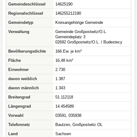
Gemeindeschlüssel
14625190
Regionalschlüssel
146255212190
Gemeindetyp
Kreisangehörige Gemeinde
Verwaltung
Gemeinde Großpostwitz/O.L.
Gemeindeplatz 3
02692 Großpostwitz/O.L. / Budestecy
Bevölkerungsdichte
166 Ew. je km²
Fläche
16,48 km²
Einwohner
2.730
davon weiblich
1.387
davon männlich
1.343
Breitengrad
51.112118
Längengrad
14.454589
Vorwahl
03591, 035938
Telefonnetz
Bautzen, Großpostwitz OL
Land
Sachsen