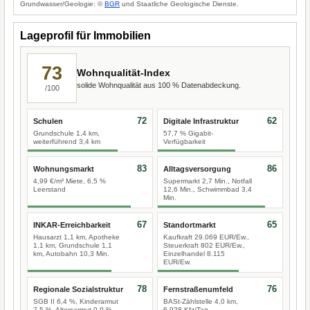
Grundwasser/Geologie: ©
BGR
und Staatliche Geologische Dienste.
Lageprofil für Immobilien
73
Wohnqualität-Index
solide Wohnqualität aus 100 % Datenabdeckung.
/100
72
62
Schulen
Digitale Infrastruktur
Grundschule 1,4 km,
57,7 % Gigabit-
weiterführend 3,4 km
Verfügbarkeit
83
86
Wohnungsmarkt
Alltagsversorgung
4,99 €/m² Miete, 6,5 %
Supermarkt 2,7 Min., Notfall
Leerstand
12,6 Min., Schwimmbad 3,4
Min.
67
65
INKAR-Erreichbarkeit
Standortmarkt
Hausarzt 1,1 km, Apotheke
Kaufkraft 29.069 EUR/Ew.,
1,1 km, Grundschule 1,1
Steuerkraft 802 EUR/Ew.,
km, Autobahn 10,3 Min.
Einzelhandel 8.115
EUR/Ew.
78
76
Regionale Sozialstruktur
Fernstraßenumfeld
SGB II 6,4 %, Kinderarmut
BASt-Zählstelle 4,0 km,
7,5 %, Altersarmut 0,9 %
6.928 Kfz/Tag