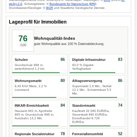
de/by-2-0
; Schutzgebiete: ©
Bundesamt für Naturschutz (BfN)
;
Grundwasser/Geologie: ©
BGR
und Staatliche Geologische Dienste.
Lageprofil für Immobilien
76
Wohnqualität-Index
gute Wohnqualität aus 100 % Datenabdeckung.
/100
86
83
Schulen
Digitale Infrastruktur
Grundschule 998 m,
93,0 % Gigabit-
weiterführend 1,3 km
Verfügbarkeit
80
86
Wohnungsmarkt
Alltagsversorgung
8,40 €/m² Miete, 2,2 %
Supermarkt 2,6 Min., Notfall
Leerstand
12,1 Min., Schwimmbad 5,5
Min.
84
74
INKAR-Erreichbarkeit
Standortmarkt
Hausarzt 662 m, Apotheke
Kaufkraft 32.080 EUR/Ew.,
865 m, Grundschule 898 m,
Steuerkraft 890 EUR/Ew.,
Autobahn 13,2 Min.
Einzelhandel 8.729
EUR/Ew.
78
52
Regionale Sozialstruktur
Fernstraßenumfeld