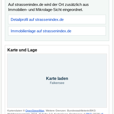
Auf strassenindex.de wird der Ort zusätzlich aus
Immobilien- und Mikrolage-Sicht eingeordnet.
Detailprofil auf strassenindex.de
Immobilienlage auf strassenindex.de
Karte und Lage
Karte laden
Falkensee
Kartendaten ©
OpenStreetMap
. Weitere Grenzen: Bundeswahlleiterin/BKG
Wahlkreisgeometrie 2024, dl-de/by-2-0. Kartenlayer: Starkregen: ©
BKG
(2026)
dl-