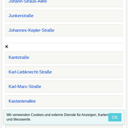
Johann-Strauß-Allee
Junkerstraße
Johannes-Kepler-Straße
K
Kantstraße
Karl-Liebknecht-Straße
Karl-Marx-Straße
Kastanienallee
Wir verwenden Cookies und externe Dienste für Anzeigen, Karten
Käthe-Kollwitz-Straße
OK
und Messwerte.