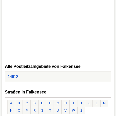
Alle Postleitzahlgebiete von Falkensee
14612
Straßen in Falkensee
A
B
C
D
E
F
G
H
I
J
K
L
M
N
O
P
R
S
T
U
V
W
Z