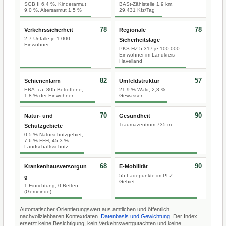
SGB II 6,4 %, Kinderarmut
BASt-Zählstelle 1,9 km,
9,0 %, Altersarmut 1,5 %
29.431 Kfz/Tag
78
78
Verkehrssicherheit
Regionale
2,7 Unfälle je 1.000
Sicherheitslage
Einwohner
PKS-HZ 5.317 je 100.000
Einwohner im Landkreis
Havelland
82
57
Schienenlärm
Umfeldstruktur
EBA: ca. 805 Betroffene,
21,9 % Wald, 2,3 %
1,8 % der Einwohner
Gewässer
70
90
Natur- und
Gesundheit
Traumazentrum 735 m
Schutzgebiete
0,5 % Naturschutzgebiet,
7,6 % FFH, 45,3 %
Landschaftsschutz
68
90
Krankenhausversorgun
E-Mobilität
55 Ladepunkte im PLZ-
g
Gebiet
1 Einrichtung, 0 Betten
(Gemeinde)
Automatischer Orientierungswert aus amtlichen und öffentlich
nachvollziehbaren Kontextdaten.
Datenbasis und Gewichtung
. Der Index
ersetzt keine Besichtigung, kein Verkehrswertgutachten und keine