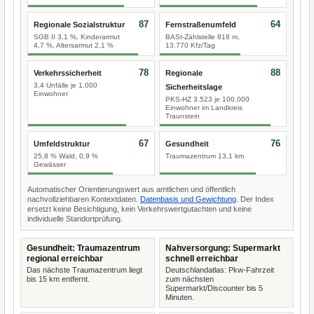
87
64
Regionale Sozialstruktur
Fernstraßenumfeld
SGB II 3,1 %, Kinderarmut
BASt-Zählstelle 818 m,
4,7 %, Altersarmut 2,1 %
13.770 Kfz/Tag
78
88
Verkehrssicherheit
Regionale
3,4 Unfälle je 1.000
Sicherheitslage
Einwohner
PKS-HZ 3.523 je 100.000
Einwohner im Landkreis
Traunstein
67
76
Umfeldstruktur
Gesundheit
25,8 % Wald, 0,9 %
Traumazentrum 13,1 km
Gewässer
Automatischer Orientierungswert aus amtlichen und öffentlich
nachvollziehbaren Kontextdaten.
Datenbasis und Gewichtung
. Der Index
ersetzt keine Besichtigung, kein Verkehrswertgutachten und keine
individuelle Standortprüfung.
Gesundheit: Traumazentrum
Nahversorgung: Supermarkt
regional erreichbar
schnell erreichbar
Das nächste Traumazentrum liegt
Deutschlandatlas: Pkw-Fahrzeit
bis 15 km entfernt.
zum nächsten
Supermarkt/Discounter bis 5
Minuten.