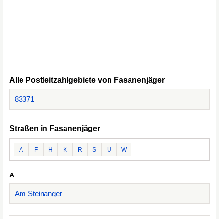
Alle Postleitzahlgebiete von Fasanenjäger
83371
Straßen in Fasanenjäger
A
F
H
K
R
S
U
W
A
Am Steinanger