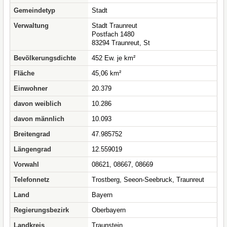
Gemeindetyp
Stadt
Verwaltung
Stadt Traunreut
Postfach 1480
83294 Traunreut, St
Bevölkerungsdichte
452 Ew. je km²
Fläche
45,06 km²
Einwohner
20.379
davon weiblich
10.286
davon männlich
10.093
Breitengrad
47.985752
Längengrad
12.559019
Vorwahl
08621, 08667, 08669
Telefonnetz
Trostberg, Seeon-Seebruck, Traunreut
Land
Bayern
Regierungsbezirk
Oberbayern
Landkreis
Traunstein