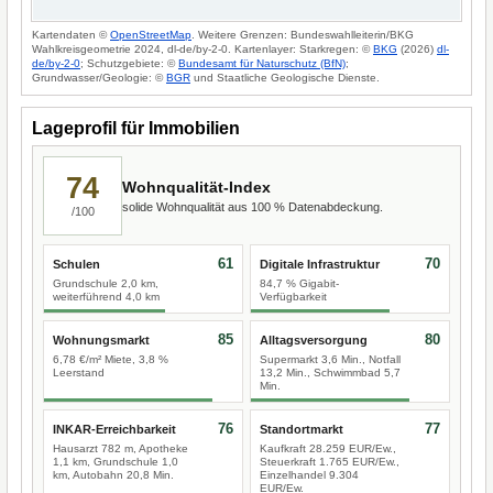
Kartendaten ©
OpenStreetMap
. Weitere Grenzen: Bundeswahlleiterin/BKG
Wahlkreisgeometrie 2024, dl-de/by-2-0. Kartenlayer: Starkregen: ©
BKG
(2026)
dl-
de/by-2-0
; Schutzgebiete: ©
Bundesamt für Naturschutz (BfN)
;
Grundwasser/Geologie: ©
BGR
und Staatliche Geologische Dienste.
Lageprofil für Immobilien
74
Wohnqualität-Index
solide Wohnqualität aus 100 % Datenabdeckung.
/100
61
70
Schulen
Digitale Infrastruktur
Grundschule 2,0 km,
84,7 % Gigabit-
weiterführend 4,0 km
Verfügbarkeit
85
80
Wohnungsmarkt
Alltagsversorgung
6,78 €/m² Miete, 3,8 %
Supermarkt 3,6 Min., Notfall
Leerstand
13,2 Min., Schwimmbad 5,7
Min.
76
77
INKAR-Erreichbarkeit
Standortmarkt
Hausarzt 782 m, Apotheke
Kaufkraft 28.259 EUR/Ew.,
1,1 km, Grundschule 1,0
Steuerkraft 1.765 EUR/Ew.,
km, Autobahn 20,8 Min.
Einzelhandel 9.304
EUR/Ew.