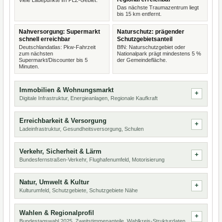
Viele Ladepunkte im PLZ-Gebiet.
Das nächste Traumazentrum liegt
bis 15 km entfernt.
Nahversorgung: Supermarkt
Naturschutz: prägender
schnell erreichbar
Schutzgebietsanteil
Deutschlandatlas: Pkw-Fahrzeit
BfN: Naturschutzgebiet oder
zum nächsten
Nationalpark prägt mindestens 5 %
Supermarkt/Discounter bis 5
der Gemeindefläche.
Minuten.
Immobilien & Wohnungsmarkt
Digitale Infrastruktur, Energieanlagen, Regionale Kaufkraft
Erreichbarkeit & Versorgung
Ladeinfrastruktur, Gesundheitsversorgung, Schulen
Verkehr, Sicherheit & Lärm
Bundesfernstraßen-Verkehr, Flughafenumfeld, Motorisierung
Natur, Umwelt & Kultur
Kulturumfeld, Schutzgebiete, Schutzgebiete Nähe
Wahlen & Regionalprofil
Bundestagswahl 2025, Zweitstimmenanteile, Wahlkreis-Strukturdaten