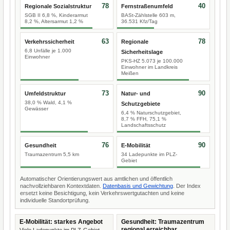
78
40
Regionale Sozialstruktur
Fernstraßenumfeld
SGB II 6,8 %, Kinderarmut
BASt-Zählstelle 603 m,
8,2 %, Altersarmut 1,2 %
36.531 Kfz/Tag
63
78
Verkehrssicherheit
Regionale
6,8 Unfälle je 1.000
Sicherheitslage
Einwohner
PKS-HZ 5.073 je 100.000
Einwohner im Landkreis
Meißen
73
90
Umfeldstruktur
Natur- und
38,0 % Wald, 4,1 %
Schutzgebiete
Gewässer
6,4 % Naturschutzgebiet,
8,7 % FFH, 75,1 %
Landschaftsschutz
76
90
Gesundheit
E-Mobilität
Traumazentrum 5,5 km
34 Ladepunkte im PLZ-
Gebiet
Automatischer Orientierungswert aus amtlichen und öffentlich
nachvollziehbaren Kontextdaten.
Datenbasis und Gewichtung
. Der Index
ersetzt keine Besichtigung, kein Verkehrswertgutachten und keine
individuelle Standortprüfung.
E-Mobilität: starkes Angebot
Gesundheit: Traumazentrum
regional erreichbar