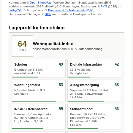
Kartendaten ©
OpenStreetMap
. Weitere Grenzen: Bundeswahlleiterin/BKG
Wahlkreisgeometrie 2024, dl-de/by-2-0. Kartenlayer: Starkregen: ©
BKG
(2026)
dl-
de/by-2-0
; Schutzgebiete: ©
Bundesamt für Naturschutz (BfN)
;
Grundwasser/Geologie: ©
BGR
und Staatliche Geologische Dienste.
Lageprofil für Immobilien
64
Wohnqualität-Index
solide Wohnqualität aus 100 % Datenabdeckung.
/100
49
42
Schulen
Digitale Infrastruktur
Grundschule 3,3 km,
35,8 % Gigabit-
weiterführend 4,7 km
Verfügbarkeit
83
68
Wohnungsmarkt
Alltagsversorgung
5,12 €/m² Miete, 5,8 %
Supermarkt 4,9 Min., Notfall
Leerstand
24,8 Min., Schwimmbad
12,4 Min.
59
56
INKAR-Erreichbarkeit
Standortmarkt
Hausarzt 1,7 km, Apotheke
Kaufkraft 26.976 EUR/Ew.,
6,7 km, Grundschule 2,8
Steuerkraft 680 EUR/Ew.,
km, Autobahn 3,0 Min.
Einzelhandel 6.869
EUR/Ew.