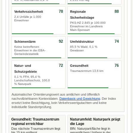
78
88
Verkehrssicherheit
Regionale
2,4 Unfälle je 1.000
Sicherheitslage
Einwohner
PKS-HZ 2.845 je 100.000
Einwohner im Landkreis
Main-Spessart
92
74
Schienenlärm
Umfeldstruktur
Keine betroffenen
85,5 % Wald, 0,1 %
Einwohner in der EBA-
Gewässer
Gemeindestatistik
72
76
Natur- und
Gesundheit
Traumazentrum 13,6 km
Schutzgebiete
0,1 % FFH, 95,4 %
Landschaftsschutz, 100,0
% Naturpark
Automatischer Orientierungswert aus amtlichen und öffentlich
nachvollziehbaren Kontextdaten.
Datenbasis und Gewichtung
. Der Index
ersetzt keine Besichtigung, kein Verkehrswertgutachten und keine
individuelle Standortprüfung.
Gesundheit: Traumazentrum
Naturumfeld: Naturpark prägt
regional erreichbar
die Lage
Das nächste Traumazentrum liegt
BfN: Naturparkfläche liegt in
bis 15 km entfernt.
wesentlichem Umfang in der