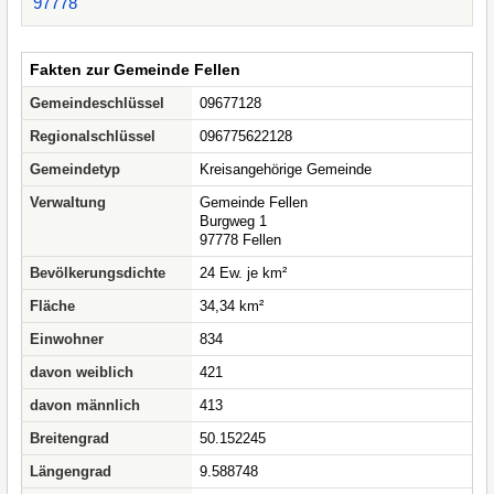
97778
Fakten zur Gemeinde Fellen
Gemeindeschlüssel
09677128
Regionalschlüssel
096775622128
Gemeindetyp
Kreisangehörige Gemeinde
Verwaltung
Gemeinde Fellen
Burgweg 1
97778 Fellen
Bevölkerungsdichte
24 Ew. je km²
Fläche
34,34 km²
Einwohner
834
davon weiblich
421
davon männlich
413
Breitengrad
50.152245
Längengrad
9.588748