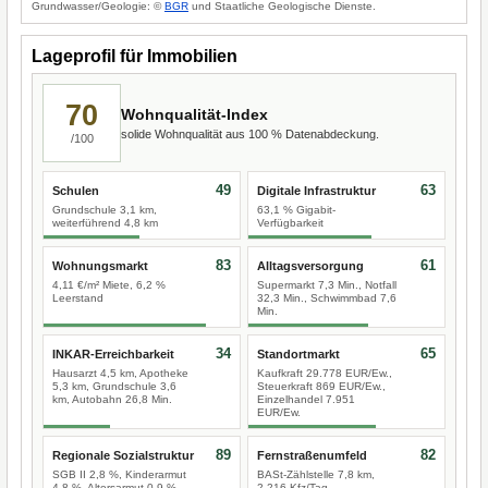
Grundwasser/Geologie: ©
BGR
und Staatliche Geologische Dienste.
Lageprofil für Immobilien
70
Wohnqualität-Index
solide Wohnqualität aus 100 % Datenabdeckung.
/100
49
63
Schulen
Digitale Infrastruktur
Grundschule 3,1 km,
63,1 % Gigabit-
weiterführend 4,8 km
Verfügbarkeit
83
61
Wohnungsmarkt
Alltagsversorgung
4,11 €/m² Miete, 6,2 %
Supermarkt 7,3 Min., Notfall
Leerstand
32,3 Min., Schwimmbad 7,6
Min.
34
65
INKAR-Erreichbarkeit
Standortmarkt
Hausarzt 4,5 km, Apotheke
Kaufkraft 29.778 EUR/Ew.,
5,3 km, Grundschule 3,6
Steuerkraft 869 EUR/Ew.,
km, Autobahn 26,8 Min.
Einzelhandel 7.951
EUR/Ew.
89
82
Regionale Sozialstruktur
Fernstraßenumfeld
SGB II 2,8 %, Kinderarmut
BASt-Zählstelle 7,8 km,
4,8 %, Altersarmut 0,9 %
2.216 Kfz/Tag