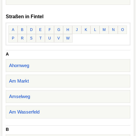
Straßen in Fintel
A
B
D
E
F
G
H
J
K
L
M
N
O
P
R
S
T
U
V
W
A
Ahornweg
Am Markt
Amselweg
Am Wasserfeld
B