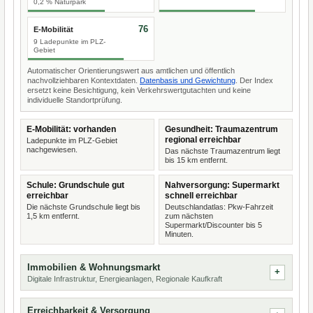
0,2 % Naturpark
76
E-Mobilität
9 Ladepunkte im PLZ-
Gebiet
Automatischer Orientierungswert aus amtlichen und öffentlich
nachvollziehbaren Kontextdaten.
Datenbasis und Gewichtung
. Der Index
ersetzt keine Besichtigung, kein Verkehrswertgutachten und keine
individuelle Standortprüfung.
E-Mobilität: vorhanden
Gesundheit: Traumazentrum
regional erreichbar
Ladepunkte im PLZ-Gebiet
nachgewiesen.
Das nächste Traumazentrum liegt
bis 15 km entfernt.
Schule: Grundschule gut
Nahversorgung: Supermarkt
erreichbar
schnell erreichbar
Die nächste Grundschule liegt bis
Deutschlandatlas: Pkw-Fahrzeit
1,5 km entfernt.
zum nächsten
Supermarkt/Discounter bis 5
Minuten.
Immobilien & Wohnungsmarkt
Digitale Infrastruktur, Energieanlagen, Regionale Kaufkraft
Erreichbarkeit & Versorgung