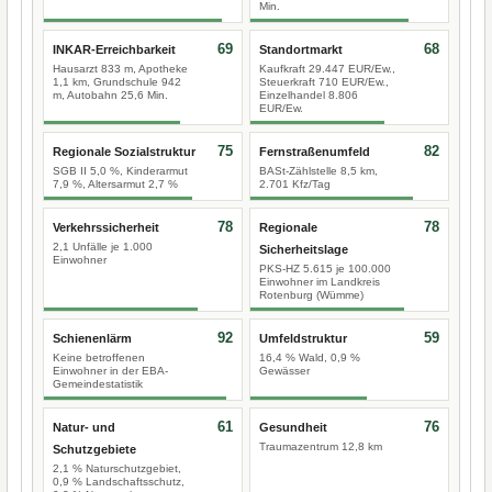
Min.
69
68
INKAR-Erreichbarkeit
Standortmarkt
Hausarzt 833 m, Apotheke
Kaufkraft 29.447 EUR/Ew.,
1,1 km, Grundschule 942
Steuerkraft 710 EUR/Ew.,
m, Autobahn 25,6 Min.
Einzelhandel 8.806
EUR/Ew.
75
82
Regionale Sozialstruktur
Fernstraßenumfeld
SGB II 5,0 %, Kinderarmut
BASt-Zählstelle 8,5 km,
7,9 %, Altersarmut 2,7 %
2.701 Kfz/Tag
78
78
Verkehrssicherheit
Regionale
2,1 Unfälle je 1.000
Sicherheitslage
Einwohner
PKS-HZ 5.615 je 100.000
Einwohner im Landkreis
Rotenburg (Wümme)
92
59
Schienenlärm
Umfeldstruktur
Keine betroffenen
16,4 % Wald, 0,9 %
Einwohner in der EBA-
Gewässer
Gemeindestatistik
61
76
Natur- und
Gesundheit
Traumazentrum 12,8 km
Schutzgebiete
2,1 % Naturschutzgebiet,
0,9 % Landschaftsschutz,