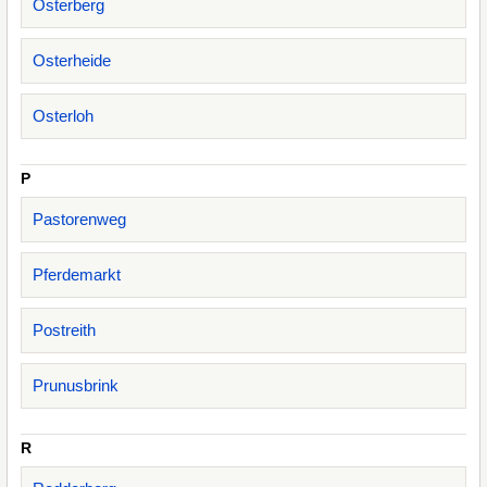
Osterberg
Osterheide
Osterloh
P
Pastorenweg
Pferdemarkt
Postreith
Prunusbrink
R