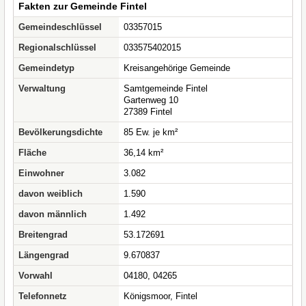
Fakten zur Gemeinde Fintel
Gemeindeschlüssel
03357015
Regionalschlüssel
033575402015
Gemeindetyp
Kreisangehörige Gemeinde
Verwaltung
Samtgemeinde Fintel
Gartenweg 10
27389 Fintel
Bevölkerungsdichte
85 Ew. je km²
Fläche
36,14 km²
Einwohner
3.082
davon weiblich
1.590
davon männlich
1.492
Breitengrad
53.172691
Längengrad
9.670837
Vorwahl
04180, 04265
Telefonnetz
Königsmoor, Fintel