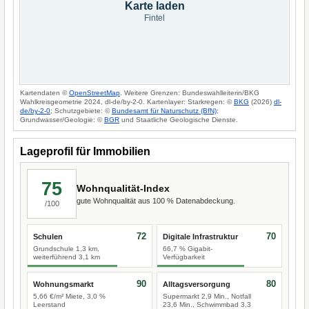
Karte laden
Fintel
Kartendaten ©
OpenStreetMap
. Weitere Grenzen: Bundeswahlleiterin/BKG
Wahlkreisgeometrie 2024, dl-de/by-2-0. Kartenlayer: Starkregen: ©
BKG
(2026)
dl-
de/by-2-0
; Schutzgebiete: ©
Bundesamt für Naturschutz (BfN)
;
Grundwasser/Geologie: ©
BGR
und Staatliche Geologische Dienste.
Lageprofil für Immobilien
75
Wohnqualität-Index
gute Wohnqualität aus 100 % Datenabdeckung.
/100
72
70
Schulen
Digitale Infrastruktur
Grundschule 1,3 km,
66,7 % Gigabit-
weiterführend 3,1 km
Verfügbarkeit
90
80
Wohnungsmarkt
Alltagsversorgung
5,66 €/m² Miete, 3,0 %
Supermarkt 2,9 Min., Notfall
Leerstand
23,6 Min., Schwimmbad 3,3