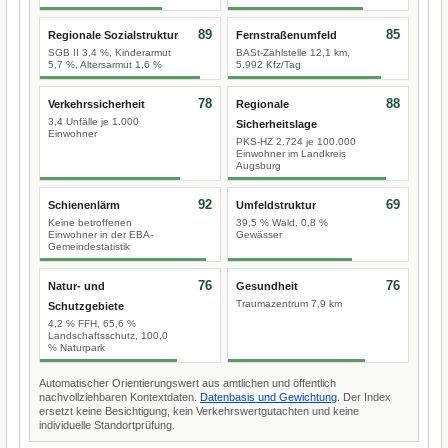
89
85
Regionale Sozialstruktur
Fernstraßenumfeld
SGB II 3,4 %, Kinderarmut
BASt-Zählstelle 12,1 km,
5,7 %, Altersarmut 1,6 %
5.992 Kfz/Tag
78
88
Verkehrssicherheit
Regionale
3,4 Unfälle je 1.000
Sicherheitslage
Einwohner
PKS-HZ 2.724 je 100.000
Einwohner im Landkreis
Augsburg
92
69
Schienenlärm
Umfeldstruktur
Keine betroffenen
39,5 % Wald, 0,8 %
Einwohner in der EBA-
Gewässer
Gemeindestatistik
76
76
Natur- und
Gesundheit
Traumazentrum 7,9 km
Schutzgebiete
4,2 % FFH, 65,6 %
Landschaftsschutz, 100,0
% Naturpark
Automatischer Orientierungswert aus amtlichen und öffentlich
nachvollziehbaren Kontextdaten.
Datenbasis und Gewichtung
. Der Index
ersetzt keine Besichtigung, kein Verkehrswertgutachten und keine
individuelle Standortprüfung.