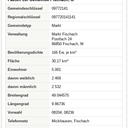
Gemeindeschlüssel
09772141
Regionalschlüssel
097720141141
Gemeindetyp
Markt
Verwaltung
Markt Fischach
Postfach 24
86850 Fischach, M
Bevölkerungsdichte
166 Ew. je km²
Fläche
30,17 km²
Einwohner
5.001
davon weiblich
2.469
davon männlich
2.532
Breitengrad
49.044575
Längengrad
9.86736
Vorwahl
08204, 08236
Telefonnetz
Mickhausen, Fischach