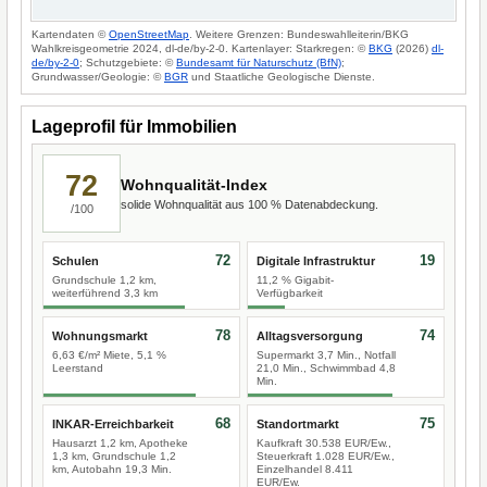
Kartendaten ©
OpenStreetMap
. Weitere Grenzen: Bundeswahlleiterin/BKG
Wahlkreisgeometrie 2024, dl-de/by-2-0. Kartenlayer: Starkregen: ©
BKG
(2026)
dl-
de/by-2-0
; Schutzgebiete: ©
Bundesamt für Naturschutz (BfN)
;
Grundwasser/Geologie: ©
BGR
und Staatliche Geologische Dienste.
Lageprofil für Immobilien
72
Wohnqualität-Index
solide Wohnqualität aus 100 % Datenabdeckung.
/100
72
19
Schulen
Digitale Infrastruktur
Grundschule 1,2 km,
11,2 % Gigabit-
weiterführend 3,3 km
Verfügbarkeit
78
74
Wohnungsmarkt
Alltagsversorgung
6,63 €/m² Miete, 5,1 %
Supermarkt 3,7 Min., Notfall
Leerstand
21,0 Min., Schwimmbad 4,8
Min.
68
75
INKAR-Erreichbarkeit
Standortmarkt
Hausarzt 1,2 km, Apotheke
Kaufkraft 30.538 EUR/Ew.,
1,3 km, Grundschule 1,2
Steuerkraft 1.028 EUR/Ew.,
km, Autobahn 19,3 Min.
Einzelhandel 8.411
EUR/Ew.