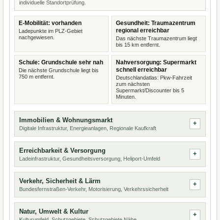
individuelle Standortprüfung.
E-Mobilität: vorhanden
Gesundheit: Traumazentrum
regional erreichbar
Ladepunkte im PLZ-Gebiet
nachgewiesen.
Das nächste Traumazentrum liegt
bis 15 km entfernt.
Schule: Grundschule sehr nah
Nahversorgung: Supermarkt
schnell erreichbar
Die nächste Grundschule liegt bis
750 m entfernt.
Deutschlandatlas: Pkw-Fahrzeit
zum nächsten
Supermarkt/Discounter bis 5
Minuten.
Immobilien & Wohnungsmarkt
Digitale Infrastruktur, Energieanlagen, Regionale Kaufkraft
Erreichbarkeit & Versorgung
Ladeinfrastruktur, Gesundheitsversorgung, Heliport-Umfeld
Verkehr, Sicherheit & Lärm
Bundesfernstraßen-Verkehr, Motorisierung, Verkehrssicherheit
Natur, Umwelt & Kultur
Kulturumfeld, Schutzgebiete, Schutzgebiete Nähe