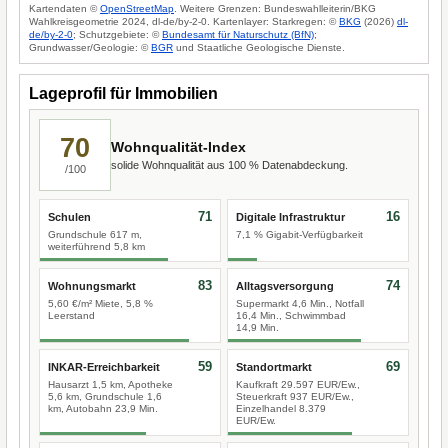
Kartendaten ©
OpenStreetMap
. Weitere Grenzen: Bundeswahlleiterin/BKG
Wahlkreisgeometrie 2024, dl-de/by-2-0. Kartenlayer: Starkregen: ©
BKG
(2026)
dl-
de/by-2-0
; Schutzgebiete: ©
Bundesamt für Naturschutz (BfN)
;
Grundwasser/Geologie: ©
BGR
und Staatliche Geologische Dienste.
Lageprofil für Immobilien
70
Wohnqualität-Index
solide Wohnqualität aus 100 % Datenabdeckung.
/100
71
16
Schulen
Digitale Infrastruktur
Grundschule 617 m,
7,1 % Gigabit-Verfügbarkeit
weiterführend 5,8 km
83
74
Wohnungsmarkt
Alltagsversorgung
5,60 €/m² Miete, 5,8 %
Supermarkt 4,6 Min., Notfall
Leerstand
16,4 Min., Schwimmbad
14,9 Min.
59
69
INKAR-Erreichbarkeit
Standortmarkt
Hausarzt 1,5 km, Apotheke
Kaufkraft 29.597 EUR/Ew.,
5,6 km, Grundschule 1,6
Steuerkraft 937 EUR/Ew.,
km, Autobahn 23,9 Min.
Einzelhandel 8.379
EUR/Ew.