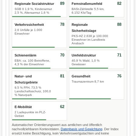
89
82
Regionale Sozialstruktur
Fernstraßenumfeld
SGB II 1,9 %, Kinderarmut
BASt-Zählstelle 5,5 km,
2,5 %, Altersarmut 1,6 %
6.152 Kfz/Tag
78
88
Verkehrssicherheit
Regionale
2,6 Unfälle je 1.000
Sicherheitslage
Einwohner
PKS-HZ 2.638 je 100.000
Einwohner im Landkreis
Ansbach
70
71
Schienenlärm
Umfeldstruktur
EBA: ca. 100 Betroffene,
40,9 % Wald, 1,0 %
4,3 % der Einwohner
Gewässer
81
76
Natur- und
Gesundheit
Traumazentrum 8,7 km
Schutzgebiete
9,5 % FFH, 73,5 %
Landschaftsschutz, 100,0
% Naturpark
62
E-Mobilität
2 Ladepunkte im PLZ-
Gebiet
Automatischer Orientierungswert aus amtlichen und öffentlich
nachvollziehbaren Kontextdaten.
Datenbasis und Gewichtung
. Der Index
ersetzt keine Besichtigung, kein Verkehrswertgutachten und keine