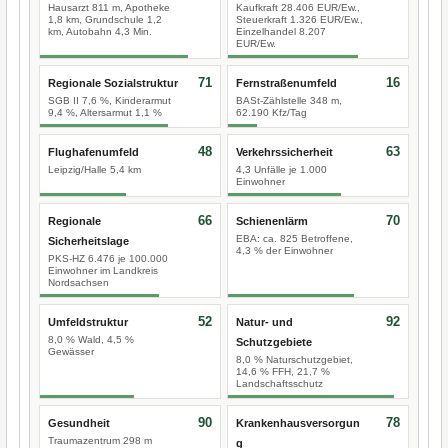
Hausarzt 811 m, Apotheke
Kaufkraft 28.406 EUR/Ew.,
1,8 km, Grundschule 1,2
Steuerkraft 1.326 EUR/Ew.,
km, Autobahn 4,3 Min.
Einzelhandel 8.207
EUR/Ew.
71
16
Regionale Sozialstruktur
Fernstraßenumfeld
SGB II 7,6 %, Kinderarmut
BASt-Zählstelle 348 m,
9,4 %, Altersarmut 1,1 %
62.190 Kfz/Tag
48
63
Flughafenumfeld
Verkehrssicherheit
Leipzig/Halle 5,4 km
4,3 Unfälle je 1.000
Einwohner
66
70
Regionale
Schienenlärm
EBA: ca. 825 Betroffene,
Sicherheitslage
4,3 % der Einwohner
PKS-HZ 6.476 je 100.000
Einwohner im Landkreis
Nordsachsen
52
92
Umfeldstruktur
Natur- und
8,0 % Wald, 4,5 %
Schutzgebiete
Gewässer
8,0 % Naturschutzgebiet,
14,6 % FFH, 21,7 %
Landschaftsschutz
90
78
Gesundheit
Krankenhausversorgun
Traumazentrum 298 m
g