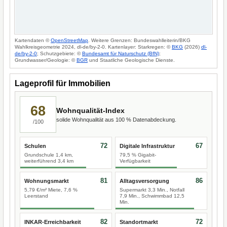
Kartendaten ©
OpenStreetMap
. Weitere Grenzen: Bundeswahlleiterin/BKG
Wahlkreisgeometrie 2024, dl-de/by-2-0. Kartenlayer: Starkregen: ©
BKG
(2026)
dl-
de/by-2-0
; Schutzgebiete: ©
Bundesamt für Naturschutz (BfN)
;
Grundwasser/Geologie: ©
BGR
und Staatliche Geologische Dienste.
Lageprofil für Immobilien
68
Wohnqualität-Index
solide Wohnqualität aus 100 % Datenabdeckung.
/100
72
67
Schulen
Digitale Infrastruktur
Grundschule 1,4 km,
79,5 % Gigabit-
weiterführend 3,4 km
Verfügbarkeit
81
86
Wohnungsmarkt
Alltagsversorgung
5,79 €/m² Miete, 7,6 %
Supermarkt 3,3 Min., Notfall
Leerstand
7,9 Min., Schwimmbad 12,5
Min.
82
72
INKAR-Erreichbarkeit
Standortmarkt