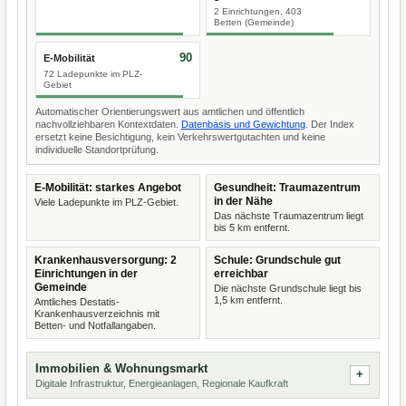
2 Einrichtungen, 403
Betten (Gemeinde)
90
E-Mobilität
72 Ladepunkte im PLZ-
Gebiet
Automatischer Orientierungswert aus amtlichen und öffentlich
nachvollziehbaren Kontextdaten.
Datenbasis und Gewichtung
. Der Index
ersetzt keine Besichtigung, kein Verkehrswertgutachten und keine
individuelle Standortprüfung.
E-Mobilität: starkes Angebot
Gesundheit: Traumazentrum
in der Nähe
Viele Ladepunkte im PLZ-Gebiet.
Das nächste Traumazentrum liegt
bis 5 km entfernt.
Krankenhausversorgung: 2
Schule: Grundschule gut
Einrichtungen in der
erreichbar
Gemeinde
Die nächste Grundschule liegt bis
1,5 km entfernt.
Amtliches Destatis-
Krankenhausverzeichnis mit
Betten- und Notfallangaben.
Immobilien & Wohnungsmarkt
Digitale Infrastruktur, Energieanlagen, Regionale Kaufkraft