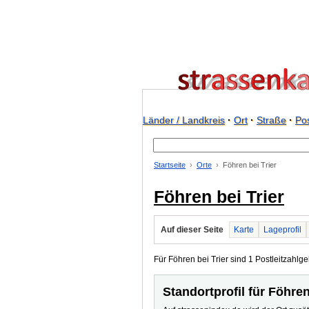
Länder / Landkreis
·
Ort
·
Straße
·
Pos
Startseite
Orte
Föhren bei Trier
Föhren bei Trier
Auf dieser Seite
Karte
Lageprofil
Für Föhren bei Trier sind 1 Postleitzahlge
Standortprofil für Föhren