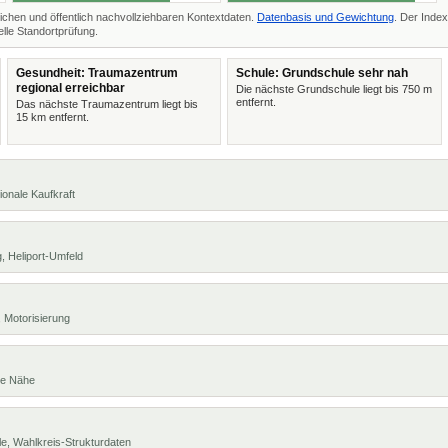
ichen und öffentlich nachvollziehbaren Kontextdaten.
Datenbasis und Gewichtung
. Der Index
lle Standortprüfung.
Gesundheit: Traumazentrum
Schule: Grundschule sehr nah
regional erreichbar
Die nächste Grundschule liegt bis 750 m
entfernt.
Das nächste Traumazentrum liegt bis
15 km entfernt.
ionale Kaufkraft
, Heliport-Umfeld
 Motorisierung
te Nähe
e, Wahlkreis-Strukturdaten