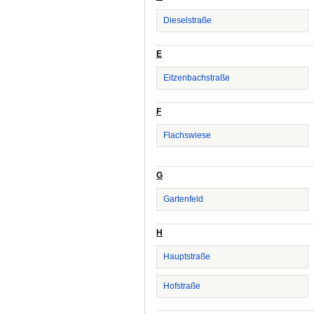
Dieselstraße
E
Eitzenbachstraße
F
Flachswiese
G
Gartenfeld
H
Hauptstraße
Hofstraße