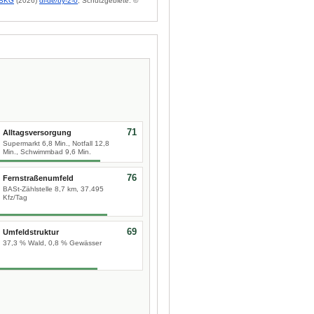
BKG
(2026)
dl-de/by-2-0
; Schutzgebiete: ©
71
Alltagsversorgung
Supermarkt 6,8 Min., Notfall 12,8
Min., Schwimmbad 9,6 Min.
76
Fernstraßenumfeld
BASt-Zählstelle 8,7 km, 37.495
Kfz/Tag
69
Umfeldstruktur
37,3 % Wald, 0,8 % Gewässer