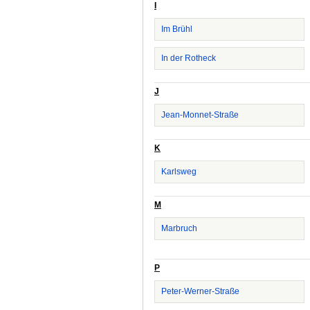
I
Im Brühl
In der Rotheck
J
Jean-Monnet-Straße
K
Karlsweg
M
Marbruch
P
Peter-Werner-Straße