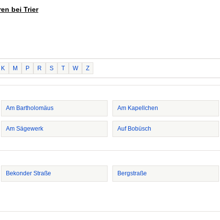
en bei Trier
K
M
P
R
S
T
W
Z
Am Bartholomäus
Am Kapellchen
Am Sägewerk
Auf Bobüsch
Bekonder Straße
Bergstraße