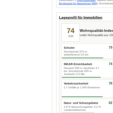
Kartendaten ©
OpenStreetMap
. Weitere Gren
Bundesamt für Naturschutz (BfN)
; Grundwasse
Lageprofil für Immobilien
74
Wohnqualität-Inde
solide Wohnqualität aus 1
/100
79
Schulen
Grundschule 570 m,
weiterführend 3,9 km
74
INKAR-Erreichbarkeit
Hausarzt 593 m, Apotheke 4,7
km, Grundschule 635 m,
Autobahn 3,5 Min.
78
Verkehrssicherheit
2,7 Unfälle je 1.000 Einwohner
62
Natur- und Schutzgebiete
2,9 % Naturschutzgebiet, 0,2 %
Landschaftsschutz