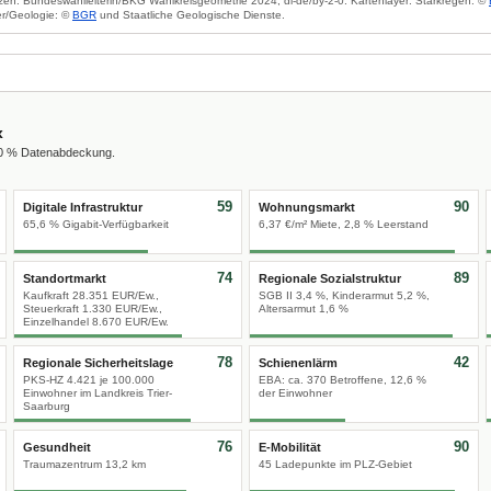
zen: Bundeswahlleiterin/BKG Wahlkreisgeometrie 2024, dl-de/by-2-0. Kartenlayer: Starkregen: ©
r/Geologie: ©
BGR
und Staatliche Geologische Dienste.
x
00 % Datenabdeckung.
59
90
Digitale Infrastruktur
Wohnungsmarkt
65,6 % Gigabit-Verfügbarkeit
6,37 €/m² Miete, 2,8 % Leerstand
74
89
Standortmarkt
Regionale Sozialstruktur
Kaufkraft 28.351 EUR/Ew.,
SGB II 3,4 %, Kinderarmut 5,2 %,
Steuerkraft 1.330 EUR/Ew.,
Altersarmut 1,6 %
Einzelhandel 8.670 EUR/Ew.
78
42
Regionale Sicherheitslage
Schienenlärm
PKS-HZ 4.421 je 100.000
EBA: ca. 370 Betroffene, 12,6 %
Einwohner im Landkreis Trier-
der Einwohner
Saarburg
76
90
Gesundheit
E-Mobilität
Traumazentrum 13,2 km
45 Ladepunkte im PLZ-Gebiet