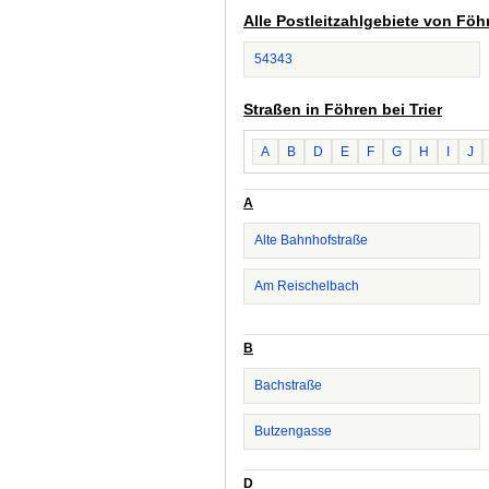
Alle Postleitzahlgebiete von Föhr
54343
Straßen in Föhren bei Trier
A
B
D
E
F
G
H
I
J
A
Alte Bahnhofstraße
Am Reischelbach
B
Bachstraße
Butzengasse
D