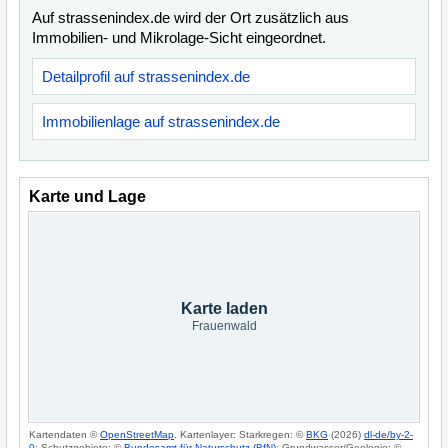
Auf strassenindex.de wird der Ort zusätzlich aus
Immobilien- und Mikrolage-Sicht eingeordnet.
Detailprofil auf strassenindex.de
Immobilienlage auf strassenindex.de
Karte und Lage
Karte laden
Frauenwald
Kartendaten ©
OpenStreetMap
. Kartenlayer: Starkregen: ©
BKG
(2026)
dl-de/by-2-
0
; Schutzgebiete: ©
Bundesamt für Naturschutz (BfN)
; Grundwasser/Geologie: ©