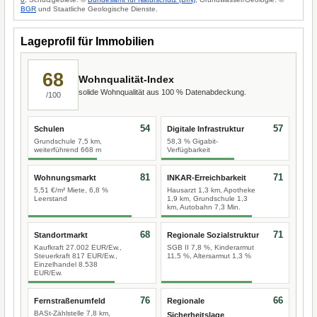
BGR
und Staatliche Geologische Dienste.
Lageprofil für Immobilien
68
Wohnqualität-Index
solide Wohnqualität aus 100 % Datenabdeckung.
/100
54
57
Schulen
Digitale Infrastruktur
Grundschule 7,5 km,
58,3 % Gigabit-
weiterführend 668 m
Verfügbarkeit
81
71
Wohnungsmarkt
INKAR-Erreichbarkeit
5,51 €/m² Miete, 6,8 %
Hausarzt 1,3 km, Apotheke
Leerstand
1,9 km, Grundschule 1,3
km, Autobahn 7,3 Min.
68
71
Standortmarkt
Regionale Sozialstruktur
Kaufkraft 27.002 EUR/Ew.,
SGB II 7,8 %, Kinderarmut
Steuerkraft 817 EUR/Ew.,
11,5 %, Altersarmut 1,3 %
Einzelhandel 8.538
EUR/Ew.
76
66
Fernstraßenumfeld
Regionale
BASt-Zählstelle 7,8 km,
Sicherheitslage