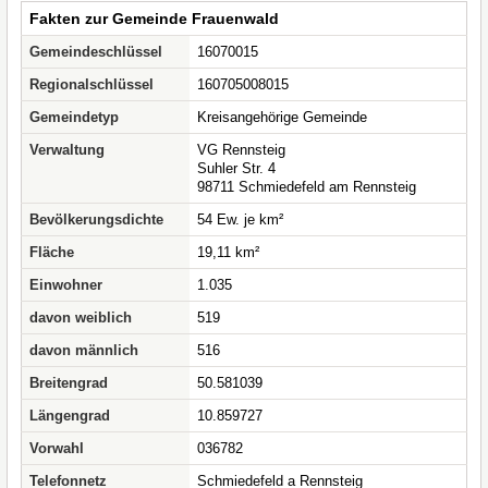
Fakten zur Gemeinde Frauenwald
Gemeindeschlüssel
16070015
Regionalschlüssel
160705008015
Gemeindetyp
Kreisangehörige Gemeinde
Verwaltung
VG Rennsteig
Suhler Str. 4
98711 Schmiedefeld am Rennsteig
Bevölkerungsdichte
54 Ew. je km²
Fläche
19,11 km²
Einwohner
1.035
davon weiblich
519
davon männlich
516
Breitengrad
50.581039
Längengrad
10.859727
Vorwahl
036782
Telefonnetz
Schmiedefeld a Rennsteig