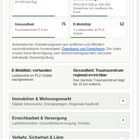
25.555 Kfz/Tag
PKS-HZ 6.036 je 100.000
Einwohner im Landkreis Ilm-
Kreis
76
62
Gesundheit
E-Mobilität
Traumazentrum 5,4 km
1 Ladepunkte im PLZ-
Gebiet
Automatischer Orientierungswert aus amtlichen und öffentlich
nachvollziehbaren Kontextdaten.
Datenbasis und Gewichtung
. Der Index
ersetzt keine Besichtigung, kein Verkehrswertgutachten und keine
individuelle Standortprüfung.
E-Mobilität: vorhanden
Gesundheit: Traumazentrum
regional erreichbar
Ladepunkte im PLZ-Gebiet
nachgewiesen.
Das nächste Traumazentrum liegt
bis 15 km entfernt.
Immobilien & Wohnungsmarkt
Digitale Infrastruktur, Energieanlagen, Regionale Kaufkraft
Erreichbarkeit & Versorgung
Ladeinfrastruktur, Gesundheitsversorgung, Schulen
Verkehr, Sicherheit & Lärm