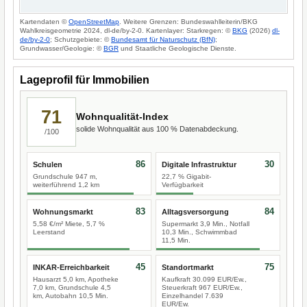
Kartendaten ©
OpenStreetMap
. Weitere Grenzen: Bundeswahlleiterin/BKG
Wahlkreisgeometrie 2024, dl-de/by-2-0. Kartenlayer: Starkregen: ©
BKG
(2026)
dl-
de/by-2-0
; Schutzgebiete: ©
Bundesamt für Naturschutz (BfN)
;
Grundwasser/Geologie: ©
BGR
und Staatliche Geologische Dienste.
Lageprofil für Immobilien
71
Wohnqualität-Index
solide Wohnqualität aus 100 % Datenabdeckung.
/100
86
30
Schulen
Digitale Infrastruktur
Grundschule 947 m,
22,7 % Gigabit-
weiterführend 1,2 km
Verfügbarkeit
83
84
Wohnungsmarkt
Alltagsversorgung
5,58 €/m² Miete, 5,7 %
Supermarkt 3,9 Min., Notfall
Leerstand
10,3 Min., Schwimmbad
11,5 Min.
45
75
INKAR-Erreichbarkeit
Standortmarkt
Hausarzt 5,0 km, Apotheke
Kaufkraft 30.099 EUR/Ew.,
7,0 km, Grundschule 4,5
Steuerkraft 967 EUR/Ew.,
km, Autobahn 10,5 Min.
Einzelhandel 7.639
EUR/Ew.