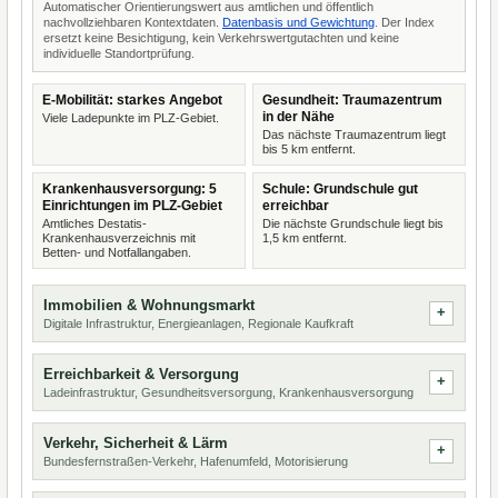
Automatischer Orientierungswert aus amtlichen und öffentlich
nachvollziehbaren Kontextdaten.
Datenbasis und Gewichtung
. Der Index
ersetzt keine Besichtigung, kein Verkehrswertgutachten und keine
individuelle Standortprüfung.
E-Mobilität: starkes Angebot
Gesundheit: Traumazentrum
in der Nähe
Viele Ladepunkte im PLZ-Gebiet.
Das nächste Traumazentrum liegt
bis 5 km entfernt.
Krankenhausversorgung: 5
Schule: Grundschule gut
Einrichtungen im PLZ-Gebiet
erreichbar
Amtliches Destatis-
Die nächste Grundschule liegt bis
Krankenhausverzeichnis mit
1,5 km entfernt.
Betten- und Notfallangaben.
Immobilien & Wohnungsmarkt
Digitale Infrastruktur, Energieanlagen, Regionale Kaufkraft
Erreichbarkeit & Versorgung
Ladeinfrastruktur, Gesundheitsversorgung, Krankenhausversorgung
Verkehr, Sicherheit & Lärm
Bundesfernstraßen-Verkehr, Hafenumfeld, Motorisierung