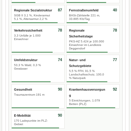
87
40
Regionale Sozialstruktur
Fernstraßenumfeld
SGB II 3,1 %, Kinderarmut
BASt-Zählstelle 221 m,
5,1 %, Altersarmut 2,2 %
33.895 Kfz/Tag
78
78
Verkehrssicherheit
Regionale
3,3 Unfälle je 1.000
Sicherheitslage
Einwohner
PKS-HZ 5.424 je 100.000
Einwohner im Landkreis
Deggendorf
74
77
Umfeldstruktur
Natur- und
53,3 % Wald, 0,3 %
Schutzgebiete
Gewässer
5,5 % FFH, 91,5 %
Landschaftsschutz, 100,0
% Naturpark
90
92
Gesundheit
Krankenhausversorgun
Traumazentrum 191 m
g
5 Einrichtungen, 1.079
Betten (PLZ)
90
E-Mobilität
170 Ladepunkte im PLZ-
Gebiet