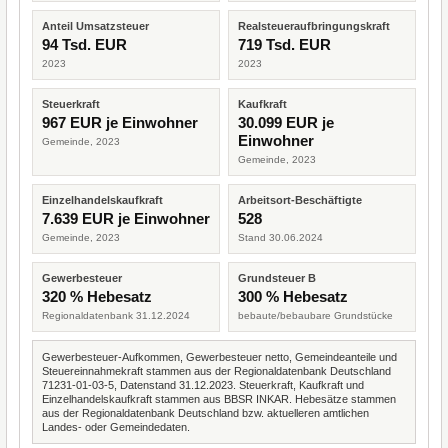
Anteil Umsatzsteuer
Realsteueraufbringungskraft
94 Tsd. EUR
719 Tsd. EUR
2023
2023
Steuerkraft
Kaufkraft
967 EUR je Einwohner
30.099 EUR je
Einwohner
Gemeinde, 2023
Gemeinde, 2023
Einzelhandelskaufkraft
Arbeitsort-Beschäftigte
7.639 EUR je Einwohner
528
Gemeinde, 2023
Stand 30.06.2024
Gewerbesteuer
Grundsteuer B
320 % Hebesatz
300 % Hebesatz
Regionaldatenbank 31.12.2024
bebaute/bebaubare Grundstücke
Gewerbesteuer-Aufkommen, Gewerbesteuer netto, Gemeindeanteile und
Steuereinnahmekraft stammen aus der Regionaldatenbank Deutschland
71231-01-03-5, Datenstand 31.12.2023. Steuerkraft, Kaufkraft und
Einzelhandelskaufkraft stammen aus BBSR INKAR. Hebesätze stammen
aus der Regionaldatenbank Deutschland bzw. aktuelleren amtlichen
Landes- oder Gemeindedaten.