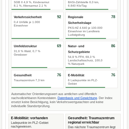
SGB II 4,9 %, Kinderarmut
BASt-Zählstelle 6,0 km,
8,1 %, Altersarmut 2,1 %
6.840 Kfz/Tag
92
78
Verkehrssicherheit
Regionale
0,4 Unfälle je 1.000
Sicherheitslage
Einwohner
PKS-HZ 4.640 je 100.000
Einwohner im Landkreis
Ludwigsburg
69
86
Umfeldstruktur
Natur- und
31,6 % Wald, 0,7 %
Schutzgebiete
Gewässer
54,9 % FFH, 69,3 %
Landschaftsschutz, 100,0
% Naturpark
76
76
Gesundheit
E-Mobilität
Traumazentrum 7,3 km
6 Ladepunkte im PLZ-
Gebiet
Automatischer Orientierungswert aus amtlichen und öffentlich
nachvollziehbaren Kontextdaten.
Datenbasis und Gewichtung
. Der Index
ersetzt keine Besichtigung, kein Verkehrswertgutachten und keine
individuelle Standortprüfung.
E-Mobilität: vorhanden
Gesundheit: Traumazentrum
regional erreichbar
Ladepunkte im PLZ-Gebiet
nachgewiesen.
Das nächste Traumazentrum liegt