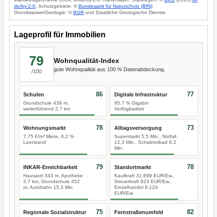
de/by-2-0
; Schutzgebiete: ©
Bundesamt für Naturschutz (BfN)
;
Grundwasser/Geologie: ©
BGR
und Staatliche Geologische Dienste.
Lageprofil für Immobilien
79
Wohnqualität-Index
gute Wohnqualität aus 100 % Datenabdeckung.
/100
86
77
Schulen
Digitale Infrastruktur
Grundschule 438 m,
95,7 % Gigabit-
weiterführend 2,7 km
Verfügbarkeit
78
73
Wohnungsmarkt
Alltagsversorgung
7,75 €/m² Miete, 6,2 %
Supermarkt 5,5 Min., Notfall
Leerstand
12,3 Min., Schwimmbad 6,2
Min.
79
78
INKAR-Erreichbarkeit
Standortmarkt
Hausarzt 343 m, Apotheke
Kaufkraft 31.699 EUR/Ew.,
3,7 km, Grundschule 452
Steuerkraft 923 EUR/Ew.,
m, Autobahn 15,3 Min.
Einzelhandel 9.124
EUR/Ew.
75
82
Regionale Sozialstruktur
Fernstraßenumfeld