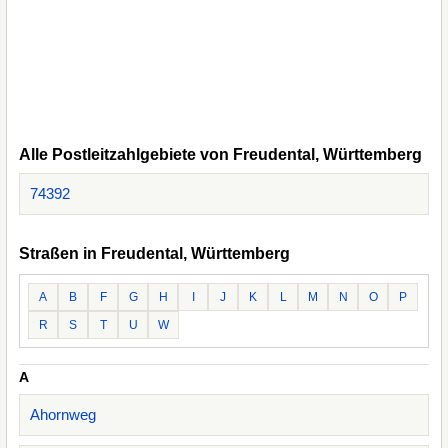
Alle Postleitzahlgebiete von Freudental, Württemberg
74392
Straßen in Freudental, Württemberg
A
B
F
G
H
I
J
K
L
M
N
O
P
R
S
T
U
W
A
Ahornweg