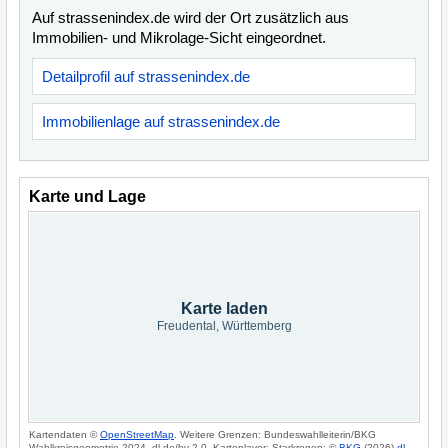
Auf strassenindex.de wird der Ort zusätzlich aus
Immobilien- und Mikrolage-Sicht eingeordnet.
Detailprofil auf strassenindex.de
Immobilienlage auf strassenindex.de
Karte und Lage
Karte laden
Freudental, Württemberg
Kartendaten ©
OpenStreetMap
. Weitere Grenzen: Bundeswahlleiterin/BKG
Wahlkreisgeometrie 2024, dl-de/by-2-0. Kartenlayer: Starkregen: ©
BKG
(2026)
dl-