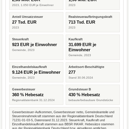
2023, 1.050 EUR je Einwohner
2023
Anteil Umsatzsteuer
Realsteueraufbringungskraft
27 Tsd. EUR
713 Tsd. EUR
2023
2023
Steuerkraft
Kaufkraft
923 EUR je Einwohner
31.699 EUR je
Einwohner
Gemeinde, 2023
Gemeinde, 2023
Einzelhandelskaufkraft
Arbeitsort-Beschäftigte
9.124 EUR je Einwohner
277
Gemeinde, 2023
Stand 30.06.2024
Gewerbesteuer
Grundsteuer B
360 % Hebesatz
430 % Hebesatz
Regionaldatenbank 31.12.2024
bebaute/bebaubare Grundstücke
Gewerbesteuer-Aufkommen, Gewerbesteuer netto, Gemeindeanteile und
Steuereinnahmekraft stammen aus der Regionaldatenbank Deutschland
71231-01-03-5, Datenstand 31.12.2023. Steuerkraft, Kaufkraft und
Einzelhandelskaufkraft stammen aus BBSR INKAR. Hebesätze stammen
aus der Regionaldatenbank Deutschland bzw. aktuelleren amtlichen